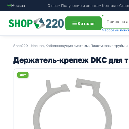
О нас
Получение и оплата
Москва
Контакты
Стар
Каталог
Массовый поиск
Shop220 - Москва
/
Кабеленесущие системы
/
Пластиковые трубы и 
Держатель-крепеж DKC для т
Хит