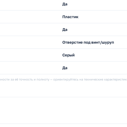
Да
Пластик
Да
Отверстие под винт/шуруп
Серый
Да
ности за её точность и полноту — ориентируйтесь на технические характеристи