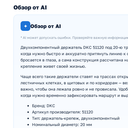
Обзор от AI
✦
Обзор от AI
* AI может допускать ошибки. Проверяйте важную информаци
Двухкомпонентный держатель DKC 51120 под 20-ю тру
когда нужно быстро и аккуратно притянуть линию к 
бросается в глаза, а сама конструкция рассчитана 
крепление живет своей жизнью.
Чаще всего такие держатели ставят на трассах откр
лестничных клетках, в щитовых и по коридорам — вез
важно, чтобы она лежала ровно и не провисала. Удоб
когда нужно временно зафиксировать маршрут и вы
Бренд: DKC
Артикул производителя: 51120
Тип: держатель-крепеж, двухкомпонентный
Номинальный диаметр: 20 мм