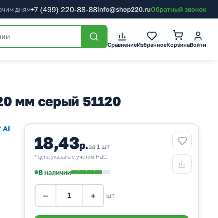
+7
(499)
220-88-88
бочим дням
info@shop220.ru
Обратный звонок
Корзина
Сравнение
Избранное
Войти
20 мм серый 51120
 AI
18,43
р.
за 1 шт
* цена указана с учетом НДС.
В наличии
−
+
шт