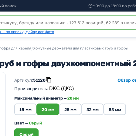
ый поиск
с 9:00 до 18:00 по ра
 — по списку, файлу или фото
гофра для кабеля
/
Хомутные держатели для пластиковых труб и гофры
руб и гофры двухкомпонентный 
Артикул:
51120
Обзор от
Производитель
:
DKC (ДКС)
Максимальный диаметр —
20 мм
16 мм
20 мм
25 мм
32 мм
63 мм
Цвет —
Серый
Серый