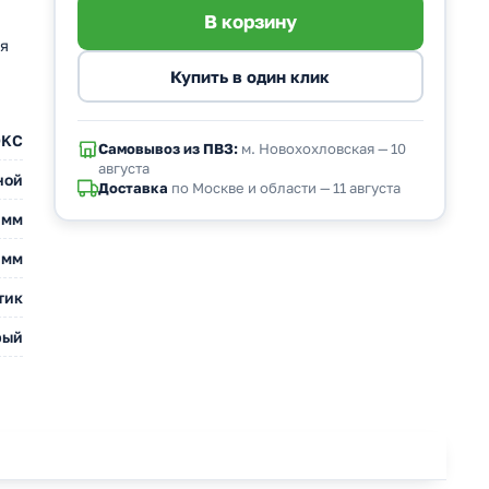
я
DKC
Самовывоз из ПВЗ:
м. Новохохловская — 10
августа
ной
Доставка
по Москве и области — 11 августа
 мм
 мм
тик
рый