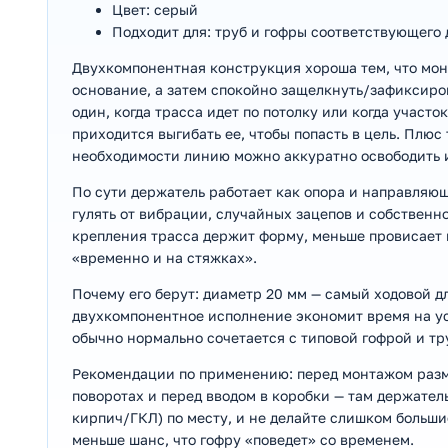
Цвет: серый
Подходит для: труб и гофры соответствующего
Двухкомпонентная конструкция хороша тем, что мон
основание, а затем спокойно защелкнуть/зафиксиров
один, когда трасса идет по потолку или когда участ
приходится выгибать ее, чтобы попасть в цель. Плю
необходимости линию можно аккуратно освободить и
По сути держатель работает как опора и направляющ
гулять от вибрации, случайных зацепов и собственно
крепления трасса держит форму, меньше провисает 
«временно и на стяжках».
Почему его берут: диаметр 20 мм — самый ходовой 
двухкомпонентное исполнение экономит время на ус
обычно нормально сочетается с типовой гофрой и тр
Рекомендации по применению: перед монтажом разме
поворотах и перед вводом в коробки — там держател
кирпич/ГКЛ) по месту, и не делайте слишком больши
меньше шанс, что гофру «поведет» со временем.