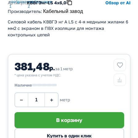
Артикул:
КВВГЭнг-LS 4х6,0
Обзор от AI
Производитель
:
Кабельный завод
Силовой кабель КВВГЭ нг А LS с 4-я медными жилами 6
мм2 с экраном в ПВХ изоляции для монтажа
контрольных цепей
381,48
р.
за 1 метр
* цена указана с учетом НДС.
Наличие
−
+
метр