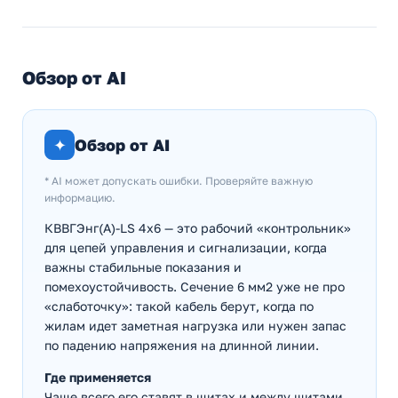
Обзор от AI
✦
Обзор от AI
* AI может допускать ошибки. Проверяйте важную
информацию.
КВВГЭнг(А)-LS 4х6 — это рабочий «контрольник»
для цепей управления и сигнализации, когда
важны стабильные показания и
помехоустойчивость. Сечение 6 мм2 уже не про
«слаботочку»: такой кабель берут, когда по
жилам идет заметная нагрузка или нужен запас
по падению напряжения на длинной линии.
Где применяется
Чаще всего его ставят в щитах и между щитами,