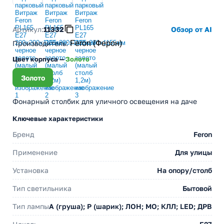
Артикул:
11332
Обзор от AI
Производитель
:
Feron (Ферон)
Цвет корпуса —
Золото
Золото
Фонарный столбик для уличного освещения на даче
Ключевые характеристики
Бренд
Feron
Применение
Для улицы
Установка
На опору/столб
Тип светильника
Бытовой
Тип лампы
A (груша); P (шарик); ЛОН; МО; КЛЛ; LED; ДРВ