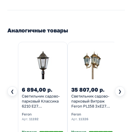
Аналогичные товары
6 894,00 р.
35 807,00 р.
29 7
❮
❯
Светильник садово-
Светильник садово-
Свети
парковый Классика
парковый Витраж
парк
6210 E27
Feron PL158 3xE27
Feron
195х195х1200мм
630х630х2200мм
200х
Feron
Feron
Feron
черное золото (столб
черное золото (столб
черно
Арт.
11192
Арт.
11326
Арт.
1
1200мм)
2м)
2,24м
Наличие
Наличие
Налич