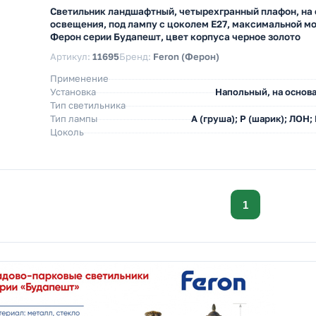
Светильник ландшафтный, четырехгранный плафон, на 
освещения, под лампу с цоколем E27, максимальной м
Ферон серии Будапешт, цвет корпуса черное золото
Артикул:
11695
Бренд:
Feron (Ферон)
Применение
Установка
Напольный, на основа
Тип светильника
Тип лампы
A (груша); P (шарик); ЛОН;
Цоколь
1