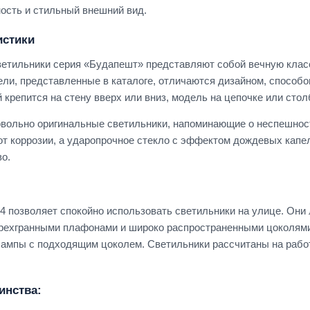
ость и стильный внешний вид.
истики
етильники серия «Будапешт» представляют собой вечную клас
ели, представленные в каталоге, отличаются дизайном, способо
 крепится на стену вверх или вниз, модель на цепочке или стол
овольно оригинальные светильники, напоминающие о неспешност
от коррозии, а ударопрочное стекло с эффектом дождевых капель
во.
 позволяет спокойно использовать светильники на улице. Они л
рехгранными плафонами и широко распространенными цоколями 
 лампы с подходящим цоколем. Светильники рассчитаны на рабо
инства: