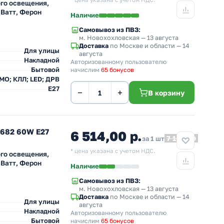
* цена указана с учетом НДС.
го освещения,
 Ватт, Ферон
Наличие
Самовывоз из ПВЗ:
м. Новохохловская
— 13 августа
Доставка
по Москве и области — 14
Для улицы
августа
Накладной
Авторизованному пользователю
Бытовой
начислим
65 бонусов
 МО; КЛЛ; LED; ДРВ
E27
−
+
В корзину
L682 60W E27
6 514,00 р.
7 165,40
за 1 шт
* цена указана с учетом НДС.
го освещения,
 Ватт, Ферон
Наличие
Самовывоз из ПВЗ:
м. Новохохловская
— 13 августа
Доставка
по Москве и области — 14
Для улицы
августа
Накладной
Авторизованному пользователю
Бытовой
начислим
65 бонусов