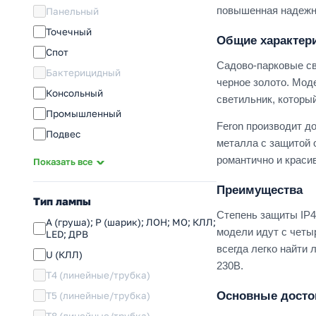
повышенная надежн
Панельный
Точечный
Общие характер
Спот
Садово-парковые св
Бактерицидный
черное золото. Мод
Консольный
светильник, который
Промышленный
Feron производит д
Подвес
металла с защитой 
Аварийный
романтично и краси
Показать все
Бытовой
Преимущества
Переноска
Тип лампы
Степень защиты IP44
Инфракрасный
A (груша); P (шарик); ЛОН; МО; КЛЛ;
модели идут с четы
LED; ДРВ
Сигнальный
всегда легко найти
U (КЛЛ)
Аксессуары
230В.
T4 (линейные/трубка)
Основные досто
T5 (линейные/трубка)
T8 (линейные/трубка)