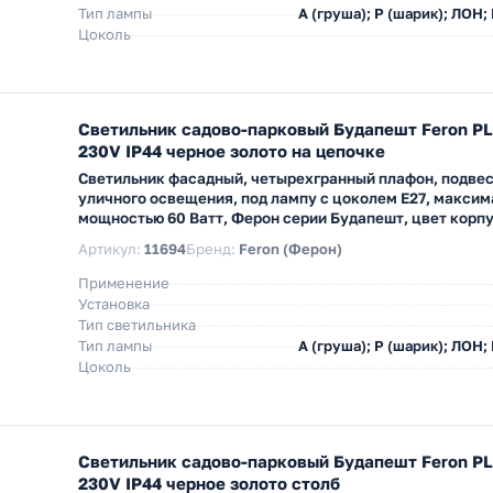
Тип лампы
A (груша); P (шарик); ЛОН;
Цоколь
Светильник садово-парковый Будапешт Feron P
230V IP44 черное золото на цепочке
Светильник фасадный, четырехгранный плафон, подвес
уличного освещения, под лампу с цоколем E27, макси
мощностью 60 Ватт, Ферон серии Будапешт, цвет корпу
Артикул:
11694
Бренд:
Feron (Ферон)
Применение
Установка
Тип светильника
Тип лампы
A (груша); P (шарик); ЛОН;
Цоколь
Светильник садово-парковый Будапешт Feron P
230V IP44 черное золото столб