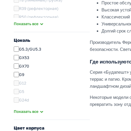
Простое обсл
R39 (рефлекторная)
Высокая усто
Классический 
R50 (рефлекторная)
Показать все
Универсально
R63 (рефлекторная)
Долгий срок с
R80 (рефлекторная)
Цоколь
Производитель Феро
MR16 (с отражателем)
G5.3/GU5.3
безопасности. Свет
MR11 (с отражателем)
GX53
GX53/GX70 (таблетка)
Где используют
GX70
JСD (капсула)
Серия «Будапешт» у
G9
ДРЛ/ИУС (ртутная лампа)
террас и патио. Кр
G12
ДНАТ (натриевая лампа); ДРИ/МГЛ
ландшафтном дизай
(металлогалогенная лампа)
G5
Некоторые модели о
Светодиоды (LED)
G24d
превратить зону от
прочее
GU10
Показать все
Rx7s
G24q
Цвет корпуса