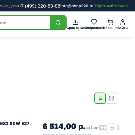
+7
(499)
220-88-88
бочим дням
info@shop220.ru
Обратный звонок
Сравнение
Избранное
Корзина
Войти
L681 60W E27
6 514,00 р.
7 165,40
за 1 шт