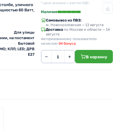
* цена указана с учетом НДС.
столбе, уличного
ощностью 60 Ватт,
Наличие
Самовывоз из ПВЗ:
м. Новохохловская
— 13 августа
Доставка
по Москве и области — 14
Для улицы
августа
нии, на постамент
Авторизованному пользователю
Бытовой
начислим
94 бонуса
 МО; КЛЛ; LED; ДРВ
E27
−
+
В корзину