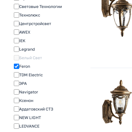
Световые Технологии
Технолюкс
Центрстройсвет
AWEX
IEK
Legrand
Белый Свет
Feron
TDM Electric
ЭРА
Navigator
Ксенон
Ардатовский СТЗ
NEW LIGHT
LEDVANCE