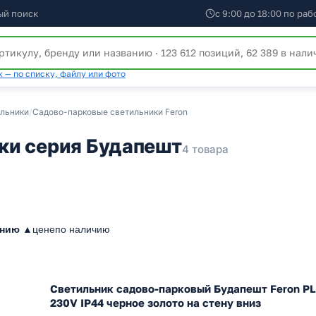
ый поиск
с 9:00 до 18:00 по ра
 — по списку, файлу или фото
льники
/
Садово-парковые светильники Feron
ки серия Будапешт
4 товара
анию ▲
цене
по наличию
Светильник садово-парковый Будапешт Feron P
230V IP44 черное золото на стену вниз