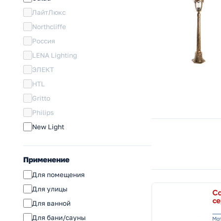
ЛайтЛюкс
Northcliffe
Россия
LENA Lighting
ЭЛЕКТ
HTL
Gritto
Philips
New Light
Применение
Для помещения
Для улицы
Для ванной
Для бани/сауны