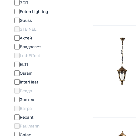
ЗСП
Foton Lighting
Gauss
STEINEL
Актей
Владасвет
Led-Effect
ELTI
Osram
InterHeat
Ревда
Элетех
Ватра
Rexant
Paulmann
Galad