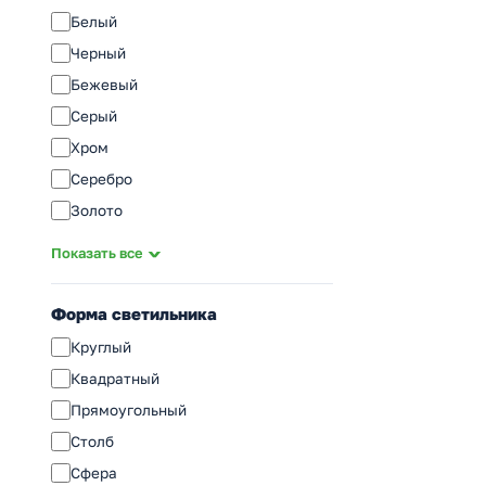
2G11
Белый
G23
Черный
G13
Бежевый
E14
Серый
E27
Хром
E40
Серебро
Золото
Стальной
Показать все
Бронза
Сатин
Форма светильника
Прозрачный
Круглый
Коричневый
Квадратный
Дымчатый
Прямоугольный
Кофейный
Столб
Матовый
Сфера