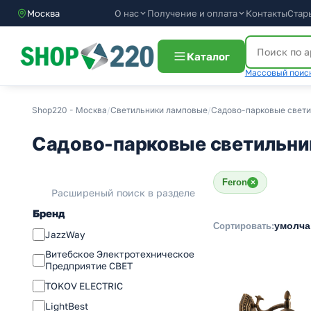
О нас
Получение и оплата
Контакты
Стар
Москва
Каталог
Массовый поиск
Shop220 - Москва
/
Светильники ламповые
/
Садово-парковые свети
Садово-парковые светильни
Feron
×
Расширеный поиск в разделе
Бренд
умолч
Сортировать:
JazzWay
Витебское Электротехническое
Предприятие СВЕТ
TOKOV ELECTRIC
LightBest