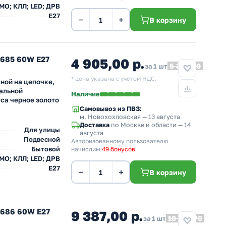
 МО; КЛЛ; LED; ДРВ
E27
−
+
В корзину
L685 60W E27
4 905,00 р.
5 395,50
за 1 шт
* цена указана с учетом НДС.
ной на цепочке,
мальной
Наличие
са черное золото
Самовывоз из ПВЗ:
м. Новохохловская
— 13 августа
Доставка
по Москве и области — 14
Для улицы
августа
Подвесной
Авторизованному пользователю
Бытовой
начислим
49 бонусов
 МО; КЛЛ; LED; ДРВ
E27
−
+
В корзину
L686 60W E27
9 387,00 р.
10 325,70
за 1 шт