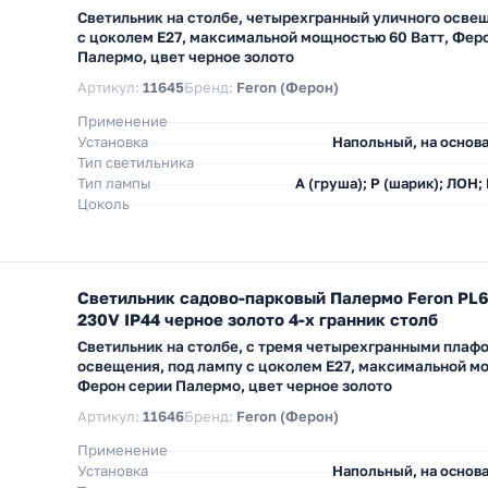
Светильник на столбе, четырехгранный уличного осве
с цоколем E27, максимальной мощностью 60 Ватт, Фер
Палермо, цвет черное золото
Артикул:
11645
Бренд:
Feron (Ферон)
Применение
Установка
Напольный, на основа
Тип светильника
Тип лампы
A (груша); P (шарик); ЛОН;
Цоколь
Светильник садово-парковый Палермо Feron PL
230V IP44 черное золото 4-х гранник столб
Светильник на столбе, с тремя четырехгранными плаф
освещения, под лампу с цоколем E27, максимальной м
Ферон серии Палермо, цвет черное золото
Артикул:
11646
Бренд:
Feron (Ферон)
Применение
Установка
Напольный, на основа