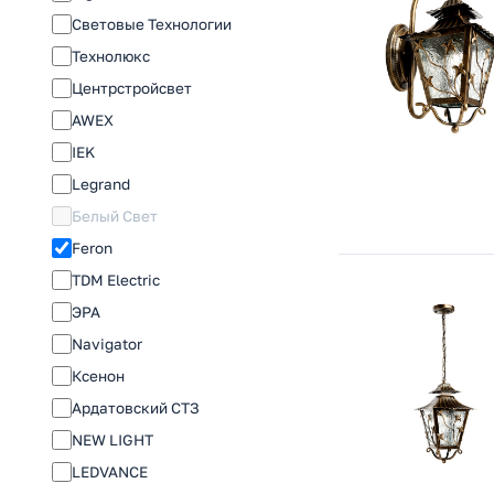
Световые Технологии
Технолюкс
Центрстройсвет
AWEX
IEK
Legrand
Белый Свет
Feron
TDM Electric
ЭРА
Navigator
Ксенон
Ардатовский СТЗ
NEW LIGHT
LEDVANCE