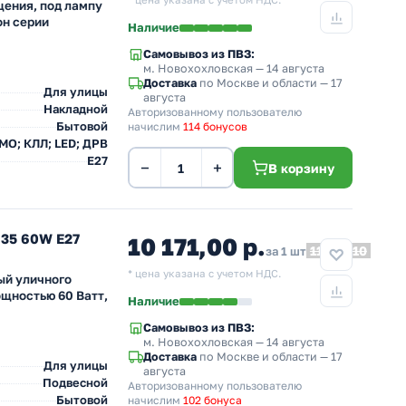
* цена указана с учетом НДС.
ения, под лампу
он серии
Наличие
Самовывоз из ПВЗ:
м. Новохохловская
— 14 августа
Доставка
по Москве и области — 17
Для улицы
августа
Накладной
Авторизованному пользователю
Бытовой
начислим
114 бонусов
 МО; КЛЛ; LED; ДРВ
E27
−
+
В корзину
635 60W E27
10 171,00 р.
11 188,10
за 1 шт
* цена указана с учетом НДС.
ый уличного
ощностью 60 Ватт,
Наличие
Самовывоз из ПВЗ:
м. Новохохловская
— 14 августа
Доставка
по Москве и области — 17
Для улицы
августа
Подвесной
Авторизованному пользователю
Бытовой
начислим
102 бонуса