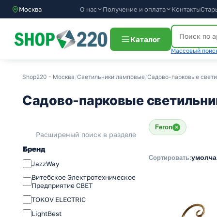
О нас
Получение и оплата
Контакты
Стар
Москва
Каталог
Массовый поиск
Shop220 - Москва
/
Светильники ламповые
/
Садово-парковые свети
Садово-парковые светильни
Feron
×
Расширеный поиск в разделе
Бренд
умолч
Сортировать:
JazzWay
Витебское Электротехническое
Предприятие СВЕТ
TOKOV ELECTRIC
LightBest