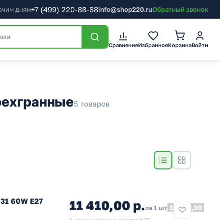
+7
(499)
220-88-88
бочим дням
info@shop220.ru
Обратный звонок
Сравнение
Избранное
Корзина
Войти
рехгранные
5 товаров
631 60W E27
11 410,00 р.
12 551,00
за 1 шт