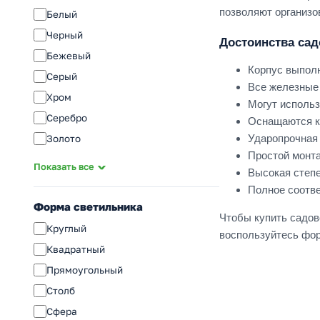
2G11
позволяют организо
Белый
G23
Черный
Достоинства сад
G13
Бежевый
E14
Корпус выполн
Серый
Все железные 
E27
Хром
Могут использ
E40
Серебро
Оснащаются к
Ударопрочная 
Золото
Простой монт
Стальной
Показать все
Высокая степ
Бронза
Полное соотв
Сатин
Форма светильника
Чтобы купить садов
Прозрачный
Круглый
воспользуйтесь фор
Коричневый
Квадратный
Дымчатый
Прямоугольный
Кофейный
Столб
Матовый
Сфера