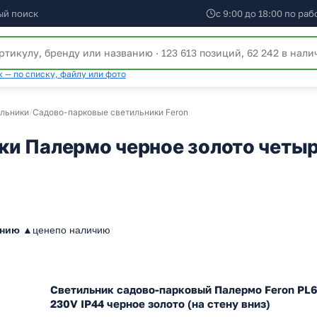
ый поиск
с 9:00 до 18:00 по ра
 — по списку, файлу или фото
льники
/
Садово-парковые светильники Feron
ки Палермо черное золото четы
анию ▲
цене
по наличию
Светильник садово-парковый Палермо Feron PL
230V IP44 черное золото (на стену вниз)