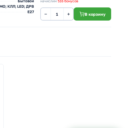
Бытовой
начислим
516 бонусов
 МО; КЛЛ; LED; ДРВ
E27
−
+
В корзину