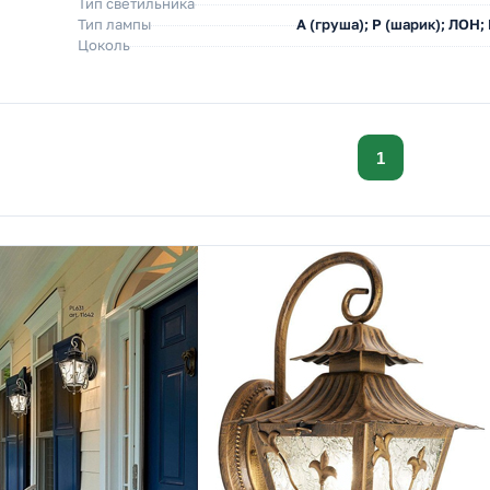
Тип светильника
Тип лампы
A (груша); P (шарик); ЛОН;
Цоколь
1