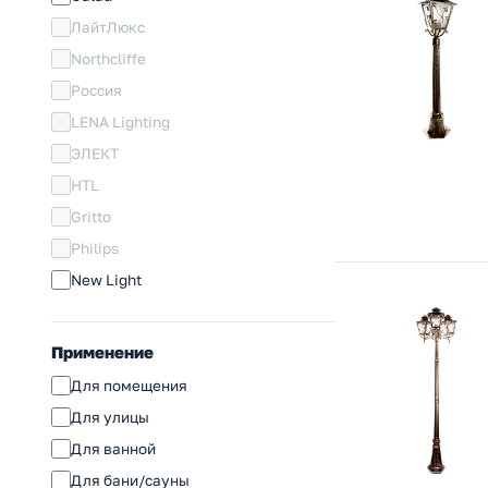
ЛайтЛюкс
Northcliffe
Россия
LENA Lighting
ЭЛЕКТ
HTL
Gritto
Philips
New Light
Применение
Для помещения
Для улицы
Для ванной
Для бани/сауны