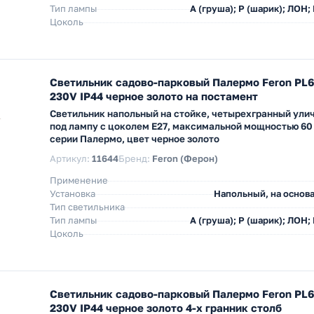
Тип лампы
A (груша); P (шарик); ЛОН;
Цоколь
Светильник садово-парковый Палермо Feron PL
230V IP44 черное золото на постамент
Светильник напольный на стойке, четырехгранный ули
под лампу с цоколем E27, максимальной мощностью 60
серии Палермо, цвет черное золото
Артикул:
11644
Бренд:
Feron (Ферон)
Применение
Установка
Напольный, на основа
Тип светильника
Тип лампы
A (груша); P (шарик); ЛОН;
Цоколь
Светильник садово-парковый Палермо Feron PL
230V IP44 черное золото 4-х гранник столб