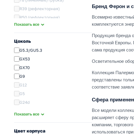
Бренд Ферон и 
R39 (рефлекторная)
Всемирно известный
R50 (рефлекторная)
комплектуются эне
Показать все
R63 (рефлекторная)
R80 (рефлекторная)
Продукция бренда о
Цоколь
Восточной Европы. 
MR16 (с отражателем)
сама продукция соо
G5.3/GU5.3
MR11 (с отражателем)
GX53
GX53/GX70 (таблетка)
Осветительное обор
GX70
JСD (капсула)
Коллекция Палермо 
G9
ДРЛ/ИУС (ртутная лампа)
представлены тольк
G12
ДНАТ (натриевая лампа); ДРИ/МГЛ
соответствие заявл
(металлогалогенная лампа)
G5
Сфера применен
Светодиоды (LED)
G24d
прочее
Все модели коллекц
GU10
Показать все
расширяет сферу пр
Rx7s
компании, торговог
G24q
Цвет корпуса
использоваться при