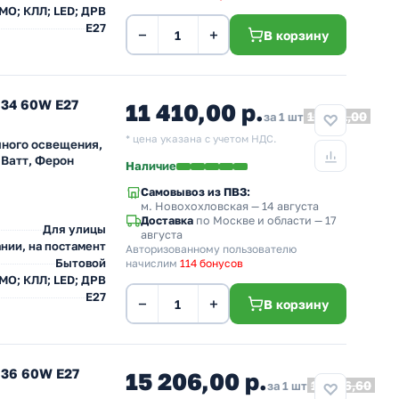
 МО; КЛЛ; LED; ДРВ
E27
−
+
В корзину
634 60W E27
11 410,00 р.
12 551,00
за 1 шт
* цена указана с учетом НДС.
чного освещения,
 Ватт, Ферон
Наличие
Самовывоз из ПВЗ:
м. Новохохловская
— 14 августа
Доставка
по Москве и области — 17
Для улицы
августа
нии, на постамент
Авторизованному пользователю
Бытовой
начислим
114 бонусов
 МО; КЛЛ; LED; ДРВ
E27
−
+
В корзину
636 60W E27
15 206,00 р.
16 726,60
за 1 шт