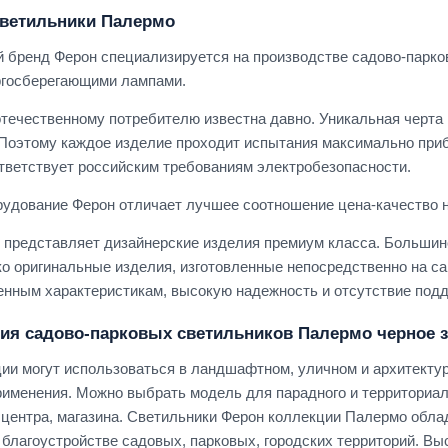
светильники Палермо
 бренд Ферон специализируется на производстве садово-парко
ргосберегающими лампами.
течественному потребителю известна давно. Уникальная черта 
Поэтому каждое изделие проходит испытания максимально при
тветствует российским требованиям электробезопасности.
удование Ферон отличает лучшее соотношение цена-качество н
представляет дизайнерские изделия премиум класса. Большинс
о оригинальные изделия, изготовленные непосредственно на сам
енным характеристикам, высокую надежность и отсутствие подд
ия садово-парковых светильников Палермо черное 
ии могут использоваться в ландшафтном, уличном и архитекту
именения. Можно выбрать модель для парадного и территориа
о центра, магазина. Светильники Ферон коллекции Палермо обл
 благоустройстве садовых, парковых, городских территорий. В