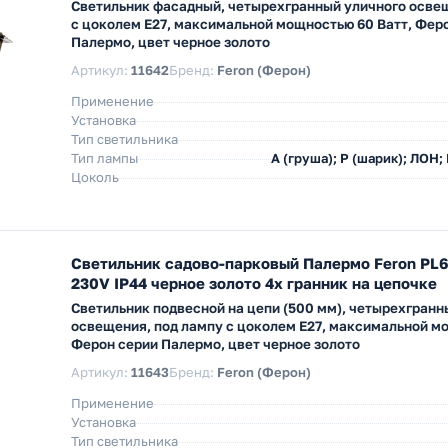
Светильник фасадный, четырехгранный уличного освещ
с цоколем E27, максимальной мощностью 60 Ватт, Фер
Палермо, цвет черное золото
Артикул:
11642
Бренд:
Feron (Ферон)
Применение
Установка
Тип светильника
Тип лампы
A (груша); P (шарик); ЛОН;
Цоколь
Светильник садово-парковый Палермо Feron PL
230V IP44 черное золото 4х гранник на цепочке
Светильник подвесной на цепи (500 мм), четырехгранн
освещения, под лампу с цоколем E27, максимальной м
Ферон серии Палермо, цвет черное золото
Артикул:
11643
Бренд:
Feron (Ферон)
Применение
Установка
Тип светильника