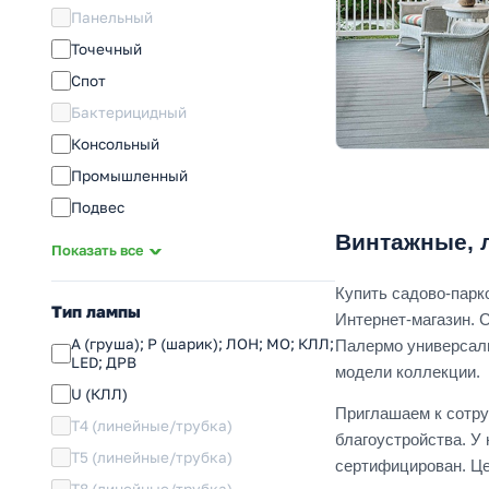
Панельный
Точечный
Спот
Бактерицидный
Консольный
Промышленный
Подвес
Винтажные, 
Аварийный
Показать все
Бытовой
Купить садово-парк
Переноска
Тип лампы
Интернет-магазин. 
Инфракрасный
A (груша); P (шарик); ЛОН; МО; КЛЛ;
Палермо универсаль
LED; ДРВ
Сигнальный
модели коллекции.
U (КЛЛ)
Аксессуары
Приглашаем к сотру
T4 (линейные/трубка)
благоустройства. У
T5 (линейные/трубка)
сертифицирован. Це
T8 (линейные/трубка)