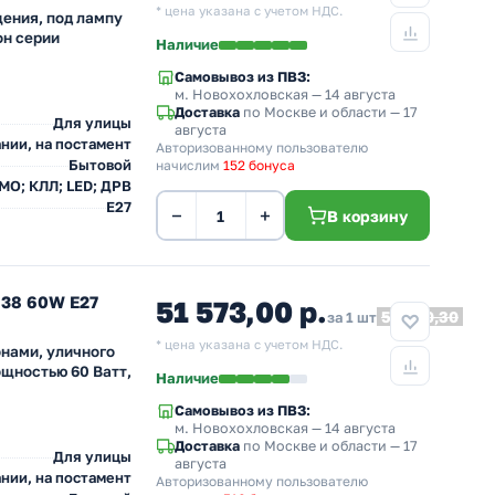
* цена указана с учетом НДС.
щения, под лампу
он серии
Наличие
Самовывоз из ПВЗ:
м. Новохохловская
— 14 августа
Доставка
по Москве и области — 17
Для улицы
августа
нии, на постамент
Авторизованному пользователю
Бытовой
начислим
152 бонуса
 МО; КЛЛ; LED; ДРВ
E27
−
+
В корзину
638 60W E27
51 573,00 р.
56 730,30
за 1 шт
* цена указана с учетом НДС.
онами, уличного
ощностью 60 Ватт,
Наличие
Самовывоз из ПВЗ:
м. Новохохловская
— 14 августа
Доставка
по Москве и области — 17
Для улицы
августа
нии, на постамент
Авторизованному пользователю