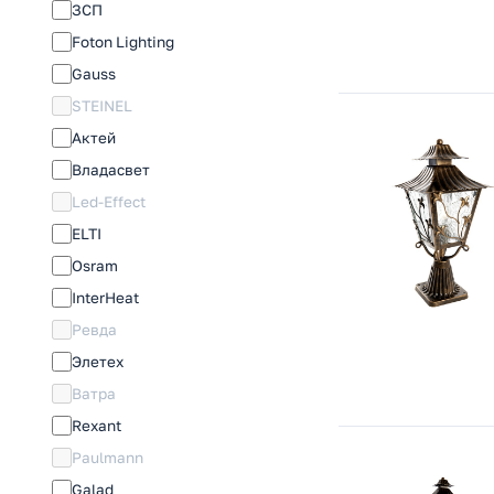
ЗСП
Foton Lighting
Gauss
STEINEL
Актей
Владасвет
Led-Effect
ELTI
Osram
InterHeat
Ревда
Элетех
Ватра
Rexant
Paulmann
Galad