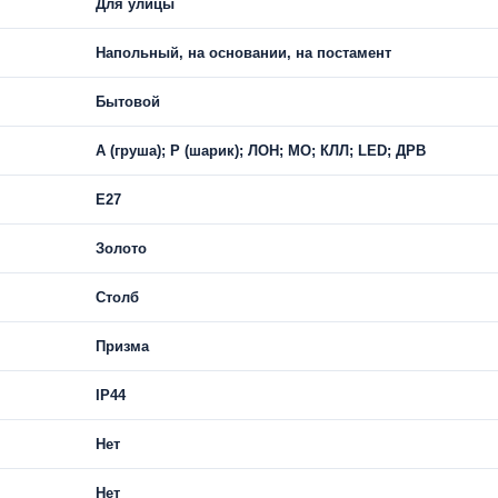
Для улицы
Напольный, на основании, на постамент
Бытовой
A (груша); P (шарик); ЛОН; МО; КЛЛ; LED; ДРВ
E27
Золото
Столб
Призма
IP44
Нет
Нет