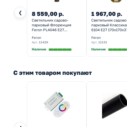
❮
8 559,00 р.
1 967,00 р.
Светильник садово-
Светильник садово
парковый Флоренция
парковый Классика
Feron PL4046 E27
6104 E27 170х170х
200х175х1060мм черное
черное золото (на
Feron
Feron
золото (столб 1.06м)
постамент)
Арт.
11426
Арт.
11131
Наличие
Наличие
С этим товаром покупают