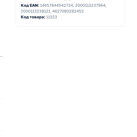
Код EAN:
14657844542734, 2000113237964,
2000113238121, 4627080282452
Код товара:
11323