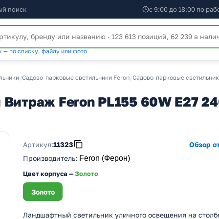
ый поиск
с 9:00 до 18:00 по ра
 — по списку, файлу или фото
льники
/
Садово-парковые светильники Feron
/
Садово-парковые светильник
 Витраж Feron PL155 60W E27 2
Артикул:
11323
Обзор от
Производитель
:
Feron (Ферон)
Цвет корпуса —
Золото
Золото
Ландшафтный светильник уличного освещения на столб