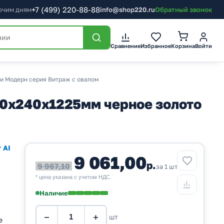
+7
(499)
220-88-88
бочим дням
info@shop220.ru
Обратный звонок
Корзина
Сравнение
Избранное
Войти
и Модерн серия Витраж с овалом
40х240х1225мм черное золото
 AI
9 061,00
р.
9 967,10
за 1 шт
* цена указана с учетом НДС.
Наличие
−
+
шт
е