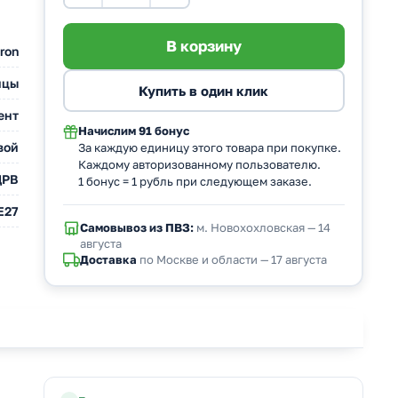
ron
ицы
ент
Начислим
91 бонус
вой
За каждую единицу этого товара при покупке.
Каждому авторизованному пользователю.
ДРВ
1 бонус = 1 рубль при следующем заказе.
E27
Самовывоз из ПВЗ:
м. Новохохловская — 14
августа
Доставка
по Москве и области — 17 августа