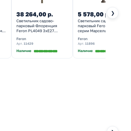
❯
38 264,00 р.
5 578,00 р.
Светильник садово-
Светильник садово-
парковый Флоренция
парковый Feron PL6006
0мм
Feron PL4049 3xE27
серии Марсель столб 60W
1м)
570х570х2250мм черное
E27 230V, черное золото
Feron
Feron
золото (столб 2,25м)
Арт.
11429
Арт.
11896
Наличие
Наличие