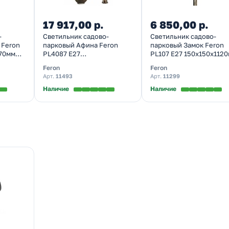
17 917,00 р.
6 850,00 р.
-
Светильник садово-
Светильник садово-
 Feron
парковый Афина Feron
парковый Замок Feron
370мм
PL4087 E27
PL107 E27 150х150х112
230х230х2150мм черное
черное золото (столб 1,
Feron
Feron
золото (столб 2,15м)
Арт.
11493
Арт.
11299
Наличие
Наличие