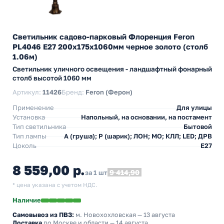
Светильник садово-парковый Флоренция Feron
PL4046 E27 200х175х1060мм черное золото (столб
1.06м)
Светильник уличного освещения - ландшафтный фонарный
столб высотой 1060 мм
Артикул:
11426
Бренд:
Feron (Ферон)
Применение
Для улицы
Установка
Напольный, на основании, на постамент
Тип светильника
Бытовой
Тип лампы
A (груша); P (шарик); ЛОН; МО; КЛЛ; LED; ДРВ
Цоколь
E27
8 559,00 р.
9 414,90
за 1 шт
* цена указана с учетом НДС.
Наличие
Самовывоз из ПВЗ:
м. Новохохловская
— 13 августа
Доставка
по Москве и области — 14 августа