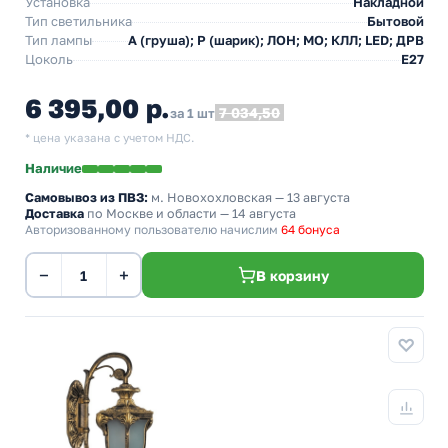
Установка
Накладной
Тип светильника
Бытовой
Тип лампы
A (груша); P (шарик); ЛОН; МО; КЛЛ; LED; ДРВ
Цоколь
E27
6 395,00 р.
7 034,50
за 1 шт
* цена указана с учетом НДС.
Наличие
Самовывоз из ПВЗ:
м. Новохохловская
— 13 августа
Доставка
по Москве и области — 14 августа
Авторизованному пользователю начислим
64 бонуса
−
+
В корзину