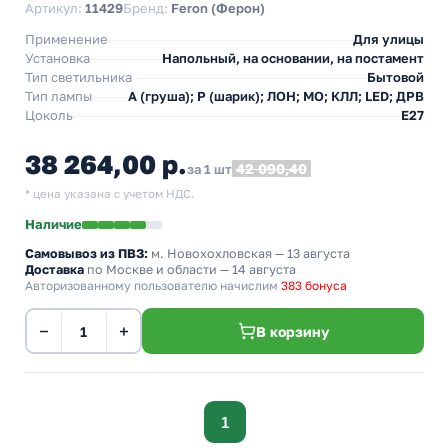
Артикул:
11429
Бренд:
Feron (Ферон)
Применение
Для улицы
Установка
Напольный, на основании, на постамент
Тип светильника
Бытовой
Тип лампы
A (груша); P (шарик); ЛОН; МО; КЛЛ; LED; ДРВ
Цоколь
E27
38 264,00 р.
42 090,40
за 1 шт
* цена указана с учетом НДС.
Наличие
Самовывоз из ПВЗ:
м. Новохохловская
— 13 августа
Доставка
по Москве и области — 14 августа
Авторизованному пользователю начислим
383 бонуса
−
+
В корзину
1