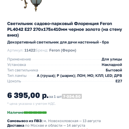
Светильник садово-парковый Флоренция Feron
PL4042 E27 270х175х410мм черное золото (на стену
вниз)
Декоративный светильник для дачи настенный - бра
Артикул:
11422
Бренд:
Feron (Ферон)
Применение
Для улицы
Установка
Накладной
Тип светильника
Бытовой
Тип лампы
A (груша); P (шарик); ЛОН; МО; КЛЛ; LED; ДРВ
Цоколь
E27
6 395,00 р.
7 034,50
за 1 шт
* цена указана с учетом НДС.
Наличие
Самовывоз из ПВЗ:
м. Новохохловская
— 13 августа
Доставка
по Москве и области — 14 августа