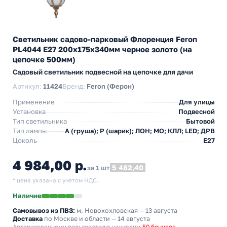
Светильник садово-парковый Флоренция Feron
PL4044 E27 200х175х340мм черное золото (на
цепочке 500мм)
Садовый светильник подвесной на цепочке для дачи
Артикул:
11424
Бренд:
Feron (Ферон)
Применение
Для улицы
Установка
Подвесной
Тип светильника
Бытовой
Тип лампы
A (груша); P (шарик); ЛОН; МО; КЛЛ; LED; ДРВ
Цоколь
E27
4 984,00 р.
5 482,40
за 1 шт
* цена указана с учетом НДС.
Наличие
Самовывоз из ПВЗ:
м. Новохохловская
— 13 августа
Доставка
по Москве и области — 14 августа
Авторизованному пользователю начислим
50 бонусов