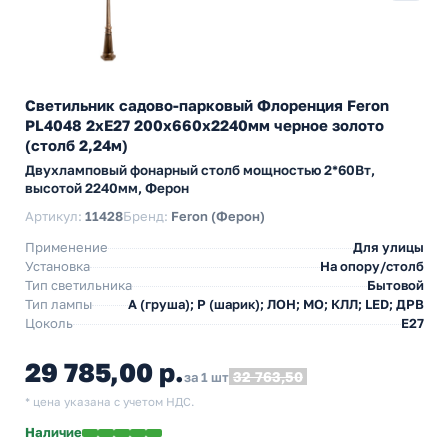
Светильник садово-парковый Флоренция Feron
PL4048 2xE27 200х660х2240мм черное золото
(столб 2,24м)
Двухламповый фонарный столб мощностью 2*60Вт,
высотой 2240мм, Ферон
Артикул:
11428
Бренд:
Feron (Ферон)
Применение
Для улицы
Установка
На опору/столб
Тип светильника
Бытовой
Тип лампы
A (груша); P (шарик); ЛОН; МО; КЛЛ; LED; ДРВ
Цоколь
E27
29 785,00 р.
32 763,50
за 1 шт
* цена указана с учетом НДС.
Наличие