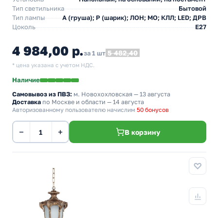
Тип светильника
Бытовой
Тип лампы
A (груша); P (шарик); ЛОН; МО; КЛЛ; LED; ДРВ
Цоколь
E27
4 984,00 р.
5 482,40
за 1 шт
* цена указана с учетом НДС.
Наличие
Самовывоз из ПВЗ:
м. Новохохловская
— 13 августа
Доставка
по Москве и области — 14 августа
Авторизованному пользователю начислим
50 бонусов
−
+
В корзину