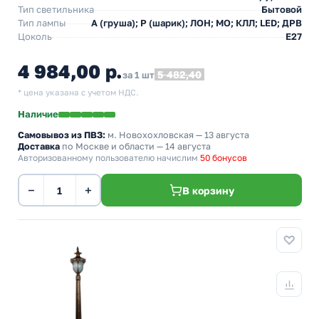
Тип светильника
Бытовой
Тип лампы
A (груша); P (шарик); ЛОН; МО; КЛЛ; LED; ДРВ
Цоколь
E27
4 984,00 р.
5 482,40
за 1 шт
* цена указана с учетом НДС.
Наличие
Самовывоз из ПВЗ:
м. Новохохловская
— 13 августа
Доставка
по Москве и области — 14 августа
Авторизованному пользователю начислим
50 бонусов
−
+
В корзину