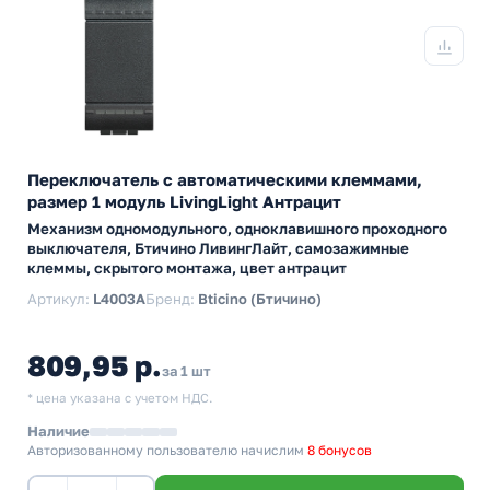
Переключатель с автоматическими клеммами,
размер 1 модуль LivingLight Антрацит
Механизм одномодульного, одноклавишного проходного
выключателя, Бтичино ЛивингЛайт, самозажимные
клеммы, скрытого монтажа, цвет антрацит
Артикул:
L4003A
Бренд:
Bticino (Бтичино)
809,95 р.
за 1 шт
* цена указана с учетом НДС.
Наличие
Авторизованному пользователю начислим
8 бонусов