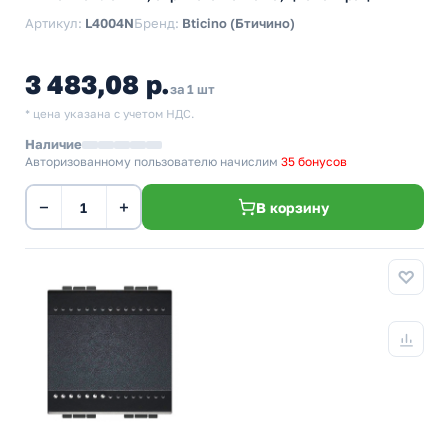
Артикул:
L4004N
Бренд:
Bticino (Бтичино)
3 483,08 р.
за 1 шт
* цена указана с учетом НДС.
Наличие
Авторизованному пользователю начислим
35 бонусов
−
+
В корзину