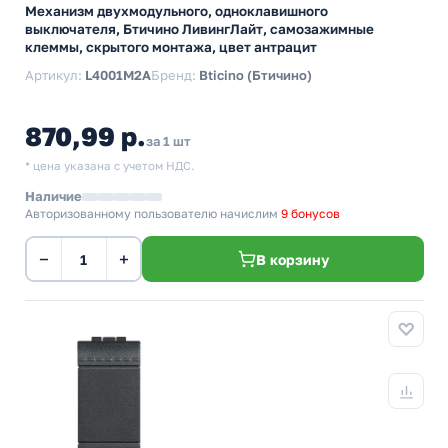
Механизм двухмодульного, одноклавишного
выключателя, Бтичино ЛивингЛайт, самозажимные
клеммы, скрытого монтажа, цвет антрацит
Артикул:
L4001M2A
Бренд:
Bticino (Бтичино)
870,99 р.
за 1 шт
* цена указана с учетом НДС.
Наличие
Авторизованному пользователю начислим
9 бонусов
−
+
В корзину