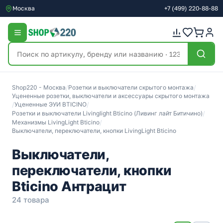
Москва
+7
(499)
220-88-88
Shop220 - Москва
/
Розетки и выключатели скрытого монтажа
/
Уцененные розетки, выключатели и аксессуары скрытого монтажа
/
Уцененные ЭУИ BTICINO
/
Розетки и выключатели Livinglight Bticino (Ливинг лайт Битичино)
/
Механизмы LivingLight Bticino
/
Выключатели, переключатели, кнопки LivingLight Bticino
Выключатели,
переключатели, кнопки
Bticino Антрацит
24 товара