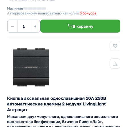
Наличие
Авторизованному пользователю начислим
6 бонусов
−
+
В корзину
Кнопка аксиальная одноклавишная 10А 250В
автоматические клеммы 2 модуля LivingLight
Антрацит
Механизм двухмодульного, одноклавишного аксиального
выключателя без фиксации, Бтичино ЛивингЛайт,
самозажимные клеммы, скрытого монтажа, цвет антрацит