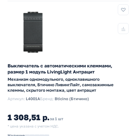
Выключатель с автоматическими клеммами,
размер 1 модуль LivingLight Антрацит
Механизм одномодульного, одноклавишного
выключателя, Бтичино ЛивингЛайт, самозажимные
клеммы, скрытого монтажа, цвет антрацит
Артикул:
L4001A
Бренд:
Bticino (Бтичино)
1 308,51 р.
за 1 шт
* цена указана с учетом НДС.
Наличие