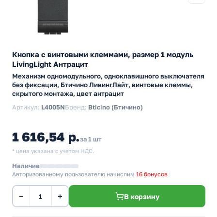
Кнопка с винтовыми клеммами, размер 1 модуль
LivingLight Антрацит
Механизм одномодульного, одноклавишного выключателя
без фиксации, Бтичино ЛивингЛайт, винтовые клеммы,
скрытого монтажа, цвет антрацит
Артикул:
L4005N
Бренд:
Bticino (Бтичино)
1 616,54 р.
за 1 шт
* цена указана с учетом НДС.
Наличие
Авторизованному пользователю начислим
16 бонусов
−
+
В корзину