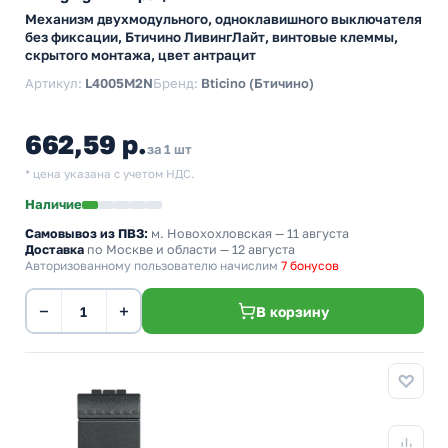
Механизм двухмодульного, одноклавишного выключателя
без фиксации, Бтичино ЛивингЛайт, винтовые клеммы,
скрытого монтажа, цвет антрацит
Артикул:
L4005M2N
Бренд:
Bticino (Бтичино)
662,59 р.
за 1 шт
* цена указана с учетом НДС.
Наличие
Самовывоз из ПВЗ:
м. Новохохловская
— 11 августа
Доставка
по Москве и области — 12 августа
Авторизованному пользователю начислим
7 бонусов
−
+
В корзину