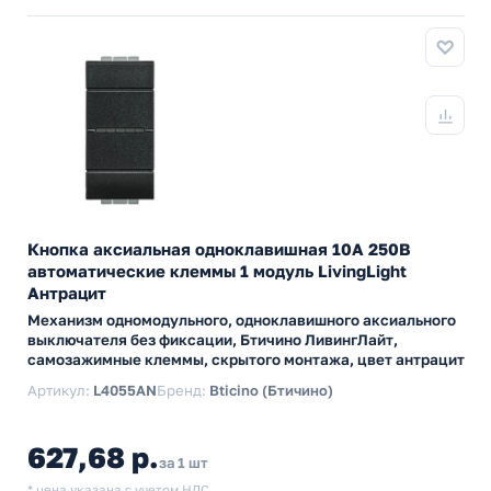
Кнопка аксиальная одноклавишная 10А 250В
автоматические клеммы 1 модуль LivingLight
Антрацит
Механизм одномодульного, одноклавишного аксиального
выключателя без фиксации, Бтичино ЛивингЛайт,
самозажимные клеммы, скрытого монтажа, цвет антрацит
Артикул:
L4055AN
Бренд:
Bticino (Бтичино)
627,68 р.
за 1 шт
* цена указана с учетом НДС.