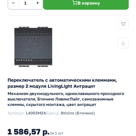
−
+
В корзину
Переключатель с автоматическими клеммами,
размер 2 модуля LivingLight Антрацит
Механизм двухмодульного, одноклавишного проходного
выключателя, Бтичино ЛивингЛайт, самозажимные
клеммы, скрытого монтажа, цвет антрацит
Артикул:
L4003M2A
Бренд:
Bticino (Бтичино)
1 586,57 р.
за 1 шт