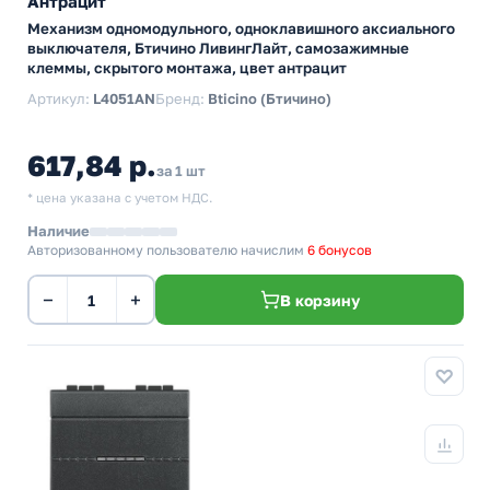
Антрацит
Механизм одномодульного, одноклавишного аксиального
выключателя, Бтичино ЛивингЛайт, самозажимные
клеммы, скрытого монтажа, цвет антрацит
Артикул:
L4051AN
Бренд:
Bticino (Бтичино)
617,84 р.
за 1 шт
* цена указана с учетом НДС.
Наличие
Авторизованному пользователю начислим
6 бонусов
−
+
В корзину