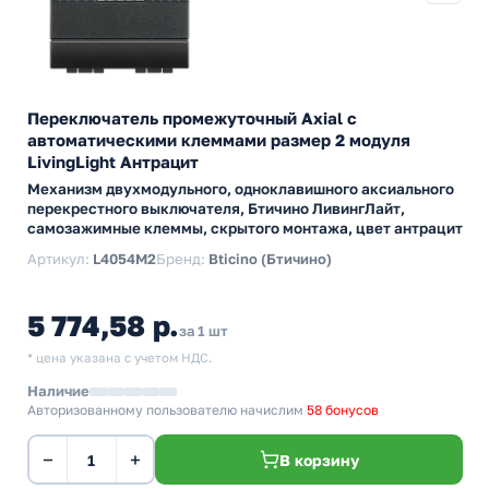
Переключатель промежуточный Axial с
автоматическими клеммами размер 2 модуля
LivingLight Антрацит
Механизм двухмодульного, одноклавишного аксиального
перекрестного выключателя, Бтичино ЛивингЛайт,
самозажимные клеммы, скрытого монтажа, цвет антрацит
Артикул:
L4054M2
Бренд:
Bticino (Бтичино)
5 774,58 р.
за 1 шт
* цена указана с учетом НДС.
Наличие
Авторизованному пользователю начислим
58 бонусов
−
+
В корзину