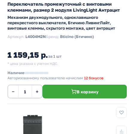
Переключатель промежуточный с винтовыми
клеммами, размер 2 модуля LivingLight Антрацит
Механизм двухмодульного, одноклавишного
перекрестного выключателя, Бтичино ЛивингЛайт,
винтовые клеммы, скрытого монтажа, цвет антрацит
Артикул:
L4004M2N
Бренд:
Bticino (Бтичино)
1 159,15 р.
за 1 шт
* цена указана с учетом НДС.
Наличие
Авторизованному пользователю начислим
12 бонусов
−
+
В корзину