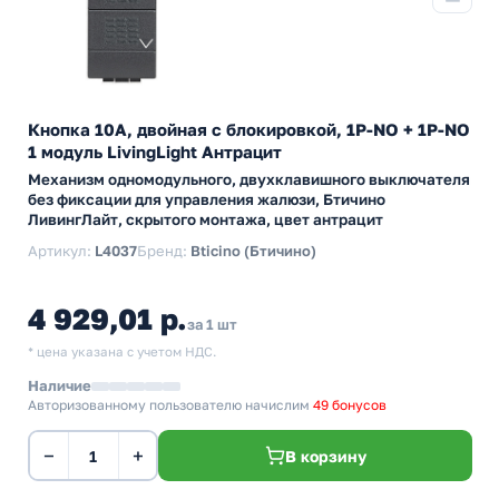
Кнопка 10A, двойная с блокировкой, 1P-NO + 1P-NO
1 модуль LivingLight Антрацит
Механизм одномодульного, двухклавишного выключателя
без фиксации для управления жалюзи, Бтичино
ЛивингЛайт, скрытого монтажа, цвет антрацит
Артикул:
L4037
Бренд:
Bticino (Бтичино)
4 929,01 р.
за 1 шт
* цена указана с учетом НДС.
Наличие
Авторизованному пользователю начислим
49 бонусов
−
+
В корзину