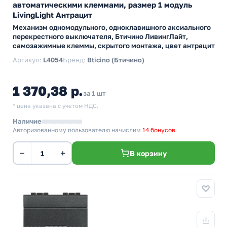
автоматическими клеммами, размер 1 модуль
LivingLight Антрацит
Механизм одномодульного, одноклавишного аксиального
перекрестного выключателя, Бтичино ЛивингЛайт,
самозажимные клеммы, скрытого монтажа, цвет антрацит
Артикул:
L4054
Бренд:
Bticino (Бтичино)
1 370,38 р.
за 1 шт
* цена указана с учетом НДС.
Наличие
Авторизованному пользователю начислим
14 бонусов
−
+
В корзину