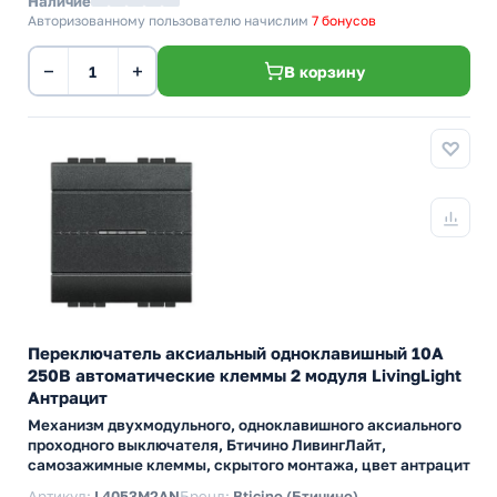
Наличие
Авторизованному пользователю начислим
7 бонусов
−
+
В корзину
Переключатель аксиальный одноклавишный 10А
250В автоматические клеммы 2 модуля LivingLight
Антрацит
Механизм двухмодульного, одноклавишного аксиального
проходного выключателя, Бтичино ЛивингЛайт,
самозажимные клеммы, скрытого монтажа, цвет антрацит
Артикул:
L4053M2AN
Бренд:
Bticino (Бтичино)