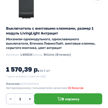
Выключатель с винтовыми клеммами, размер 1
модуль LivingLight Антрацит
Механизм одномодульного, одноклавишного
выключателя, Бтичино ЛивингЛайт, винтовые клеммы,
скрытого монтажа, цвет антрацит
Артикул:
L4001N
Бренд:
Bticino (Бтичино)
1 570,39 р.
за 1 шт
* цена указана с учетом НДС.
Наличие
Авторизованному пользователю начислим
16 бонусов
−
+
В корзину