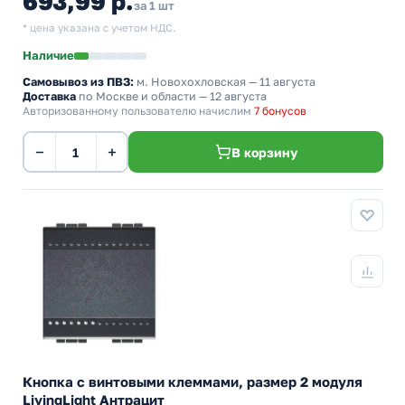
693,99 р.
за 1 шт
* цена указана с учетом НДС.
Наличие
Самовывоз из ПВЗ:
м. Новохохловская
— 11 августа
Доставка
по Москве и области — 12 августа
Авторизованному пользователю начислим
7 бонусов
−
+
В корзину
Кнопка с винтовыми клеммами, размер 2 модуля
LivingLight Антрацит