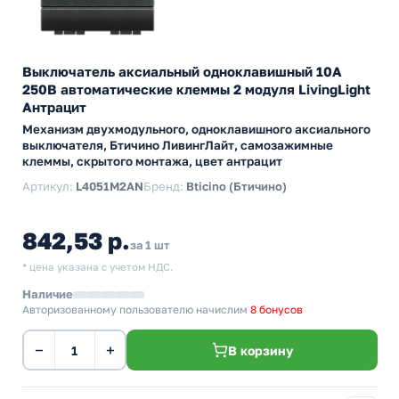
Выключатель аксиальный одноклавишный 10А
250В автоматические клеммы 2 модуля LivingLight
Антрацит
Механизм двухмодульного, одноклавишного аксиального
выключателя, Бтичино ЛивингЛайт, самозажимные
клеммы, скрытого монтажа, цвет антрацит
Артикул:
L4051M2AN
Бренд:
Bticino (Бтичино)
842,53 р.
за 1 шт
* цена указана с учетом НДС.
Наличие
Авторизованному пользователю начислим
8 бонусов
−
+
В корзину