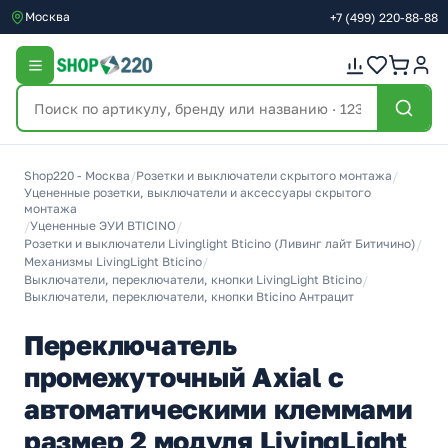
Москва
+7
(499)
220-88-88
Shop220 - Москва
/
Розетки и выключатели скрытого монтажа
/
Уцененные розетки, выключатели и аксессуары скрытого
монтажа
/
Уцененные ЭУИ BTICINO
/
Розетки и выключатели Livinglight Bticino (Ливинг лайт Битичино)
/
Механизмы LivingLight Bticino
/
Выключатели, переключатели, кнопки LivingLight Bticino
/
Выключатели, переключатели, кнопки Bticino Антрацит
Переключатель
промежуточный Axial с
автоматическими клеммами
размер 2 модуля LivingLight