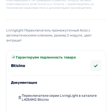
Классификация ETIM приведена справочно. Shop220 не несёт
ответственности за её точность и полноту — ориентируйтесь на
технические характеристики и документацию производителя.
Livinglight Переключатель промежуточный Axial с
автоматическими клемами, размер 2 модуля, цвет
антрацит
Гарантируем подлинность товара
✓
Bticino
Документация
Переключатели серии LivingLight в каталоге
L4054M2 Bticino