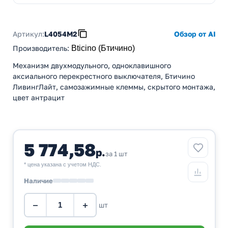
Артикул:
L4054M2
Обзор от AI
Производитель
:
Bticino (Бтичино)
Механизм двухмодульного, одноклавишного
аксиального перекрестного выключателя, Бтичино
ЛивингЛайт, самозажимные клеммы, скрытого монтажа,
цвет антрацит
5 774,58
р.
за 1 шт
* цена указана с учетом НДС.
Наличие
−
+
шт