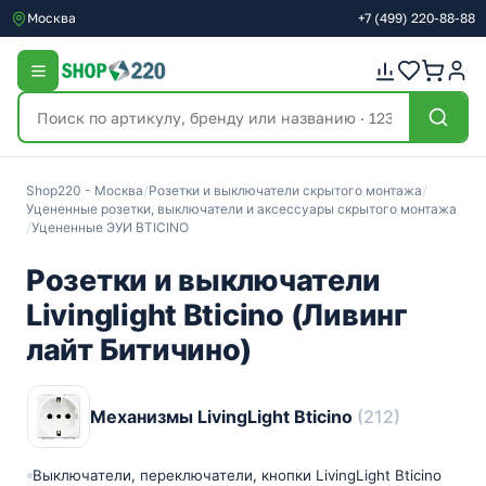
Москва
+7
(499)
220-88-88
Shop220 - Москва
/
Розетки и выключатели скрытого монтажа
/
Уцененные розетки, выключатели и аксессуары скрытого монтажа
/
Уцененные ЭУИ BTICINO
Розетки и выключатели
Livinglight Bticino (Ливинг
лайт Битичино)
Механизмы LivingLight Bticino
(212)
Выключатели, переключатели, кнопки LivingLight Bticino