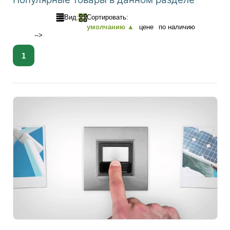
Вид:
Сортировать:
умолчанию ▲
цене
по наличию
-->
1