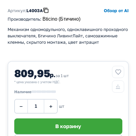
Артикул:
L4003A
Обзор от AI
Производитель
:
Bticino (Бтичино)
Механизм одномодульного, одноклавишного проходного
выключателя, Бтичино ЛивингЛайт, самозажимные
клеммы, скрытого монтажа, цвет антрацит
809,95
р.
за 1 шт
* цена указана с учетом НДС.
Наличие
−
+
шт