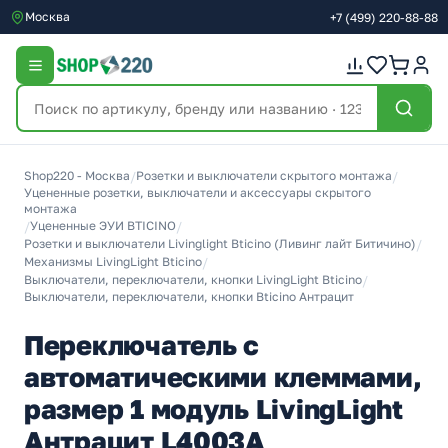
Москва
+7
(499)
220-88-88
Shop220 - Москва
/
Розетки и выключатели скрытого монтажа
/
Уцененные розетки, выключатели и аксессуары скрытого
монтажа
/
Уцененные ЭУИ BTICINO
/
Розетки и выключатели Livinglight Bticino (Ливинг лайт Битичино)
/
Механизмы LivingLight Bticino
/
Выключатели, переключатели, кнопки LivingLight Bticino
/
Выключатели, переключатели, кнопки Bticino Антрацит
Переключатель с
автоматическими клеммами,
размер 1 модуль LivingLight
Антрацит L4003A