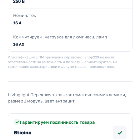
250 В
Номин. ток
16 А
Коммутируем. нагрузка для люминесц. ламп
16 AX
Классификация ETIM приведена справочно. Shop220 не несёт
ответственности за её точность и полноту — ориентируйтесь на
технические характеристики и документацию производителя.
Livinglight Переключатель с автоматическими клемами,
размер 1 модуль, цвет антрацит
Гарантируем подлинность товара
✓
Bticino