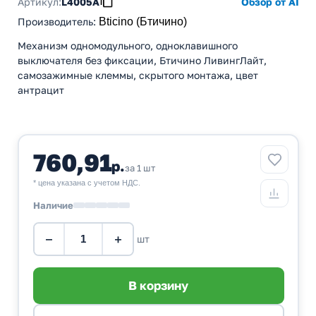
Артикул:
L4005A
Обзор от AI
Производитель
:
Bticino (Бтичино)
Механизм одномодульного, одноклавишного
выключателя без фиксации, Бтичино ЛивингЛайт,
самозажимные клеммы, скрытого монтажа, цвет
антрацит
760,91
р.
за 1 шт
* цена указана с учетом НДС.
Наличие
−
+
шт