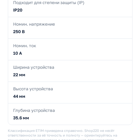
Подходит для степени защиты (IP)
IP20
Номин. напряжение
250 В
Номин. ток
10 А
Ширина устройства
22 мм
Высота устройства
44 мм
Глубина устройства
35.6 мм
Классификация ETIM приведена справочно. Shop220 не несёт
ответственности за её точность и полноту — ориентируйтесь на
технические характеристики и документацию производителя.