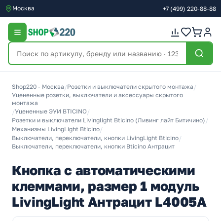
Москва
+7
(499)
220-88-88
Shop220 - Москва
/
Розетки и выключатели скрытого монтажа
/
Уцененные розетки, выключатели и аксессуары скрытого
монтажа
/
Уцененные ЭУИ BTICINO
/
Розетки и выключатели Livinglight Bticino (Ливинг лайт Битичино)
/
Механизмы LivingLight Bticino
/
Выключатели, переключатели, кнопки LivingLight Bticino
/
Выключатели, переключатели, кнопки Bticino Антрацит
Кнопка с автоматическими
клеммами, размер 1 модуль
LivingLight Антрацит L4005A