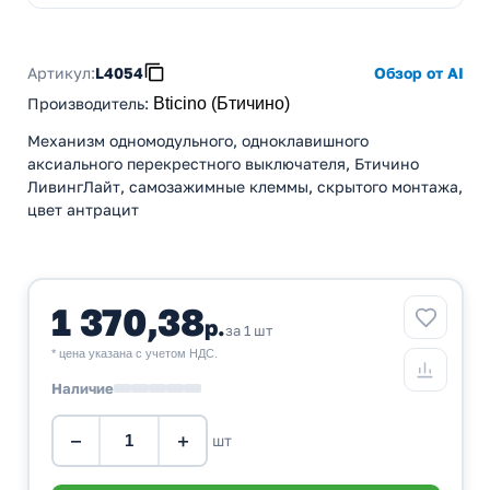
Артикул:
L4054
Обзор от AI
Производитель
:
Bticino (Бтичино)
Механизм одномодульного, одноклавишного
аксиального перекрестного выключателя, Бтичино
ЛивингЛайт, самозажимные клеммы, скрытого монтажа,
цвет антрацит
1 370,38
р.
за 1 шт
* цена указана с учетом НДС.
Наличие
−
+
шт