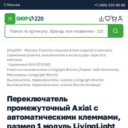
Москва
+7
(499)
220-88-88
Shop220 - Москва
/
Розетки и выключатели скрытого монтажа
/
Уцененные розетки, выключатели и аксессуары скрытого
монтажа
/
Уцененные ЭУИ BTICINO
/
Розетки и выключатели Livinglight Bticino (Ливинг лайт Битичино)
/
Механизмы LivingLight Bticino
/
Выключатели, переключатели, кнопки LivingLight Bticino
/
Выключатели, переключатели, кнопки Bticino Антрацит
Переключатель
промежуточный Axial с
автоматическими клеммами,
размер 1 модуль LivingLight