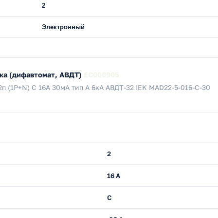
2
Электронный
ка (дифавтомат, АВДТ)
EC000905
 (1P+N) C 16А 30мА тип A 6кА АВДТ-32 IEK MAD22-5-016-C-30
2
16 А
C