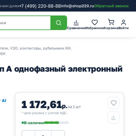
+7
(499)
220-88-88
бочим дням
info@shop220.ru
Обратный звонок
Корзина
Сравнение
Избранное
Войти
ели, УЗО, контакторы, рубильники IEK
/
IEK
п А однофазный электронный
 AI
1 172,61
р.
за 1 шт
* цена указана с учетом НДС.
В наличии