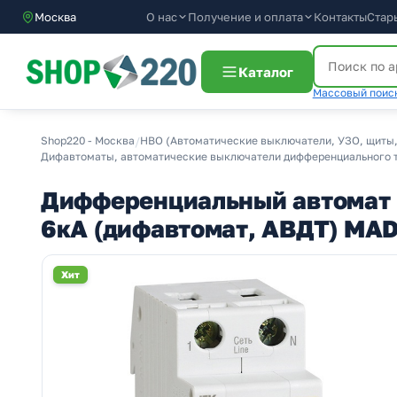
О нас
Получение и оплата
Москва
Контакты
Стар
Каталог
Массовый поиск
Shop220 - Москва
/
НВО (Автоматические выключатели, УЗО, щиты,
Дифавтоматы, автоматические выключатели дифференциального т
Дифференциальный автомат 
6кА (дифавтомат, АВДТ) MAD
Хит