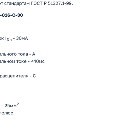
т стандартам ГОСТ Р 51327.1-99.
-016-С-30
к I
- 30мА
Dn
льного тока - А
льном токе - <40мс
расцепителя - С
2
 - 25мм
/полюс