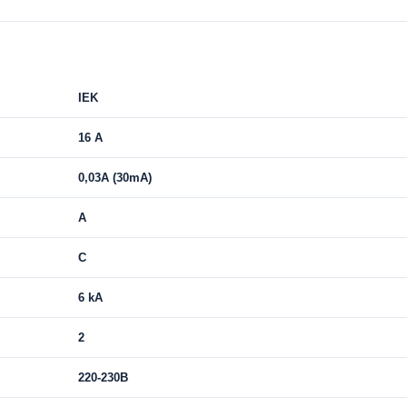
IEK
16 А
0,03A (30mA)
A
C
6 kA
2
220-230В