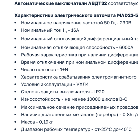
Автоматические выключатели АВДТ32
соответствую
Характеристики электрического автомата MAD22-5
Номинальное напряжение частотой 50 Гц - 230В
Номинальный ток I
- 16А
n
Номинальный отключающий дифференциальный то
Номинальная отключающая способность - 6000А
Рабочая характеристика при наличии дифференциа
Время отключения при номинальном дифференциа
Число полюсов - 1+N
Характеристика срабатывания электромагнитного 
Условия эксплуатации - УХЛ4
Степень защиты выключателя - IP20
Износостойкость - не менее 10000 циклов В-О
Максимальное сечение присоединяемых проводов
Наличие драгоценных металлов (серебро) - 0,85г
Масса - 0,19кг
Диапазон рабочих температур - от-25°С до+40°С