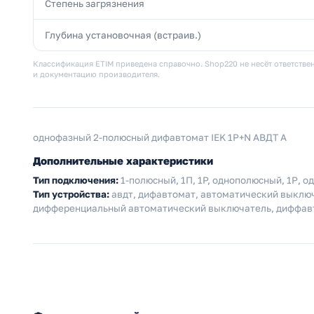
Степень загрязнения
Глубина установочная (встраив.)
Классификация ETIM приведена справочно. Shop220 не несёт ответствен
и документацию производителя.
однофазный 2-полюсный дифавтомат IEK 1P+N АВДТ А
Дополнительные характеристики
Тип подключения:
1-полюсный, 1П, 1P, однополюсный, 1Р, 
Тип устройства:
авдт, дифавтомат, автоматический выклю
дифференциальный автоматический выключатель, диффавт