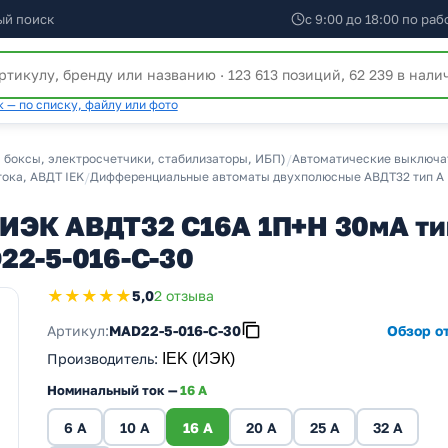
ый поиск
с 9:00 до 18:00 по ра
 — по списку, файлу или фото
 боксы, электросчетчики, стабилизаторы, ИБП)
/
Автоматические выключат
ока, АВДТ IEK
/
Дифференциальные автоматы двухполюсные АВДТ32 тип А 
ИЭК АВДТ32 C16А 1П+Н 30мА ти
22-5-016-C-30
★★★★★
5,0
2 отзыва
Артикул:
MAD22-5-016-C-30
Обзор от
Производитель
:
IEK (ИЭК)
Номинальный ток —
16 А
6 А
10 А
16 А
20 А
25 А
32 А