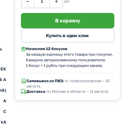
−
+
шт
Начислим
12 бонусов
А
За каждую единицу этого товара при покупке.
Каждому авторизованному пользователю.
1 бонус = 1 рубль при следующем заказе.
IEK
6 А
Самовывоз из ПВЗ:
м. Новохохловская — 10
августа
mA)
Доставка
по Москве и области — 11 августа
A
C
 kA