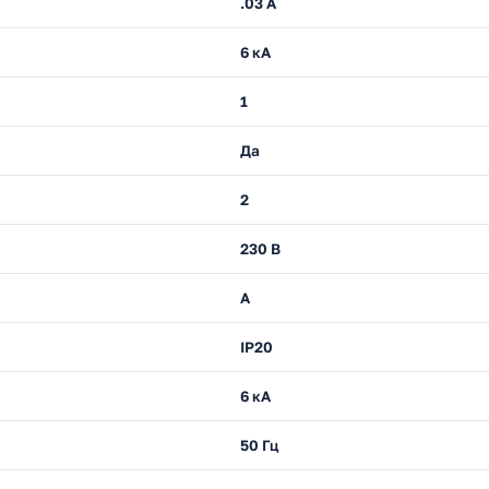
.03 А
6 кА
1
Да
2
230 В
A
IP20
6 кА
50 Гц