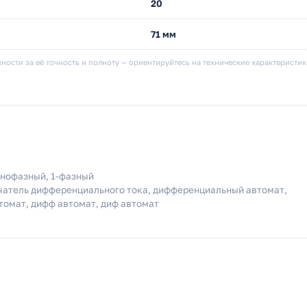
20
71 мм
ности за её точность и полноту — ориентируйтесь на технические характеристи
однофазный, 1-фазный
чатель дифференциального тока, дифференциальный автомат,
омат, дифф автомат, диф автомат