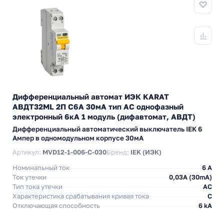
Дифференциальный автомат ИЭК KARAT
АВДТ32МL 2П С6А 30мА тип АС однофазный
электронный 6кА 1 модуль (дифавтомат, АВДТ)
Дифференциальный автоматический выключатель IEK 6
Ампер в одномодульном корпусе 30мА
Артикул:
MVD12-1-006-C-030
Бренд:
IEK (ИЭК)
Номинальный ток
6 А
Ток утечки
0,03A (30mA)
Тип тока утечки
AC
Характеристика срабатывания кривая тока
C
Отключающая способность
6 kA