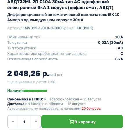
АВДТ32МL 2П С10А 30мА тип АС однофазный
электронный 6кА 1 модуль (дифавтомат, АВДТ)
Дифференциальный автоматический выключатель IEK 10
Ампер в одномодульном корпусе 30мА
Артикул:
MVD12-1-010-C-030
Бренд:
IEK (ИЭК)
Номинальный ток
10 А
Ток утечки
0,03A (30mA)
Тип тока утечки
AC
Характеристика срабатывания кривая тока
C
Отключающая способность
6 kA
2 048,26 р.
за 1 шт
* цена указана с учетом НДС.
Наличие
Самовывоз из ПВЗ:
м. Новохохловская
— 11 августа
Доставка
по Москве и области — 12 августа
Авторизованному пользователю начислим
20 бонусов
−
+
В корзину