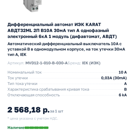
Дифференциальный автомат ИЭК KARAT
АВДТ32МL 2П В10А 30мА тип А однофазный
электронный 6кА 1 модуль (дифавтомат, АВДТ)
Автоматический дифференциальный выключатель 10А с
уставкой B в одномодульном корпусе, на ток утечки 30мА
тип А, IEK
Артикул:
MVD12-1-010-B-030-A
Бренд:
IEK (ИЭК)
Номинальный ток
10 А
Ток утечки
0,03A (30mA)
Тип тока утечки
A
Характеристика срабатывания кривая тока
B
Отключающая способность
6 kA
2 568,18 р.
за 1 шт
* цена указана с учетом НДС.
Наличие