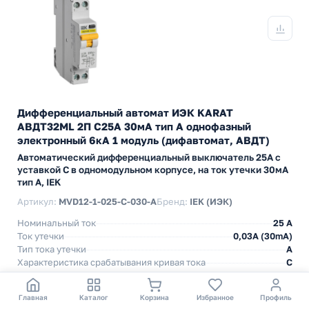
Дифференциальный автомат ИЭК KARAT
АВДТ32МL 2П С25А 30мА тип А однофазный
электронный 6кА 1 модуль (дифавтомат, АВДТ)
Автоматический дифференциальный выключатель 25А с
уставкой C в одномодульном корпусе, на ток утечки 30мА
тип А, IEK
Артикул:
MVD12-1-025-C-030-A
Бренд:
IEK (ИЭК)
Номинальный ток
25 А
Ток утечки
0,03A (30mA)
Тип тока утечки
A
Характеристика срабатывания кривая тока
C
Отключающая способность
6 kA
Главная
Каталог
Корзина
Избранное
Профиль