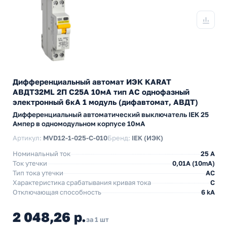
Дифференциальный автомат ИЭК KARAT
АВДТ32МL 2П С25А 10мА тип АС однофазный
электронный 6кА 1 модуль (дифавтомат, АВДТ)
Дифференциальный автоматический выключатель IEK 25
Ампер в одномодульном корпусе 10мА
Артикул:
MVD12-1-025-C-010
Бренд:
IEK (ИЭК)
Номинальный ток
25 А
Ток утечки
0,01A (10mA)
Тип тока утечки
AC
Характеристика срабатывания кривая тока
C
Отключающая способность
6 kA
2 048,26 р.
за 1 шт