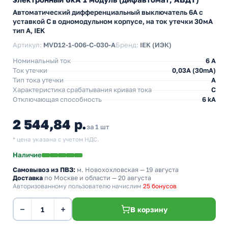
Автоматический дифференциальный выключатель 6А с
уставкой C в одномодульном корпусе, на ток утечки 30мА
тип А, IEK
Артикул:
MVD12-1-006-C-030-A
Бренд:
IEK (ИЭК)
Номинальный ток
6 А
Ток утечки
0,03A (30mA)
Тип тока утечки
A
Характеристика срабатывания кривая тока
C
Отключающая способность
6 kA
2 544,84 р.
за 1 шт
* цена указана с учетом НДС.
Наличие
Самовывоз из ПВЗ:
м. Новохохловская
— 19 августа
Доставка
по Москве и области — 20 августа
Авторизованному пользователю начислим
25 бонусов
−
+
В корзину