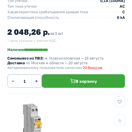
Ток утечки
0,1A (100mA)
Тип тока утечки
AC
Характеристика срабатывания кривая тока
C
Отключающая способность
6 kA
2 048,26 р.
за 1 шт
* цена указана с учетом НДС.
Наличие
Самовывоз из ПВЗ:
м. Новохохловская
— 19 августа
Доставка
по Москве и области — 20 августа
Авторизованному пользователю начислим
20 бонусов
−
+
В корзину