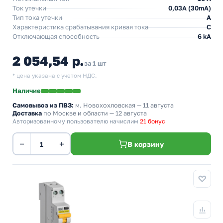
Ток утечки
0,03A (30mA)
Тип тока утечки
A
Характеристика срабатывания кривая тока
C
Отключающая способность
6 kA
2 054,54 р.
за 1 шт
* цена указана с учетом НДС.
Наличие
Самовывоз из ПВЗ:
м. Новохохловская
— 11 августа
Доставка
по Москве и области — 12 августа
Авторизованному пользователю начислим
21 бонус
−
+
В корзину