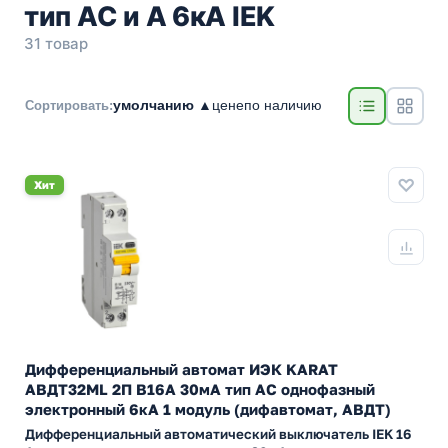
тип АС и А 6кА IEK
31 товар
умолчанию ▲
цене
по наличию
Сортировать:
Хит
Дифференциальный автомат ИЭК KARAT
АВДТ32МL 2П В16А 30мА тип АС однофазный
электронный 6кА 1 модуль (дифавтомат, АВДТ)
Дифференциальный автоматический выключатель IEK 16