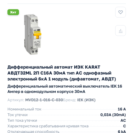
Хит
Дифференциальный автомат ИЭК KARAT
АВДТ32МL 2П С16А 30мА тип АС однофазный
электронный 6кА 1 модуль (дифавтомат, АВДТ)
Дифференциальный автоматический выключатель IEK 16
Ампер в одномодульном корпусе 30мА
Артикул:
MVD12-1-016-C-030
Бренд:
IEK (ИЭК)
Номинальный ток
16 А
Ток утечки
0,03A (30mA)
Тип тока утечки
AC
Характеристика срабатывания кривая тока
C
Отключающая способность
6 kA