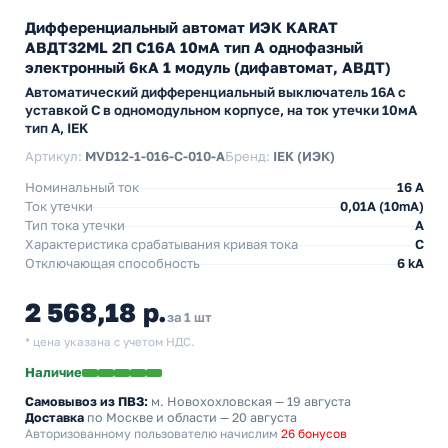
Дифференциальный автомат ИЭК KARAT
АВДТ32МL 2П С16А 10мА тип А однофазный
электронный 6кА 1 модуль (дифавтомат, АВДТ)
Автоматический дифференциальный выключатель 16А с
уставкой C в одномодульном корпусе, на ток утечки 10мА
тип А, IEK
Артикул:
MVD12-1-016-C-010-A
Бренд:
IEK (ИЭК)
Номинальный ток
16 А
Ток утечки
0,01A (10mA)
Тип тока утечки
A
Характеристика срабатывания кривая тока
C
Отключающая способность
6 kA
2 568,18 р.
за 1 шт
* цена указана с учетом НДС.
Наличие
Самовывоз из ПВЗ:
м. Новохохловская
— 19 августа
Доставка
по Москве и области — 20 августа
Авторизованному пользователю начислим
26 бонусов