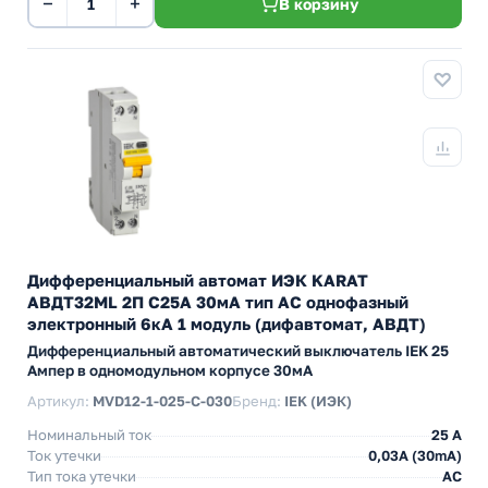
−
+
В корзину
Дифференциальный автомат ИЭК KARAT
АВДТ32МL 2П С25А 30мА тип АС однофазный
электронный 6кА 1 модуль (дифавтомат, АВДТ)
Дифференциальный автоматический выключатель IEK 25
Ампер в одномодульном корпусе 30мА
Артикул:
MVD12-1-025-C-030
Бренд:
IEK (ИЭК)
Номинальный ток
25 А
Ток утечки
0,03A (30mA)
Тип тока утечки
AC