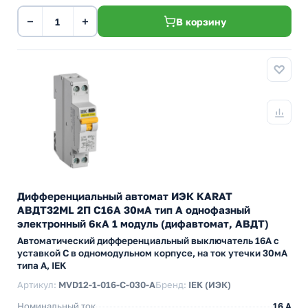
−
+
В корзину
Дифференциальный автомат ИЭК KARAT
АВДТ32МL 2П С16А 30мА тип А однофазный
электронный 6кА 1 модуль (дифавтомат, АВДТ)
Автоматический дифференциальный выключатель 16А с
уставкой C в одномодульном корпусе, на ток утечки 30мА
типа А, IEK
Артикул:
MVD12-1-016-C-030-A
Бренд:
IEK (ИЭК)
Номинальный ток
16 А