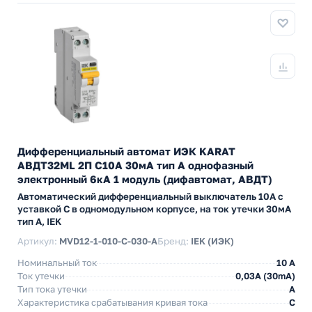
Дифференциальный автомат ИЭК KARAT
АВДТ32МL 2П С10А 30мА тип А однофазный
электронный 6кА 1 модуль (дифавтомат, АВДТ)
Автоматический дифференциальный выключатель 10А с
уставкой C в одномодульном корпусе, на ток утечки 30мА
тип А, IEK
Артикул:
MVD12-1-010-C-030-A
Бренд:
IEK (ИЭК)
Номинальный ток
10 А
Ток утечки
0,03A (30mA)
Тип тока утечки
A
Характеристика срабатывания кривая тока
C