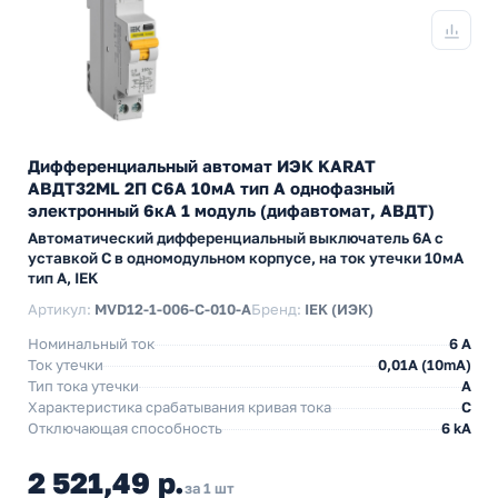
Дифференциальный автомат ИЭК KARAT
АВДТ32МL 2П С6А 10мА тип А однофазный
электронный 6кА 1 модуль (дифавтомат, АВДТ)
Автоматический дифференциальный выключатель 6А с
уставкой C в одномодульном корпусе, на ток утечки 10мА
тип А, IEK
Артикул:
MVD12-1-006-C-010-A
Бренд:
IEK (ИЭК)
Номинальный ток
6 А
Ток утечки
0,01A (10mA)
Тип тока утечки
A
Характеристика срабатывания кривая тока
C
Отключающая способность
6 kA
2 521,49 р.
за 1 шт