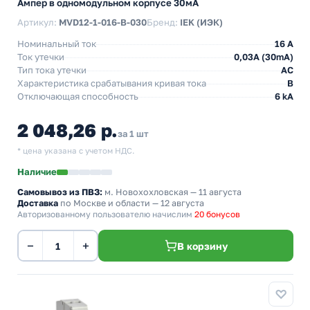
Ампер в одномодульном корпусе 30мА
Артикул:
MVD12-1-016-B-030
Бренд:
IEK (ИЭК)
Номинальный ток
16 А
Ток утечки
0,03A (30mA)
Тип тока утечки
AC
Характеристика срабатывания кривая тока
B
Отключающая способность
6 kA
2 048,26 р.
за 1 шт
* цена указана с учетом НДС.
Наличие
Самовывоз из ПВЗ:
м. Новохохловская
— 11 августа
Доставка
по Москве и области — 12 августа
Авторизованному пользователю начислим
20 бонусов
−
+
В корзину