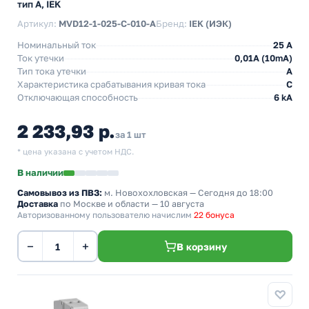
тип А, IEK
Артикул:
MVD12-1-025-C-010-A
Бренд:
IEK (ИЭК)
Номинальный ток
25 А
Ток утечки
0,01A (10mA)
Тип тока утечки
A
Характеристика срабатывания кривая тока
C
Отключающая способность
6 kA
2 233,93 р.
за 1 шт
* цена указана с учетом НДС.
В наличии
Самовывоз из ПВЗ:
м. Новохохловская
— Сегодня до 18:00
Доставка
по Москве и области — 10 августа
Авторизованному пользователю начислим
22 бонуса
−
+
В корзину