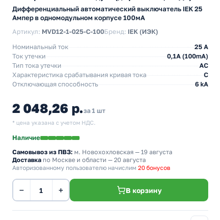
Дифференциальный автоматический выключатель IEK 25
Ампер в одномодульном корпусе 100мА
Артикул:
MVD12-1-025-C-100
Бренд:
IEK (ИЭК)
Номинальный ток
25 А
Ток утечки
0,1A (100mA)
Тип тока утечки
AC
Характеристика срабатывания кривая тока
C
Отключающая способность
6 kA
2 048,26 р.
за 1 шт
* цена указана с учетом НДС.
Наличие
Самовывоз из ПВЗ:
м. Новохохловская
— 19 августа
Доставка
по Москве и области — 20 августа
Авторизованному пользователю начислим
20 бонусов
−
+
В корзину