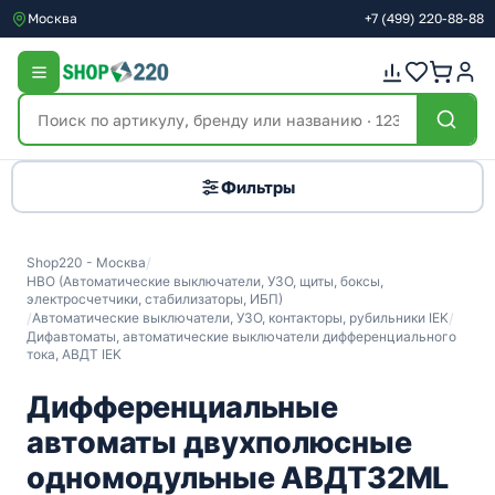
Москва
+7
(499)
220-88-88
Фильтры
Shop220 - Москва
/
НВО (Автоматические выключатели, УЗО, щиты, боксы,
электросчетчики, стабилизаторы, ИБП)
/
Автоматические выключатели, УЗО, контакторы, рубильники IEK
/
Дифавтоматы, автоматические выключатели дифференциального
тока, АВДТ IEK
Дифференциальные
автоматы двухполюсные
одномодульные АВДТ32МL