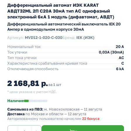
Дифференциальный автомат ИЭК KARAT
АВДТ32МL 2П С20А 30мА тип АС однофазный
электронный 6кА 1 модуль (дифавтомат, АВДТ)
Дифференциальный автоматический выключатель IEK 20
Ампер в одномодульном корпусе 30мА
Артикул:
MVD12-1-020-C-030
Бренд:
IEK (ИЭК)
Номинальный ток
20 А
Ток утечки
0,03A (30mA)
Тип тока утечки
AC
Характеристика срабатывания кривая тока
C
Отключающая способность
6 kA
2 168,81 р.
за 1 шт
* цена указана с учетом НДС.
Наличие
Самовывоз из ПВЗ:
м. Новохохловская
— 11 августа
Доставка
по Москве и области — 12 августа
Авторизованному пользователю начислим
22 бонуса