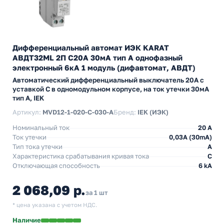
Дифференциальный автомат ИЭК KARAT
АВДТ32МL 2П С20А 30мА тип А однофазный
электронный 6кА 1 модуль (дифавтомат, АВДТ)
Автоматический дифференциальный выключатель 20А с
уставкой C в одномодульном корпусе, на ток утечки 30мА
тип А, IEK
Артикул:
MVD12-1-020-C-030-A
Бренд:
IEK (ИЭК)
Номинальный ток
20 А
Ток утечки
0,03A (30mA)
Тип тока утечки
A
Характеристика срабатывания кривая тока
C
Отключающая способность
6 kA
2 068,09 р.
за 1 шт
* цена указана с учетом НДС.
Наличие