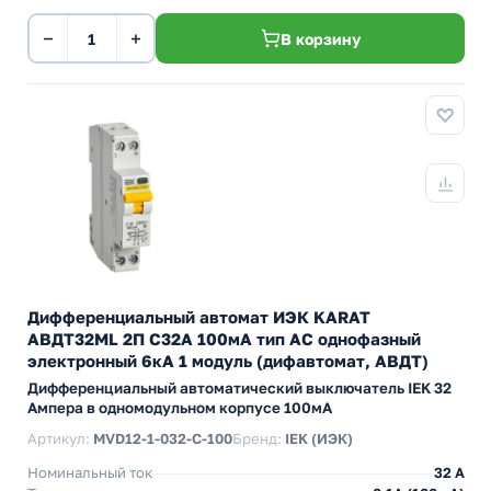
−
+
В корзину
Дифференциальный автомат ИЭК KARAT
АВДТ32МL 2П С32А 100мА тип АС однофазный
электронный 6кА 1 модуль (дифавтомат, АВДТ)
Дифференциальный автоматический выключатель IEK 32
Ампера в одномодульном корпусе 100мА
Артикул:
MVD12-1-032-C-100
Бренд:
IEK (ИЭК)
Номинальный ток
32 А