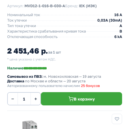
Артикул:
MVD12-1-016-B-030-A
Бренд:
IEK (ИЭК)
Номинальный ток
16 А
Ток утечки
0,03A (30mA)
Тип тока утечки
A
Характеристика срабатывания кривая тока
B
Отключающая способность
6 kA
2 451,46 р.
за 1 шт
* цена указана с учетом НДС.
Наличие
Самовывоз из ПВЗ:
м. Новохохловская
— 19 августа
Доставка
по Москве и области — 20 августа
Авторизованному пользователю начислим
25 бонусов
−
+
В корзину