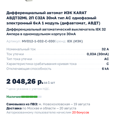
Дифференциальный автомат ИЭК KARAT
АВДТ32МL 2П С32А 30мА тип АС однофазный
электронный 6кА 1 модуль (дифавтомат, АВДТ)
Дифференциальный автоматический выключатель IEK 32
Ампера в одномодульном корпусе 30мА
Артикул:
MVD12-1-032-C-030
Бренд:
IEK (ИЭК)
Номинальный ток
32 А
Ток утечки
0,03A (30mA)
Тип тока утечки
AC
Характеристика срабатывания кривая тока
C
Отключающая способность
6 kA
2 048,26 р.
за 1 шт
* цена указана с учетом НДС.
Наличие
Самовывоз из ПВЗ:
м. Новохохловская
— 19 августа
Доставка
по Москве и области — 20 августа
Авторизованному пользователю начислим
20 бонусов