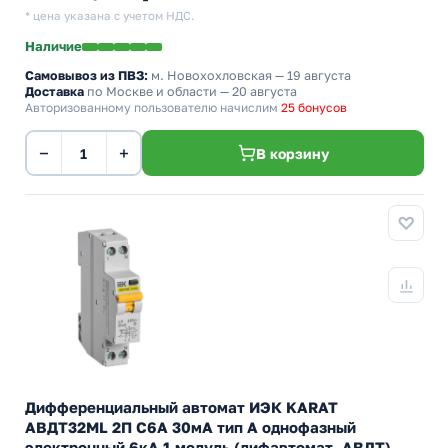
* цена указана с учетом НДС.
Наличие
Самовывоз из ПВЗ:
м. Новохохловская
— 19 августа
Доставка
по Москве и области — 20 августа
Авторизованному пользователю начислим
25 бонусов
−
+
В корзину
Дифференциальный автомат ИЭК KARAT
АВДТ32МL 2П С6А 30мА тип А однофазный
электронный 6кА 1 модуль (дифавтомат, АВДТ)