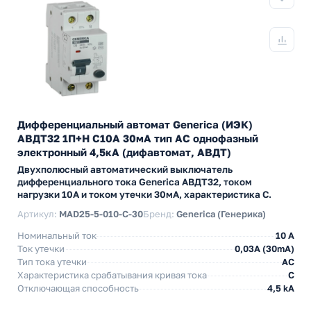
Дифференциальный автомат Generica (ИЭК)
АВДТ32 1П+Н C10А 30мА тип АС однофазный
электронный 4,5кА (дифавтомат, АВДТ)
Двухполюсный автоматический выключатель
дифференциального тока Generica АВДТ32, током
нагрузки 10А и током утечки 30мА, характеристика С.
Артикул:
MAD25-5-010-C-30
Бренд:
Generica (Генерика)
Номинальный ток
10 А
Ток утечки
0,03A (30mA)
Тип тока утечки
AC
Характеристика срабатывания кривая тока
C
Отключающая способность
4,5 kA