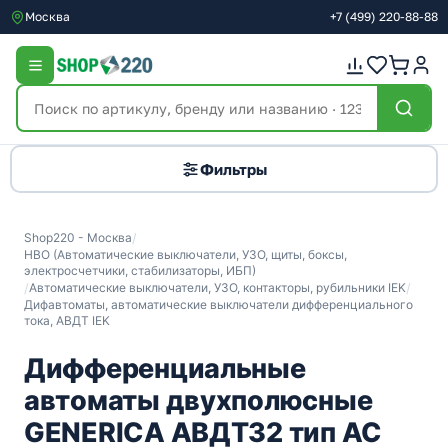
Москва
+7
(499)
220-88-88
Фильтры
Shop220 - Москва
/
НВО (Автоматические выключатели, УЗО, щиты, боксы,
электросчетчики, стабилизаторы, ИБП)
/
Автоматические выключатели, УЗО, контакторы, рубильники IEK
/
Дифавтоматы, автоматические выключатели дифференциального
тока, АВДТ IEK
Дифференциальные
автоматы двухполюсные
GENERICA АВДТ32 тип АС