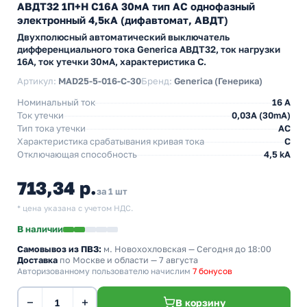
АВДТ32 1П+Н C16А 30мА тип АС однофазный
электронный 4,5кА (дифавтомат, АВДТ)
Двухполюсный автоматический выключатель
дифференциального тока Generica АВДТ32, ток нагрузки
16А, ток утечки 30мА, характеристика С.
Артикул:
MAD25-5-016-C-30
Бренд:
Generica (Генерика)
Номинальный ток
16 А
Ток утечки
0,03A (30mA)
Тип тока утечки
AC
Характеристика срабатывания кривая тока
C
Отключающая способность
4,5 kA
713,34 р.
за 1 шт
* цена указана с учетом НДС.
В наличии
Самовывоз из ПВЗ:
м. Новохохловская
— Сегодня до 18:00
Доставка
по Москве и области — 7 августа
Авторизованному пользователю начислим
7 бонусов
−
+
В корзину