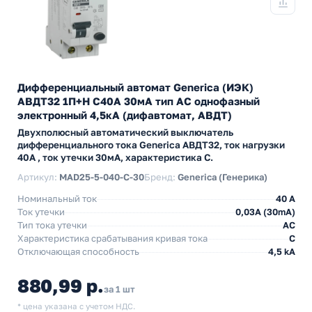
Дифференциальный автомат Generica (ИЭК)
АВДТ32 1П+Н C40А 30мА тип АС однофазный
электронный 4,5кА (дифавтомат, АВДТ)
Двухполюсный автоматический выключатель
дифференциального тока Generica АВДТ32, ток нагрузки
40А , ток утечки 30мА, характеристика С.
Артикул:
MAD25-5-040-C-30
Бренд:
Generica (Генерика)
Номинальный ток
40 А
Ток утечки
0,03A (30mA)
Тип тока утечки
AC
Характеристика срабатывания кривая тока
C
Отключающая способность
4,5 kA
880,99 р.
за 1 шт
* цена указана с учетом НДС.