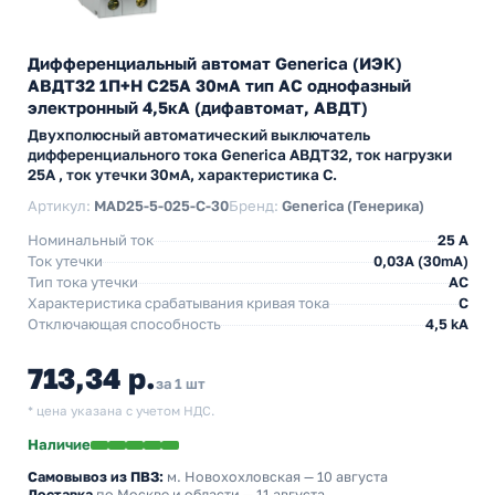
Дифференциальный автомат Generica (ИЭК)
АВДТ32 1П+Н C25А 30мА тип АС однофазный
электронный 4,5кА (дифавтомат, АВДТ)
Двухполюсный автоматический выключатель
дифференциального тока Generica АВДТ32, ток нагрузки
25А , ток утечки 30мА, характеристика С.
Артикул:
MAD25-5-025-C-30
Бренд:
Generica (Генерика)
Номинальный ток
25 А
Ток утечки
0,03A (30mA)
Тип тока утечки
AC
Характеристика срабатывания кривая тока
C
Отключающая способность
4,5 kA
713,34 р.
за 1 шт
* цена указана с учетом НДС.
Наличие
Самовывоз из ПВЗ:
м. Новохохловская
— 10 августа
Доставка
по Москве и области — 11 августа