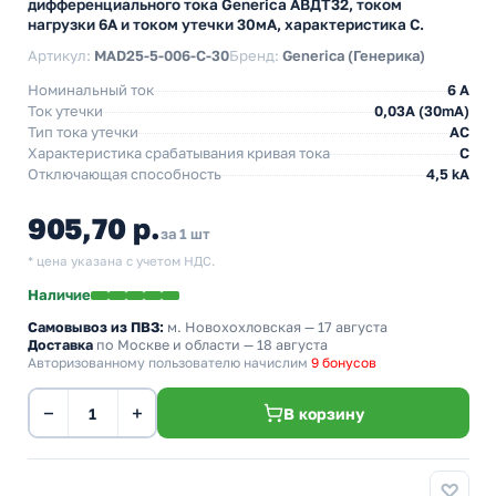
дифференциального тока Generica АВДТ32, током
нагрузки 6А и током утечки 30мА, характеристика С.
Артикул:
MAD25-5-006-C-30
Бренд:
Generica (Генерика)
Номинальный ток
6 А
Ток утечки
0,03A (30mA)
Тип тока утечки
AC
Характеристика срабатывания кривая тока
C
Отключающая способность
4,5 kA
905,70 р.
за 1 шт
* цена указана с учетом НДС.
Наличие
Самовывоз из ПВЗ:
м. Новохохловская
— 17 августа
Доставка
по Москве и области — 18 августа
Авторизованному пользователю начислим
9 бонусов
−
+
В корзину