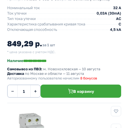
Номинальный ток
32 А
Ток утечки
0,03A (30mA)
Тип тока утечки
AC
Характеристика срабатывания кривая тока
C
Отключающая способность
4,5 kA
849,29 р.
за 1 шт
* цена указана с учетом НДС.
Наличие
Самовывоз из ПВЗ:
м. Новохохловская
— 10 августа
Доставка
по Москве и области — 11 августа
Авторизованному пользователю начислим
8 бонусов
−
+
В корзину