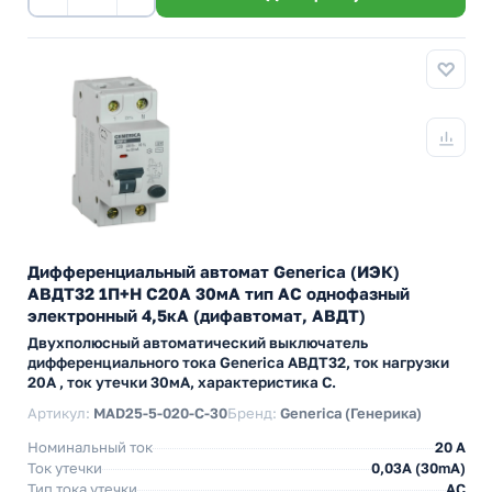
Дифференциальный автомат Generica (ИЭК)
АВДТ32 1П+Н C20А 30мА тип АС однофазный
электронный 4,5кА (дифавтомат, АВДТ)
Двухполюсный автоматический выключатель
дифференциального тока Generica АВДТ32, ток нагрузки
20А , ток утечки 30мА, характеристика С.
Артикул:
MAD25-5-020-C-30
Бренд:
Generica (Генерика)
Номинальный ток
20 А
Ток утечки
0,03A (30mA)
Тип тока утечки
AC