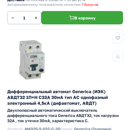
Авторизованному пользователю начислим
7 бонусов
−
+
В корзину
Дифференциальный автомат Generica (ИЭК)
АВДТ32 1П+Н C32А 30мА тип АС однофазный
электронный 4,5кА (дифавтомат, АВДТ)
Двухполюсный автоматический выключатель
дифференциального тока Generica АВДТ32, ток нагрузки
32А , ток утечки 30мА, характеристика С.
Артикул:
MAD25-5-032-C-30
Бренд:
Generica (Генерика)