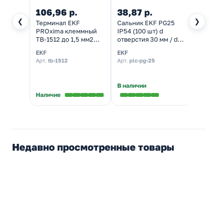
106,96 р.
38,87 р.
123,
❮
❯
Терминал EKF
Сальник EKF PG25
Кабел
PROxima клеммный
IP54 (100 шт) d
КВВГн
TB-1512 до 1,5 мм2
отверстия 30 мм / d
15A 12 клеммных пар
провода 16-21 мм
EKF
EKF
Кабел
Арт.
tb-1512
Арт.
plc-pg-25
Арт.
КВ
В наличии
В нал
Наличие
Недавно просмотренные товары