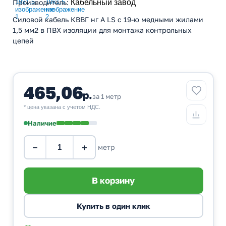
Производитель
:
Кабельный завод
Силовой кабель КВВГ нг А LS с 19-ю медными жилами
1,5 мм2 в ПВХ изоляции для монтажа контрольных
цепей
465,06
р.
за 1 метр
* цена указана с учетом НДС.
Наличие
−
+
метр