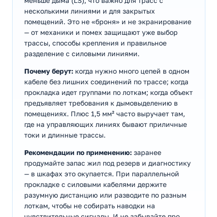
меньше дыма (LS), что важно для трасс с
несколькими линиями и для закрытых
помещений. Это не «броня» и не экранирование
— от механики и помех защищают уже выбор
трассы, способы крепления и правильное
разделение с силовыми линиями.
Почему берут:
когда нужно много цепей в одном
кабеле без лишних соединений по трассе; когда
прокладка идет группами по лоткам; когда объект
предъявляет требования к дымовыделению в
помещениях. Плюс 1,5 мм² часто выручает там,
где на управляющих линиях бывают приличные
токи и длинные трассы.
Рекомендации по применению:
заранее
продумайте запас жил под резерв и диагностику
— в шкафах это окупается. При параллельной
прокладке с силовыми кабелями держите
разумную дистанцию или разводите по разным
лоткам, чтобы не собирать наводки на
чувствительные сигналы. И не забывайте про