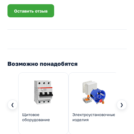
Оставить отзыв
Возможно понадобятся
❮
❯
Щитовое
Электроустановочные
Инстр
оборудование
изделия
монт