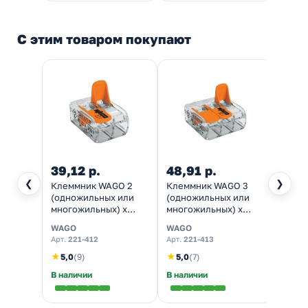
С этим товаром покупают
39,12 р.
48,91 р.
256,
❮
❯
Клеммник WAGO 2
Клеммник WAGO 3
Клемм
(одножильных или
(одножильных или
8х1.5
многожильных) х
многожильных) х
унив
0,08-4 мм 32A Cu [уп.
0,08-4 мм 32A Cu [уп.
WAGO
WAGO
Legra
100шт]
50шт]
Арт.
221-412
Арт.
221-413
Арт.
0
★
★
5,0
(9)
5,0
(7)
В наличии
В наличии
В нал