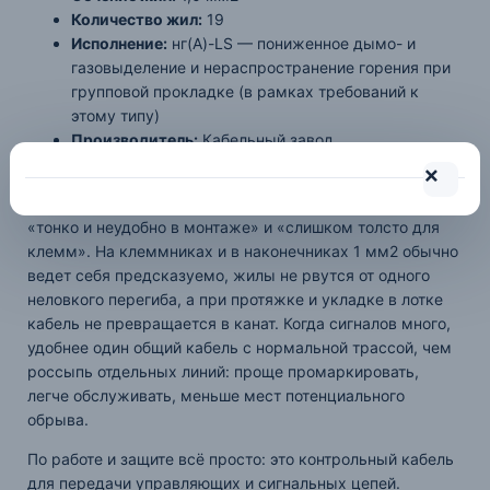
Количество жил:
19
Исполнение:
нг(А)-LS — пониженное дымо- и
газовыделение и нераспространение горения при
групповой прокладке (в рамках требований к
этому типу)
Производитель:
Кабельный завод
Артикул:
КВВГнг-LS 19х1,0
Из практики: 19х1 мм2 — хороший компромисс между
«тонко и неудобно в монтаже» и «слишком толсто для
клемм». На клеммниках и в наконечниках 1 мм2 обычно
ведет себя предсказуемо, жилы не рвутся от одного
неловкого перегиба, а при протяжке и укладке в лотке
кабель не превращается в канат. Когда сигналов много,
удобнее один общий кабель с нормальной трассой, чем
россыпь отдельных линий: проще промаркировать,
легче обслуживать, меньше мест потенциального
обрыва.
По работе и защите всё просто: это контрольный кабель
для передачи управляющих и сигнальных цепей.