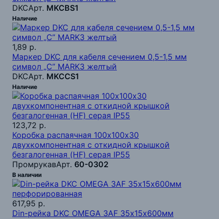
DKC
Арт.
MKCBS1
Наличие
1,89 р.
Маркер DKC для кабеля сечением 0,5-1,5 мм
символ „C” MARK3 желтый
DKC
Арт.
MKCCS1
Наличие
123,72 р.
Коробка распаячная 100х100х30
двухкомпонентная с откидной крышкой
безгалогенная (HF) серая IP55
Промрукав
Арт.
60-0302
В наличии
617,95 р.
Din-рейка DKC OMEGA 3AF 35х15х600мм