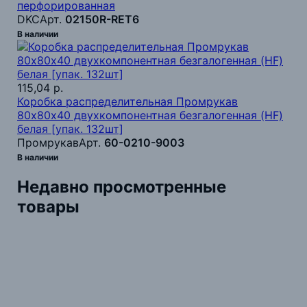
перфорированная
DKC
Арт.
02150R-RET6
В наличии
115,04 р.
Коробка распределительная Промрукав
80х80х40 двухкомпонентная безгалогенная (HF)
белая [упак. 132шт]
Промрукав
Арт.
60-0210-9003
В наличии
Недавно просмотренные
товары