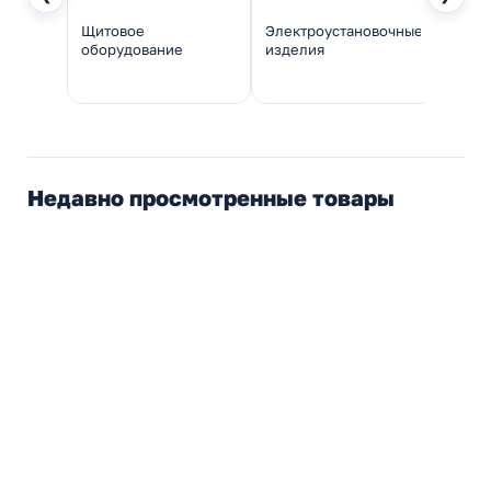
Щитовое
Электроустановочные
Инстр
оборудование
изделия
монт
Недавно просмотренные товары