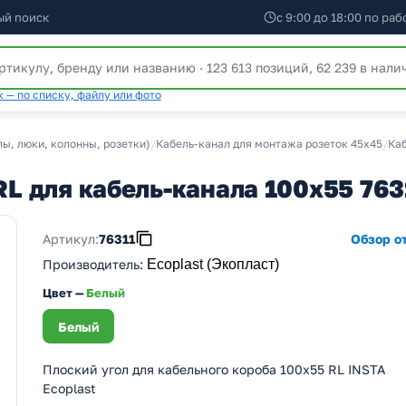
ый поиск
с 9:00 до 18:00 по ра
 — по списку, файлу или фото
ы, люки, колонны, розетки)
/
Кабель-канал для монтажа розеток 45х45
/
Каб
RL для кабель-канала 100х55 763
Артикул:
76311
Обзор от
Производитель
:
Ecoplast (Экопласт)
Цвет —
Белый
Белый
Плоский угол для кабельного короба 100х55 RL INSTA
Ecoplast