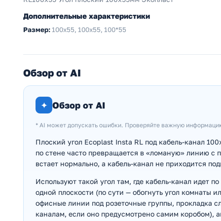
Дополнительные характеристики
Размер:
100х55, 100x55, 100*55
Обзор от AI
✦
Обзор от AI
* AI может допускать ошибки. Проверяйте важную информаци
Плоский угол Ecoplast Insta RL под кабель-канал 100
по стене часто превращается в «ломаную» линию с 
встает нормально, а кабель-канал не приходится под
Используют такой угол там, где кабель-канал идет 
одной плоскости (по сути — обогнуть угол комнаты и
офисные линии под розеточные группы, прокладка с
каналам, если оно предусмотрено самим коробом), а