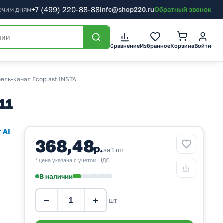
+7
(499)
220-88-88
бочим дням
info@shop220.ru
Обратный звонок
Корзина
Сравнение
Избранное
Войти
ель-канал Ecoplast INSTA
11
 AI
368,48
р.
за 1 шт
* цена указана с учетом НДС.
В наличии
−
+
шт