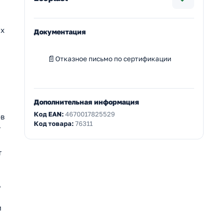
ях
Документация
Отказное письмо по сертификации
Дополнительная информация
Код EAN:
4670017825529
ов
Код товара:
76311
т
т
д
м