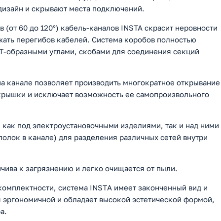
дизайн и скрывают места подключений.
(от 60 до 120°) кабель-каналов INSTA скрасит неровности
жать перегибов кабелей. Система коробов полностью
Т-образными углами, скобами для соединения секций
а канале позволяет производить многократное открывание
крышки и исключает возможность ее самопроизвольного
я как под электроустановочными изделиями, так и над ними
полок в канале) для разделения различных сетей внутри
чива к загрязнению и легко очищается от пыли.
комплектности, система INSTА имеет законченный вид и
я эргономичной и обладает высокой эстетической формой,
а.