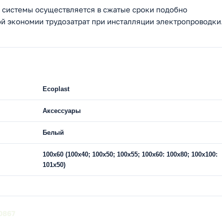
 системы осуществляется в сжатые сроки подобно
ной экономии трудозатрат при инсталляции электропроводки
Ecoplast
Аксессуары
Белый
100х60 (100х40; 100х50; 100х55; 100х60: 100х80; 100х100:
101х50)
0867