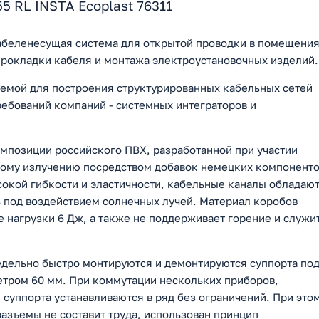
5 RL INSTA Ecoplast 76311
кабеленесущая система для открытой проводки в помещени
прокладки кабеля и монтажа электроустановочных изделий.
темой для построения структурированных кабельных сетей
ребований компаний - системных интеграторов и
омпозиции российского ПВХ, разработанной при участии
вому излучению посредством добавок немецких компонент
сокой гибкости и эластичности, кабельные каналы обладаю
ь под воздействием солнечных лучей. Материал коробов
 нагрузки 6 Дж, а также не поддерживает горение и служи
редельно быстро монтируются и демонтируются суппорта по
етром 60 мм. При коммутации нескольких приборов,
, суппорта устанавливаются в ряд без ограничений. При это
азъемы не составит труда, использован принцип