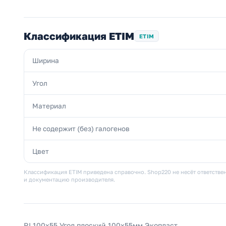
Классификация ETIM
ETIM
Ширина
Угол
Материал
Не содержит (без) галогенов
Цвет
Классификация ETIM приведена справочно. Shop220 не несёт ответствен
и документацию производителя.
RL100х55 Угол плоский 100х55мм Экопласт