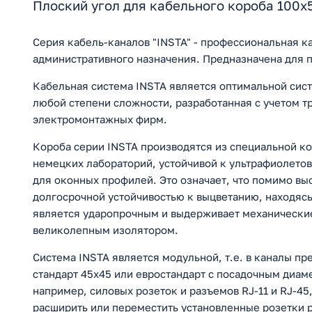
Плоский угол для кабельного короба 100х5
Серия кабель-каналов "INSTA" - профессиональная 
административного назначения. Предназначена для 
Кабельная система INSTA является оптимальной сис
любой степени сложности, разработанная с учетом т
электромонтажных фирм.
Короба серии INSTA производятся из специальной к
немецких лабораторий, устойчивой к ультрафиолето
для оконных профилей. Это означает, что помимо вы
долгосрочной устойчивостью к выцветанию, находяс
является ударопрочным и выдерживает механические
великолепным изолятором.
Система INSТА является модульной, т.е. в каналы п
стандарт 45x45 или евростандарт с посадочным диам
например, силовых розеток и разъемов RJ-11 и RJ-45
расширить или переместить установленные розетки р