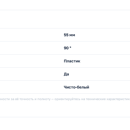
55 мм
90 °
Пластик
Да
Чисто-белый
ности за её точность и полноту — ориентируйтесь на технические характеристи