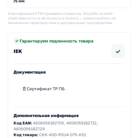
75 мм
Классификация ETIM приведена справочно. Shop220 не несёт
ответственности за её точность и полноту — ориентируйтесь на
технические характеристики и документацию производителя.
Гарантируем подлинность товара
✓
IEK
Документация
Сертификат ТР ПБ
Дополнительная информация
Код EAN:
4606056182705, 4606056182712,
4606056182729
Код товара:
CKK-40D-RSU4-075-K01