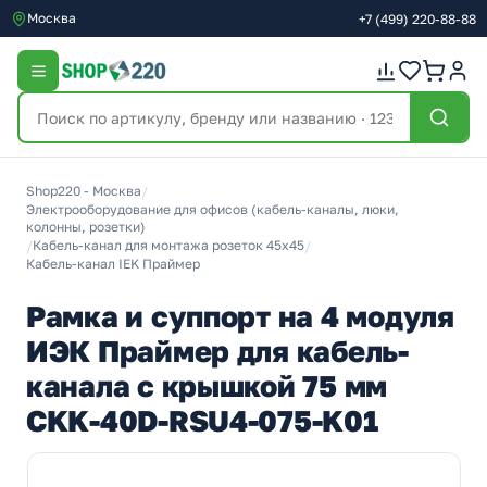
Москва
+7
(499)
220-88-88
Shop220 - Москва
/
Электрооборудование для офисов (кабель-каналы, люки,
колонны, розетки)
/
Кабель-канал для монтажа розеток 45х45
/
Кабель-канал IEK Праймер
Рамка и суппорт на 4 модуля
ИЭК Праймер для кабель-
канала с крышкой 75 мм
CKK-40D-RSU4-075-K01