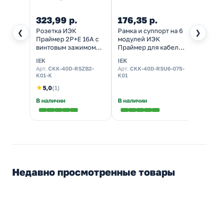
323,99 р.
176,35 р.
33,1
Розетка ИЭК
Рамка и суппорт на 6
Соеди
❮
❯
Праймер 2P+E 16А с
модулей ИЭК
лице
винтовым зажимом
Праймер для кабель-
Прай
шторки 2 модуля
канала с крышкой 75
75 мм
IEK
IEK
IEK
белый
мм
Арт.
CKK-40D-RSZB2-
Арт.
CKK-40D-RSU6-075-
Арт.
C
K01-K
K01
★
5,0
(1)
В наличии
В наличии
Налич
Недавно просмотренные товары