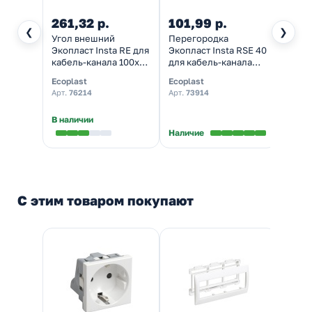
261,32 р.
101,99 р.
524,
❮
❯
Угол внешний
Перегородка
Угол 
Экопласт Insta RE для
Экопласт Insta RSE 40
liner
кабель-канала 100х40
для кабель-канала
кабел
изменяемый
высотой 40 мм [уп.
Ecoplast
Ecoplast
DKC
144м]
Арт.
76214
Арт.
73914
Арт.
01
В наличии
Наличие
Налич
С этим товаром покупают