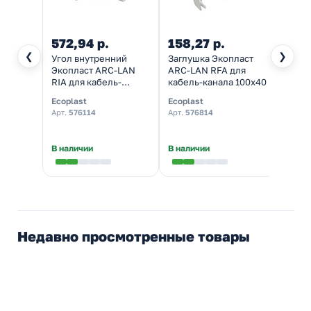
572,94 р.
158,27 р.
1,90
❮
❯
Угол внутренний
Заглушка Экопласт
Нако
Экопласт ARC-LAN
ARC-LAN RFA для
НШВИ
RIA для кабель-
кабель-канала 100х40
штыр
канала 100х40
втуло
Ecoplast
Ecoplast
КВТ
изменяемый
изол
Арт.
576114
Арт.
576814
Арт.
7
66969
★
5,0
В наличии
В наличии
В нал
Недавно просмотренные товары