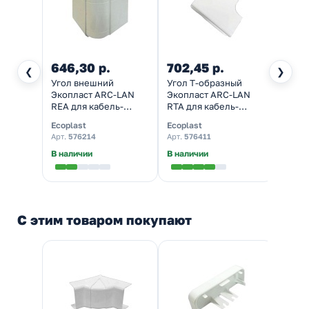
646,30 р.
702,45 р.
621,
❮
❯
Угол внешний
Угол Т-образный
Угол 
Экопласт ARC-LAN
Экопласт ARC-LAN
Экопл
REA для кабель-
RTA для кабель-
RIA д
канала 100х40
канала 100х55 с
канал
Ecoplast
Ecoplast
Ecopl
изменяемый
задней стенкой и
изме
Арт.
576214
Арт.
576411
Арт.
57
разделителями
В наличии
В наличии
В нал
С этим товаром покупают