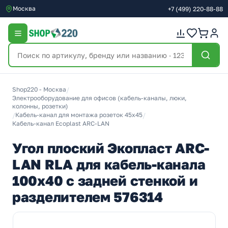
Москва
+7
(499)
220-88-88
Shop220 - Москва
/
Электрооборудование для офисов (кабель-каналы, люки,
колонны, розетки)
/
Кабель-канал для монтажа розеток 45х45
/
Кабель-канал Ecoplast ARC-LAN
Угол плоский Экопласт ARC-
LAN RLA для кабель-канала
100х40 с задней стенкой и
разделителем 576314