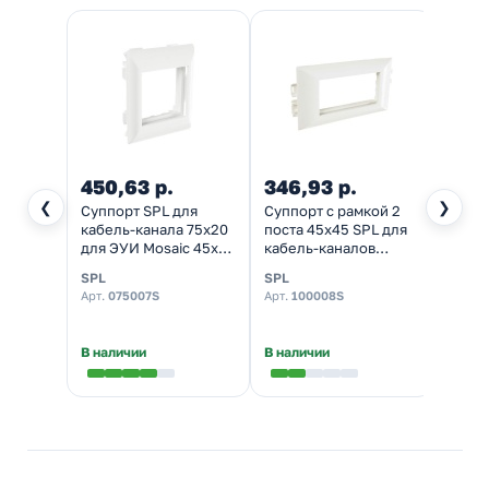
450,63 р.
346,93 р.
144,
❮
❯
Суппорт SPL для
Суппорт с рамкой 2
Заглу
кабель-канала 75х20
поста 45х45 SPL для
Metra
для ЭУИ Mosaic 45х45
кабель-каналов
канал
1 пост 2 модуля
85/100/135х50
SPL
SPL
Legra
(030378)
(аналог 638003)
Арт.
075007S
Арт.
100008S
Арт.
6
★
5,0
В наличии
В наличии
В нал