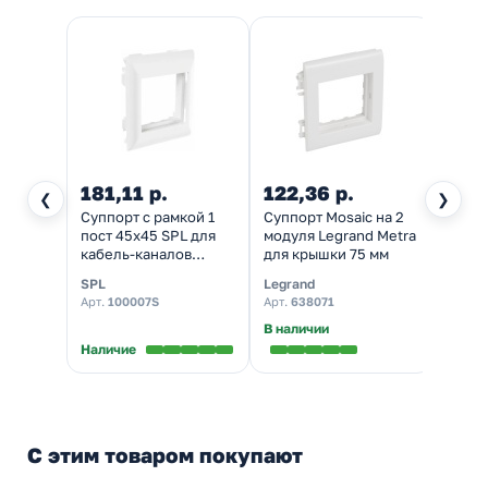
181,11 р.
122,36 р.
311,
❮
❯
Суппорт с рамкой 1
Суппорт Mosaic на 2
Суппо
пост 45х45 SPL для
модуля Legrand Metra
модул
кабель-каналов
для крышки 75 мм
Metra
85/100/135х50
мм
SPL
Legrand
Legra
(аналог 638002)
Арт.
100007S
Арт.
638071
Арт.
6
В наличии
В нал
Наличие
С этим товаром покупают