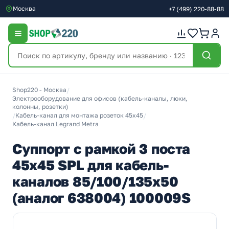
Москва
+7
(499)
220-88-88
Shop220 - Москва
/
Электрооборудование для офисов (кабель-каналы, люки,
колонны, розетки)
/
Кабель-канал для монтажа розеток 45х45
/
Кабель-канал Legrand Metra
Суппорт с рамкой 3 поста
45х45 SPL для кабель-
каналов 85/100/135х50
(аналог 638004) 100009S