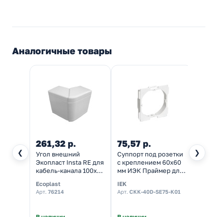
Аналогичные товары
261,32 р.
75,57 р.
101,
❮
❯
Угол внешний
Суппорт под розетки
Пере
Экопласт Insta RE для
с креплением 60х60
Экопл
кабель-канала 100х40
мм ИЭК Праймер для
для к
изменяемый
кабель-канала с
высот
Ecoplast
IEK
Ecopl
крышкой 75 мм
144м]
Арт.
76214
Арт.
CKK-40D-SE75-K01
Арт.
7
В наличии
В наличии