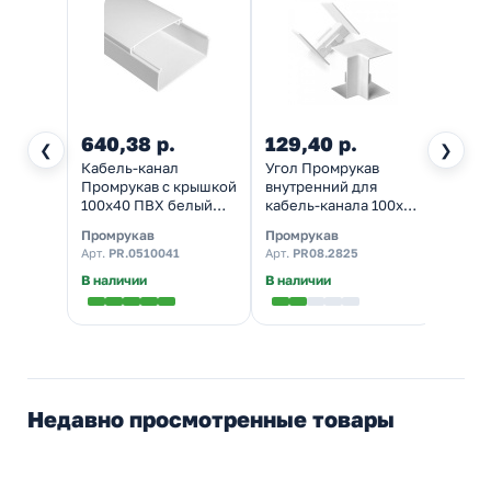
640,38 р.
129,40 р.
99,2
❮
❯
Кабель-канал
Угол Промрукав
Заглу
Промрукав с крышкой
внутренний для
для к
100х40 ПВХ белый
кабель-канала 100х40
100х4
2м/шт [уп.24м]
белый [2 шт/комп]
комп]
Промрукав
Промрукав
Промр
(кабельный короб)
Арт.
PR.0510041
Арт.
PR08.2825
Арт.
P
В наличии
В наличии
Налич
Недавно просмотренные товары