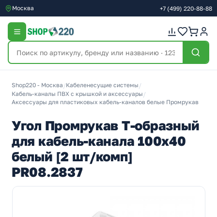
Москва
+7
(499)
220-88-88
Shop220 - Москва
/
Кабеленесущие системы
/
Кабель-каналы ПВХ с крышкой и аксессуары
/
Аксессуары для пластиковых кабель-каналов белые Промрукав
Угол Промрукав Т-образный
для кабель-канала 100х40
белый [2 шт/комп]
PR08.2837