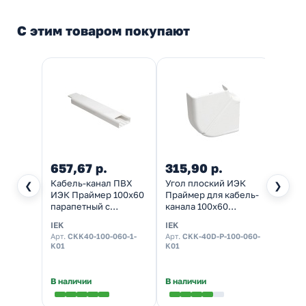
С этим товаром покупают
657,67 р.
315,90 р.
129,
Кабель-канал ПВХ
Угол плоский ИЭК
Заглу
❮
❯
ИЭК Праймер 100х60
Праймер для кабель-
Прайм
парапетный с
канала 100х60
канал
крышкой 75 мм
изменяемый
IEK
IEK
IEK
(кабельный короб)
Арт.
CKK40-100-060-1-
Арт.
CKK-40D-P-100-060-
Арт.
CK
K01
K01
K01
В наличии
В наличии
В нал