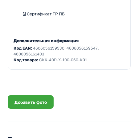
Сертификат ТР ПБ
Дополнительная информация
Код EAN:
4606056159530, 4606056159547,
4606056161403
Код товара:
CKK-40D-X-100-060-K01
Добавить фото