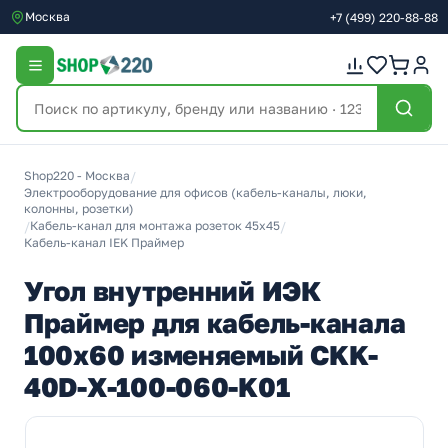
Москва
+7
(499)
220-88-88
Shop220 - Москва
/
Электрооборудование для офисов (кабель-каналы, люки,
колонны, розетки)
/
Кабель-канал для монтажа розеток 45х45
/
Кабель-канал IEK Праймер
Угол внутренний ИЭК
Праймер для кабель-канала
100х60 изменяемый CKK-
40D-X-100-060-K01