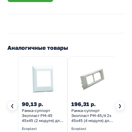
Аналогичные товары
90,13 р.
196,31 р.
414,
❮
❯
Рамка-суппорт
Рамка-суппорт
Короб
Экопласт PM-45
Экопласт PM-45/4 2х
SM45/
45х45 (2 модуля) для
45х45 (4 модуля) для
прово
кабель-каналов
кабель-каналов
45х45
Ecoplast
Ecoplast
Ecopl
INSTA
INSTA