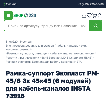
Москва
+7
(499)
220-88-88
Shop220 - Москва
/
Электрооборудование для офисов (кабель-каналы, люки,
колонны, розетки)
/
Розетки, суппорта, рамки для кабель-каналов, люков, колонн
/
Розетки и выключатели 45х45 Ecoplast LK45 (Экопласт ЛК45)
/
Рамки и суппорты Ecoplast для кабель-каналов INSTA
Рамка-суппорт Экопласт PM-
45/6 3х 45х45 (6 модулей)
для кабель-каналов INSTA
73916