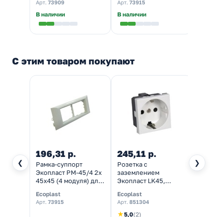
Арт.
73909
Арт.
73915
Арт.
7
В наличии
В наличии
Налич
С этим товаром покупают
196,31 р.
245,11 р.
551,
❮
❯
Рамка-суппорт
Розетка с
Кабел
Экопласт PM-45/4 2х
заземлением
крышк
45х45 (4 модуля) для
Экопласт LK45,
Insta
кабель-каналов
глянцевая белая
80 мм
Ecoplast
Ecoplast
Ecopl
INSTA
(кабе
Арт.
73915
Арт.
851304
Арт.
7
★
5,0
(2)