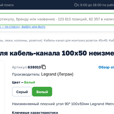
ый поиск
с 9:00 до 18:00 по ра
 — по списку, файлу или фото
ы, люки, колонны, розетки)
/
Кабель-канал для монтажа розеток 45х45
/
Каб
для кабель-канала 100х50 неизм
Артикул:
638013
Обзор от
Производитель
:
Legrand (Легран)
Цвет —
Белый
Серый
Белый
Неизменяемый плоский угол 90° 100х50мм Legrand Metr
Ключевые характеристики