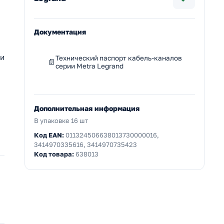
Документация
 и
Технический паспорт кабель-каналов
серии Metra Legrand
Дополнительная информация
В упаковке 16 шт
Код EAN:
011324506638013730000016,
3414970335616, 3414970735423
Код товара:
638013