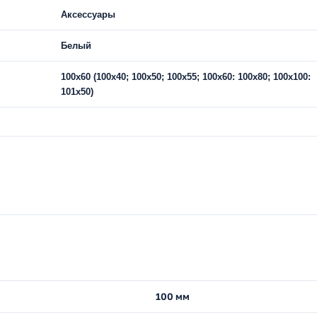
Аксессуары
Белый
100х60 (100х40; 100х50; 100х55; 100х60: 100х80; 100х100:
101х50)
100 мм