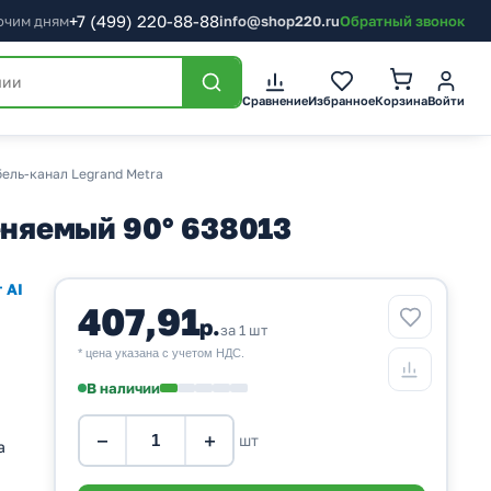
+7
(499)
220-88-88
бочим дням
info@shop220.ru
Обратный звонок
Корзина
Сравнение
Избранное
Войти
ель-канал Legrand Metra
еняемый 90° 638013
 AI
407,91
р.
за 1 шт
* цена указана с учетом НДС.
В наличии
−
+
шт
a