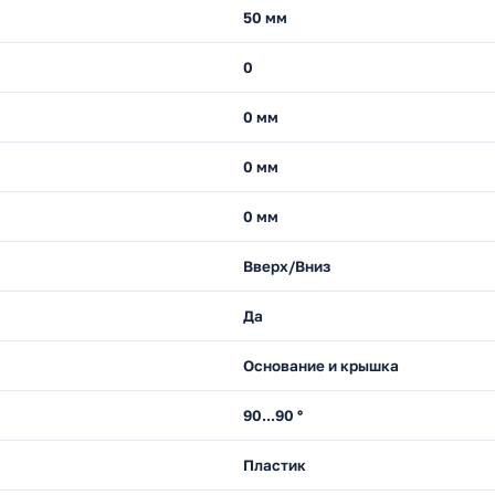
50 мм
0
0 мм
0 мм
0 мм
Вверх/Вниз
Да
Основание и крышка
90...90 °
Пластик