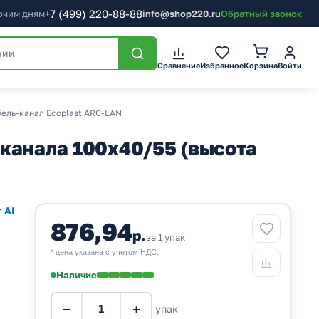
+7
(499)
220-88-88
бочим дням
info@shop220.ru
Обратный звонок
Корзина
Сравнение
Избранное
Войти
ель-канал Ecoplast ARC-LAN
канала 100х40/55 (высота
 AI
876,94
р.
за 1 упак
* цена указана с учетом НДС.
Наличие
−
+
упак