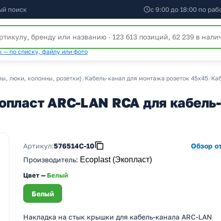
ый поиск
с 9:00 до 18:00 по ра
 — по списку, файлу или фото
ы, люки, колонны, розетки)
/
Кабель-канал для монтажа розеток 45х45
/
Каб
опласт ARC-LAN RCA для кабель-
Артикул:
576514C-10
Обзор от
Производитель
:
Ecoplast (Экопласт)
Цвет —
Белый
Белый
Накладка на стык крышки для кабель-канала ARC-LAN