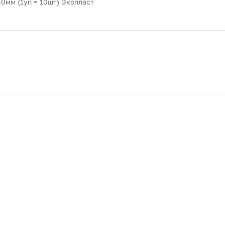
мм (1уп = 10шт) Экопласт