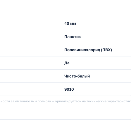
40 мм
Пластик
Поливинилхлорид (ПВХ)
Да
Чисто-белый
9010
ности за её точность и полноту — ориентируйтесь на технические характеристи