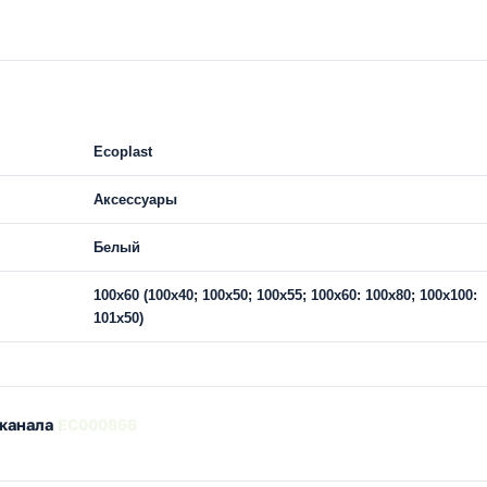
Ecoplast
Аксессуары
Белый
100х60 (100х40; 100х50; 100х55; 100х60: 100х80; 100х100:
101х50)
-канала
EC000866