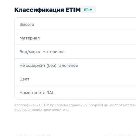
Классификация ETIM
ETIM
Высота
Материал
Вид/марка материала
Не содержит (без) галогенов
Цвет
Номер цвета RAL
Классификация ETIM приведена справочно. Shop220 не несёт ответствен
и документацию производителя.