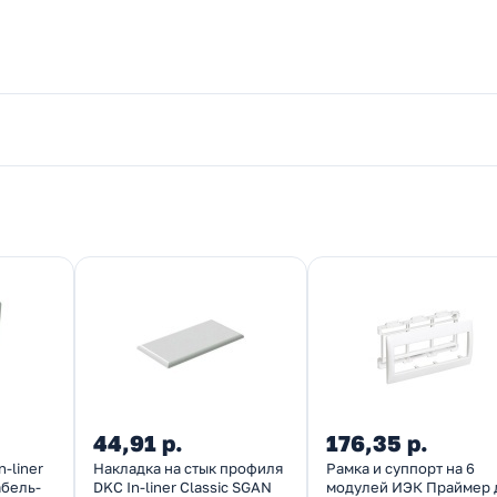
44,91 р.
176,35 р.
-liner
Накладка на стык профиля
Рамка и суппорт на 6
абель-
DKC In-liner Classic SGAN
модулей ИЭК Праймер 