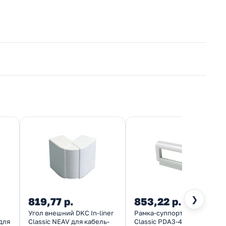
❯
819,77 р.
853,22 р.
Угол внешний DKC In-liner
Рамка-суппорт DKC In-liner
для
Classic NEAV для кабель-
Classic PDA3-45N для