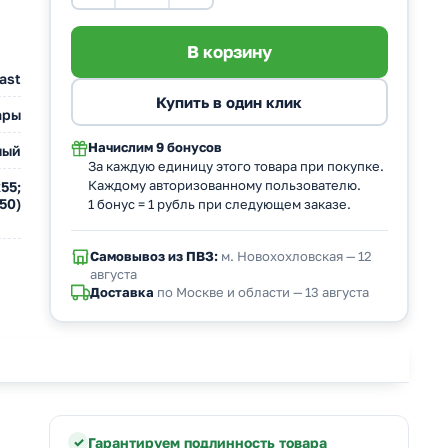
ast
ары
Начислим
9 бонусов
лый
За каждую единицу этого товара при покупке.
Каждому авторизованному пользователю.
55;
50)
1 бонус = 1 рубль при следующем заказе.
Самовывоз из ПВЗ:
м. Новохохловская — 12
августа
Доставка
по Москве и области — 13 августа
Гарантируем подлинность товара