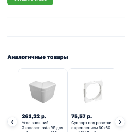
Аналогичные товары
261,32 р.
75,57 р.
101,
❮
❯
Угол внешний
Суппорт под розетки
Пере
Экопласт Insta RE для
с креплением 60х60
Экопл