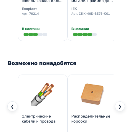
кабель-канала 100х40
мм ИЭК Праймер для
для к
изменяемый
кабель-канала с
высот
Ecoplast
IEK
Ecopl
крышкой 75 мм
144м]
Арт.
76214
Арт.
CKK-40D-SE75-K01
Арт.
7
В наличии
В наличии
Налич
Возможно понадобятся
❮
❯
Электрические
Распределительные
Кабел
кабели и провода
коробки
крыш