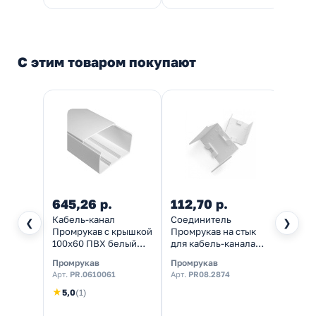
С этим товаром покупают
645,26 р.
112,70 р.
153,
Кабель-канал
Соединитель
Заглу
❮
❯
Промрукав с крышкой
Промрукав на стык
для к
100х60 ПВХ белый
для кабель-канала
100х6
2м/шт [уп.16м]
100х60 белый [2 шт/
комп]
Промрукав
Промрукав
Промр
(кабельный короб)
комп]
Арт.
PR.0610061
Арт.
PR08.2874
Арт.
P
★
5,0
(1)