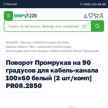
Москва
+7
(499)
220-88-88
Shop220 - Москва
/
Кабеленесущие системы
/
Кабель-каналы ПВХ с крышкой и аксессуары
/
Аксессуары для пластиковых кабель-каналов белые Промрукав
Поворот Промрукав на 90
градусов для кабель-канала
100х60 белый [2 шт/комп]
PR08.2850