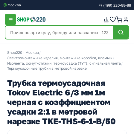
Москва
+7
(499)
220-88-88
Shop220 - Москва
/
Электромонтажные изделия, монтажные коробки, клеммы
/
Изолента, хомут-стяжки, термоусадка (ТУТ), сигнальная лента
/
Термоусадочные трубки в метровой нарезке
Трубка термоусадочная
Tokov Electric 6/3 мм 1м
черная с коэффициентом
усадки 2:1 в метровой
нарезке TKE-THS-6-1-B/50