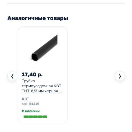
Аналогичные товары
17,40 р.
❮
❯
Трубка
термоусадочная КВТ
ТНТ-6/3 мм черная с
коэффициентом
КВТ
усадки 2:1 в метровой
Арт.
84319
нарезке
В наличии