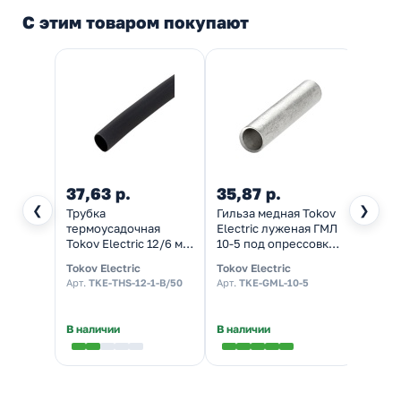
С этим товаром покупают
37,63 р.
35,87 р.
14,9
❮
❯
Трубка
Гильза медная Tokov
Трубк
термоусадочная
Electric луженая ГМЛ
термо
Tokov Electric 12/6 мм
10-5 под опрессовку
Tokov 
1м черная с
ГОСТ 23469.3-79
1м че
Tokov Electric
Tokov Electric
Tokov 
коэффициентом
коэф
Арт.
TKE-THS-12-1-B/50
Арт.
TKE-GML-10-5
Арт.
TK
усадки 2:1 в метровой
усадк
нарезке
нарез
В наличии
В наличии
В нал