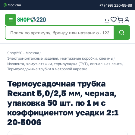
Москва
+7
(499)
220-88-88
Shop220 - Москва
/
Электромонтажные изделия, монтажные коробки, клеммы
/
Изолента, хомут-стяжки, термоусадка (ТУТ), сигнальная лента
/
Термоусадочные трубки в метровой нарезке
Термоусадочная трубка
Rexant 5,0/2,5 мм, черная,
упаковка 50 шт. по 1 м с
коэффициентом усадки 2:1
20-5006