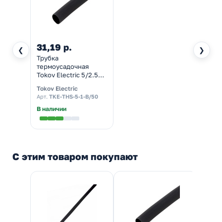
31,19 р.
❮
❯
Трубка
термоусадочная
Tokov Electric 5/2.5мм
1м черная с
Tokov Electric
коэффициентом
Арт.
TKE-THS-5-1-B/50
усадки 2:1 в метровой
нарезке
В наличии
С этим товаром покупают