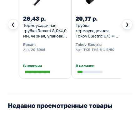
26,43 р.
20,77 р.
14,9
❮
❯
Термоусадочная
Трубка
Трубк
трубка Rexant 8,0/4,0
термоусадочная
термо
мм, черная, упаковка
Tokov Electric 6/3 мм
Tokov 
50 шт по 1 м
1м черная с
1м че
Rexant
Tokov Electric
Tokov 
коэффициент усадки
коэффициентом
коэф
Арт.
20-8006
Арт.
TKE-THS-6-1-B/50
Арт.
TK
2:1
усадки 2:1 в метровой
усадк
нарезке
нарез
В наличии
В наличии
В нал
Недавно просмотренные товары