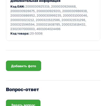
Дополнительная информация
Код EAN:
2000030925319, 2000030926668,
2000030926675, 2000030929201, 2000030986938,
2000030986952, 2000030999235, 2000031000046,
2000031023212, 2000321522586, 2000321531298,
2000321596594, 2000321608785, 2000321618432,
2302307000003, 4601004024496
Код товара:
20-5006
Добавить фото
Вопрос-ответ
Задать вопрос