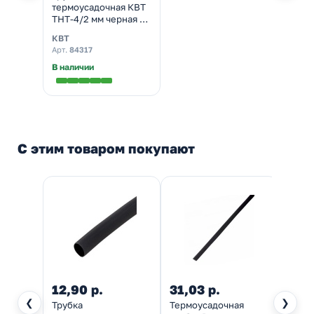
термоусадочная КВТ
ТНТ-4/2 мм черная с
коэффициентом
КВТ
усадки 2:1 в метровой
Арт.
84317
нарезке
В наличии
С этим товаром покупают
12,90 р.
31,03 р.
18,0
❮
❯
Трубка
Термоусадочная
Термо