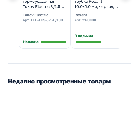
термоусадочная
трубка Rexant
трубк
Tokov Electric 3/1.5
10,0/5,0 мм, черная,
мм, ч
мм 1м коэффициент
упаковка 50 шт. по 1 м
50 шт.
Tokov Electric
Rexant
Rexan
усадки 2:1 в метровой
коэффициент усадки
коэф
Арт.
TKE-THS-3-1-B/100
Арт.
21-0008
Арт.
2
нарезке черная
2:1
усадк
В наличии
В нал
Наличие
Недавно просмотренные товары