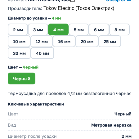
Производитель
:
Tokov Electric (Токов Электрик)
Диаметр до усадки —
4 мм
2 мм
3 мм
4 мм
5 мм
6 мм
8 мм
10 мм
12 мм
16 мм
20 мм
25 мм
30 мм
40 мм
Цвет —
Черный
Черный
Термоусадка для проводов 4/2 мм безгалогенная черная
Ключевые характеристики
Цвет
Черный
Вид
Метровая нарезка
Диаметр после усадки
2 мм