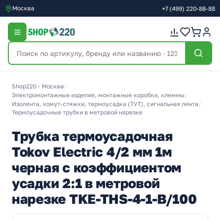
Москва
+7
(499)
220-88-88
Shop220 - Москва
/
Электромонтажные изделия, монтажные коробки, клеммы
/
Изолента, хомут-стяжки, термоусадка (ТУТ), сигнальная лента
/
Термоусадочные трубки в метровой нарезке
Трубка термоусадочная
Tokov Electric 4/2 мм 1м
черная с коэффициентом
усадки 2:1 в метровой
нарезке TKE-THS-4-1-B/100