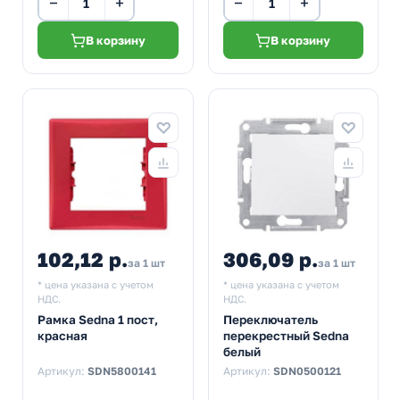
−
+
−
+
В корзину
В корзину
102,12 р.
306,09 р.
за 1 шт
за 1 шт
* цена указана с учетом
* цена указана с учетом
НДС.
НДС.
Рамка Sedna 1 пост,
Переключатель
красная
перекрестный Sedna
белый
Артикул:
SDN5800141
Артикул:
SDN0500121