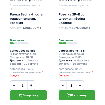
* цена указана с учетом
* цена указана с учетом
НДС.
НДС.
Рамка Sedna 4 поста
Розетка 2Р+Е со
горизонтальная,
шторками Sedna
красная
красная
Артикул:
SDN5800741
Артикул:
SDN3000341
В наличии
В наличии
Самовывоз из ПВЗ:
Самовывоз из ПВЗ:
м. Новохохловская
—
м. Новохохловская
—
Сегодня до 18:00
Сегодня до 18:00
Доставка
по Москве и
Доставка
по Москве и
области — 10 августа
области — 10 августа
Авторизованному
Авторизованному
пользователю начислим
3
пользователю начислим
10
бонуса
бонусов
−
+
−
+
В корзину
В корзину