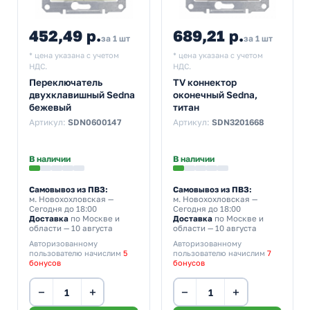
452,49 р.
689,21 р.
за 1 шт
за 1 шт
* цена указана с учетом
* цена указана с учетом
НДС.
НДС.
Переключатель
TV коннектор
двухклавишный Sedna
оконечный Sedna,
бежевый
титан
Артикул:
SDN0600147
Артикул:
SDN3201668
В наличии
В наличии
Самовывоз из ПВЗ:
Самовывоз из ПВЗ:
м. Новохохловская
—
м. Новохохловская
—
Сегодня до 18:00
Сегодня до 18:00
Доставка
по Москве и
Доставка
по Москве и
области — 10 августа
области — 10 августа
Авторизованному
Авторизованному
пользователю начислим
5
пользователю начислим
7
бонусов
бонусов
−
+
−
+