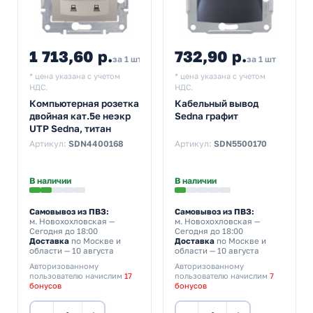
1 713,60 р.
732,90 р.
за 1 шт
за 1 шт
* цена указана с учетом
* цена указана с учетом
НДС.
НДС.
Компьютерная розетка
Кабельный вывод
двойная кат.5е неэкр
Sedna графит
UTP Sedna, титан
Артикул:
SDN4400168
Артикул:
SDN5500170
В наличии
В наличии
Самовывоз из ПВЗ:
Самовывоз из ПВЗ:
м. Новохохловская
—
м. Новохохловская
—
Сегодня до 18:00
Сегодня до 18:00
Доставка
по Москве и
Доставка
по Москве и
области — 10 августа
области — 10 августа
Авторизованному
Авторизованному
пользователю начислим
17
пользователю начислим
7
бонусов
бонусов