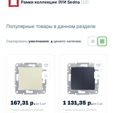
Рамки коллекции ЭУИ Sedna
(22)
Популярные товары в данном разделе
умолчанию ▲
цене
по наличию
Сортировать:
167,31 р.
1 131,35 р.
за 1 шт
за 1 шт
* цена указана с учетом
* цена указана с учетом