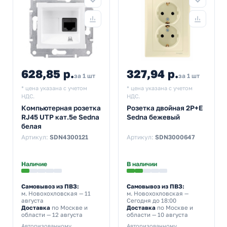
628,85 р.
327,94 р.
за 1 шт
за 1 шт
* цена указана с учетом
* цена указана с учетом
НДС.
НДС.
Компьютерная розетка
Розетка двойная 2Р+Е
RJ45 UTP кат.5е Sedna
Sedna бежевый
белая
Артикул:
SDN4300121
Артикул:
SDN3000647
Наличие
В наличии
Самовывоз из ПВЗ:
Самовывоз из ПВЗ:
м. Новохохловская
— 11
м. Новохохловская
—
августа
Сегодня до 18:00
Доставка
по Москве и
Доставка
по Москве и
области — 12 августа
области — 10 августа
Авторизованному
Авторизованному