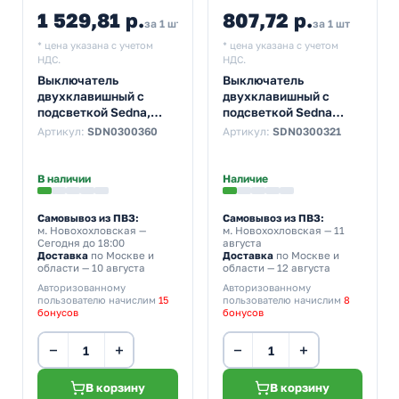
1 529,81 р.
807,72 р.
за 1 шт
за 1 шт
* цена указана с учетом
* цена указана с учетом
НДС.
НДС.
Выключатель
Выключатель
двухклавишный с
двухклавишный с
подсветкой Sedna,
подсветкой Sedna
алюминий
белый
Артикул:
SDN0300360
Артикул:
SDN0300321
В наличии
Наличие
Самовывоз из ПВЗ:
Самовывоз из ПВЗ:
м. Новохохловская
—
м. Новохохловская
— 11
Сегодня до 18:00
августа
Доставка
по Москве и
Доставка
по Москве и
области — 10 августа
области — 12 августа
Авторизованному
Авторизованному
пользователю начислим
15
пользователю начислим
8
бонусов
бонусов
−
+
−
+
В корзину
В корзину