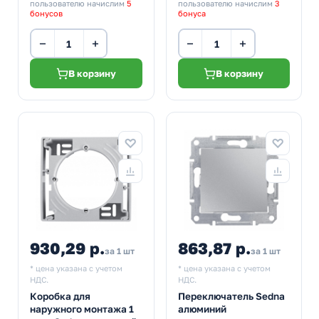
пользователю начислим
5
пользователю начислим
3
бонусов
бонуса
−
+
−
+
В корзину
В корзину
930,29 р.
863,87 р.
за 1 шт
за 1 шт
* цена указана с учетом
* цена указана с учетом
НДС.
НДС.
Коробка для
Переключатель Sedna
наружного монтажа 1
алюминий