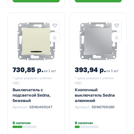
730,85 р.
393,94 р.
за 1 шт
за 1 шт
* цена указана с учетом
* цена указана с учетом
НДС.
НДС.
Выключатель с
Кнопочный
подсветкой Sedna,
выключатель Sedna
бежевый
алюминий
Артикул:
SDN1400147
Артикул:
SDN0700160
В наличии
В наличии