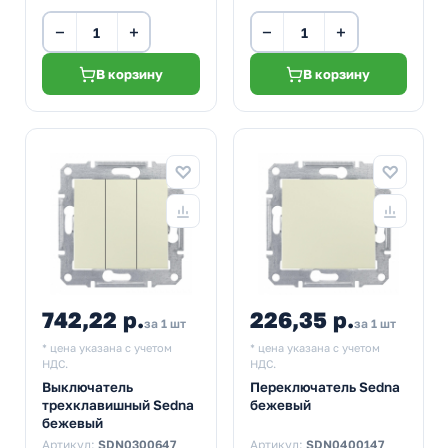
−
+
−
+
В корзину
В корзину
742,22 р.
226,35 р.
за 1 шт
за 1 шт
* цена указана с учетом
* цена указана с учетом
НДС.
НДС.
Выключатель
Переключатель Sedna
трехклавишный Sedna
бежевый
бежевый
Артикул:
SDN0300647
Артикул:
SDN0400147