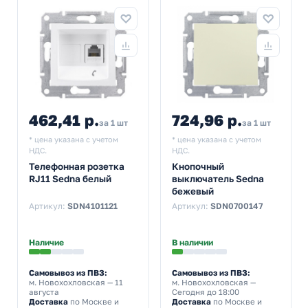
462,41 р.
724,96 р.
за 1 шт
за 1 шт
* цена указана с учетом
* цена указана с учетом
НДС.
НДС.
Телефонная розетка
Кнопочный
RJ11 Sedna белый
выключатель Sedna
бежевый
Артикул:
SDN4101121
Артикул:
SDN0700147
Наличие
В наличии
Самовывоз из ПВЗ:
Самовывоз из ПВЗ:
м. Новохохловская
— 11
м. Новохохловская
—
августа
Сегодня до 18:00
Доставка
по Москве и
Доставка
по Москве и