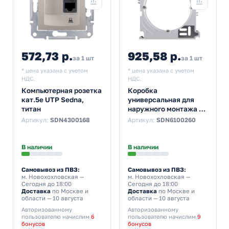
572,73 р.
925,58 р.
за 1 шт
за 1 шт
* цена указана с учетом
* цена указана с учетом
НДС.
НДС.
Компьютерная розетка
Коробка
кат.5е UTP Sedna,
универсальная для
титан
наружного монтажа 1
пост Sedna, алюминий
Артикул:
SDN4300168
Артикул:
SDN6100260
В наличии
В наличии
Самовывоз из ПВЗ:
Самовывоз из ПВЗ:
м. Новохохловская
—
м. Новохохловская
—
Сегодня до 18:00
Сегодня до 18:00
Доставка
по Москве и
Доставка
по Москве и
области — 10 августа
области — 10 августа
Авторизованному
Авторизованному
пользователю начислим
6
пользователю начислим
9
бонусов
бонусов