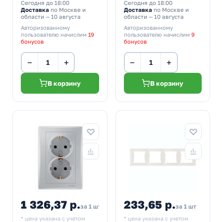
Сегодня до 18:00
Сегодня до 18:00
Доставка
по Москве и
Доставка
по Москве и
области — 10 августа
области — 10 августа
Авторизованному
Авторизованному
пользователю начислим
19
пользователю начислим
9
бонусов
бонусов
−
+
−
+
В корзину
В корзину
1 326,37 р.
233,65 р.
за 1 шт
за 1 шт
* цена указана с учетом
* цена указана с учетом