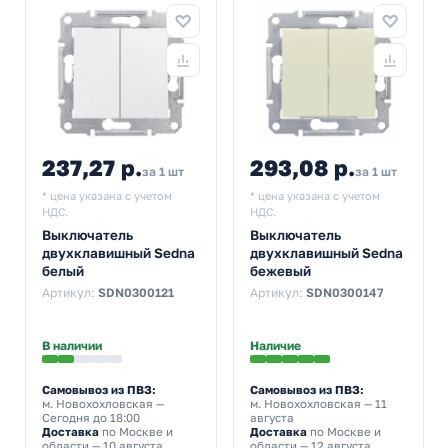
237,27 р.
293,08 р.
за 1 шт
за 1 шт
* цена указана с учетом
* цена указана с учетом
НДС.
НДС.
Выключатель
Выключатель
двухклавишный Sedna
двухклавишный Sedna
белый
бежевый
Артикул:
SDN0300121
Артикул:
SDN0300147
В наличии
Наличие
Самовывоз из ПВЗ:
Самовывоз из ПВЗ:
м. Новохохловская
—
м. Новохохловская
— 11
Сегодня до 18:00
августа
Доставка
по Москве и
Доставка
по Москве и
области — 10 августа
области — 12 августа