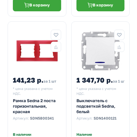
В корзину
В корзину
141,23 р.
1 347,70 р.
за 1 шт
за 1 шт
* цена указана с учетом
* цена указана с учетом
НДС.
НДС.
Рамка Sedna 2 поста
Выключатель с
горизонтальная,
подсветкой Sedna,
красная
белый
Артикул:
SDN5800341
Артикул:
SDN1400121
В наличии
Наличие