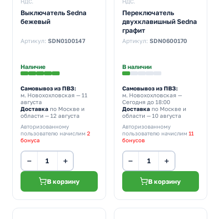
НДС.
НДС.
Выключатель Sedna
Переключатель
бежевый
двухклавишный Sedna
графит
Артикул:
SDN0100147
Артикул:
SDN0600170
Наличие
В наличии
Самовывоз из ПВЗ:
Самовывоз из ПВЗ:
м. Новохохловская
— 11
м. Новохохловская
—
августа
Сегодня до 18:00
Доставка
по Москве и
Доставка
по Москве и
области — 12 августа
области — 10 августа
Авторизованному
Авторизованному
пользователю начислим
2
пользователю начислим
11
бонуса
бонусов
−
+
−
+
В корзину
В корзину