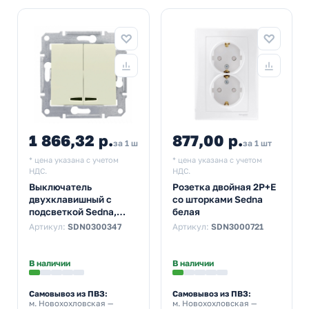
1 866,32 р.
877,00 р.
за 1 шт
за 1 шт
* цена указана с учетом
* цена указана с учетом
НДС.
НДС.
Выключатель
Розетка двойная 2Р+Е
двухклавишный с
со шторками Sedna
подсветкой Sedna,
белая
бежевый
Артикул:
SDN0300347
Артикул:
SDN3000721
В наличии
В наличии
Самовывоз из ПВЗ:
Самовывоз из ПВЗ:
м. Новохохловская
—
м. Новохохловская
—