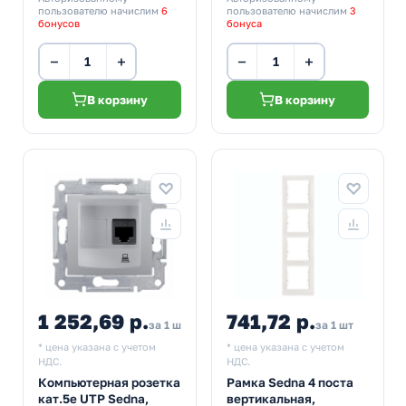
пользователю начислим
6
пользователю начислим
3
бонусов
бонуса
−
+
−
+
В корзину
В корзину
1 252,69 р.
741,72 р.
за 1 шт
за 1 шт
* цена указана с учетом
* цена указана с учетом
НДС.
НДС.
Компьютерная розетка
Рамка Sedna 4 поста
кат.5е UTP Sedna,
вертикальная,