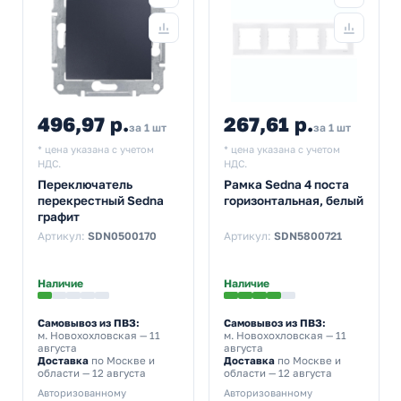
496,97 р.
267,61 р.
за 1 шт
за 1 шт
* цена указана с учетом
* цена указана с учетом
НДС.
НДС.
Переключатель
Рамка Sedna 4 поста
перекрестный Sedna
горизонтальная, белый
графит
Артикул:
SDN0500170
Артикул:
SDN5800721
Наличие
Наличие
Самовывоз из ПВЗ:
Самовывоз из ПВЗ:
м. Новохохловская
— 11
м. Новохохловская
— 11
августа
августа
Доставка
по Москве и
Доставка
по Москве и
области — 12 августа
области — 12 августа
Авторизованному
Авторизованному