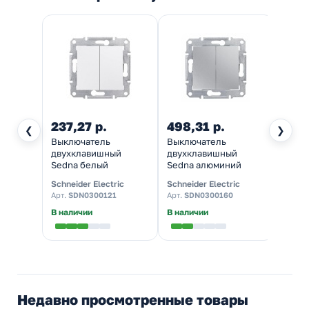
237,27 р.
498,31 р.
628
❮
❯
Выключатель
Выключатель
Комп
двухклавишный
двухклавишный
розет
Sedna белый
Sedna алюминий
кат.5
Schneider Electric
Schneider Electric
Schnei
Арт.
SDN0300121
Арт.
SDN0300160
Арт.
S
В наличии
В наличии
Налич
Недавно просмотренные товары