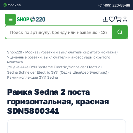
Москва
+7
(499)
220-88-88
Shop220 - Москва
/
Розетки и выключатели скрытого монтажа
/
Уцененные розетки, выключатели и аксессуары скрытого
монтажа
/
Уцененные ЭУИ Systeme Electric/Schneider Electric
/
Sedna Schneider Electric ЭУИ (Седна Шнайдер Электрик)
/
Рамки коллекции ЭУИ Sedna
Рамка Sedna 2 поста
горизонтальная, красная
SDN5800341