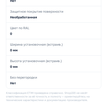
Нет
Защитное покрытие поверхности
Необработанная
Цвет по RAL
0
Ширина установочная (встраив.)
0 мм
Высота установочная (встраив.)
0 мм
Без перегородки
Нет
Классификация ETIM приведена справочно. Shop220 не несёт
ответственности за её точность и полноту — ориентируйтесь на
технические характеристики и документацию производителя.