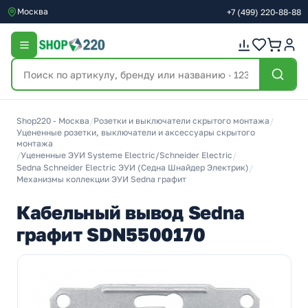
Москва
+7
(499)
220-88-88
Shop220 - Москва
/
Розетки и выключатели скрытого монтажа
/
Уцененные розетки, выключатели и аксессуары скрытого
монтажа
/
Уцененные ЭУИ Systeme Electric/Schneider Electric
/
Sedna Schneider Electric ЭУИ (Седна Шнайдер Электрик)
/
Механизмы коллекции ЭУИ Sedna графит
Кабельный вывод Sedna
графит SDN5500170