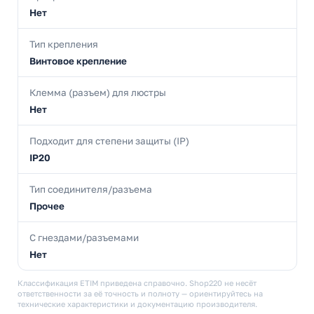
Нет
Тип крепления
Винтовое крепление
Клемма (разъем) для люстры
Нет
Подходит для степени защиты (IP)
IP20
Тип соединителя/разъема
Прочее
С гнездами/разъемами
Нет
Классификация ETIM приведена справочно. Shop220 не несёт
ответственности за её точность и полноту — ориентируйтесь на
технические характеристики и документацию производителя.