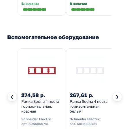
В наличии
В наличии
В нал
Вспомогательное оборудование
274,58 р.
267,61 р.
233,
❮
❯
Рамка Sedna 4 поста
Рамка Sedna 4 поста
Рамка
горизонтальная,
горизонтальная,
гориз
красная
белый
беже
Schneider Electric
Schneider Electric
Schnei
Арт.
SDN5800741
Арт.
SDN5800721
Арт.
S