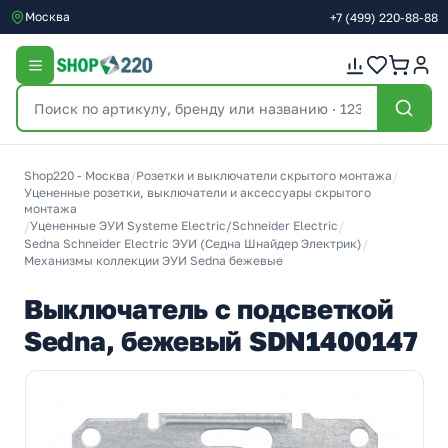
Москва
+7
(499)
220-88-88
Shop220 - Москва
/
Розетки и выключатели скрытого монтажа
/
Уцененные розетки, выключатели и аксессуары скрытого
монтажа
/
Уцененные ЭУИ Systeme Electric/Schneider Electric
/
Sedna Schneider Electric ЭУИ (Седна Шнайдер Электрик)
/
Механизмы коллекции ЭУИ Sedna бежевые
Выключатель с подсветкой
Sedna, бежевый SDN1400147