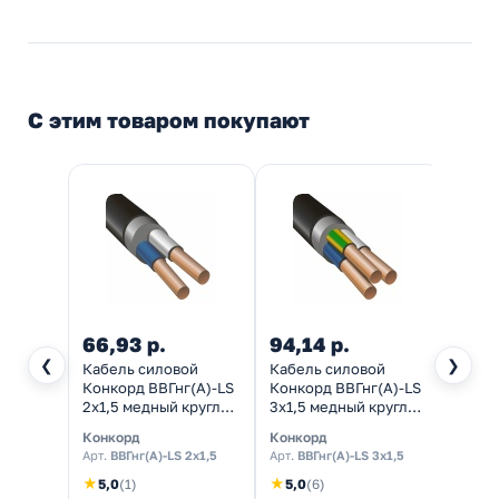
С этим товаром покупают
66,93 р.
94,14 р.
144,
❮
❯
Кабель силовой
Кабель силовой
Кабел
Конкорд ВВГнг(А)-LS
Конкорд ВВГнг(А)-LS
Конко
2х1,5 медный круглый
3х1,5 медный круглый
3х2,5
ГОСТ 31996
ГОСТ 31996
кругл
Конкорд
Конкорд
Конко
Арт.
ВВГнг(А)-LS 2х1,5
Арт.
ВВГнг(А)-LS 3х1,5
Арт.
ВВ
★
★
★
5,0
(1)
5,0
(6)
5,0