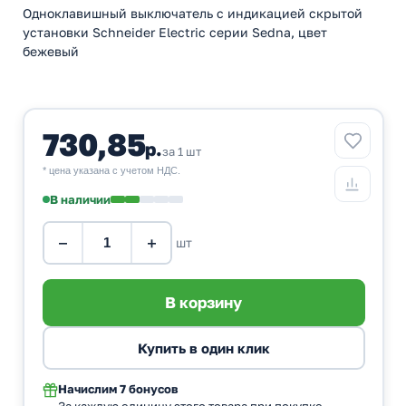
Одноклавишный выключатель с индикацией скрытой
установки Schneider Electric серии Sedna, цвет
бежевый
730,85
р.
за 1 шт
* цена указана с учетом НДС.
В наличии
−
+
шт
Начислим
7 бонусов
За каждую единицу этого товара при покупке.