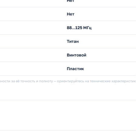
Нет
Нет
88...125 МГц
Титан
Винтовой
Пластик
ности за её точность и полноту — ориентируйтесь на технические характеристи