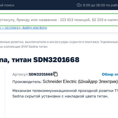
ый поиск
с 9:00 до 18:00 по ра
 — по списку, файлу или фото
енные розетки, выключатели и аксессуары скрытого монтажа
/
Уцененные 
ы коллекции ЭУИ Sedna титан
na, титан SDN3201668
Артикул:
SDN3201668
Обзор от
Производитель
:
Schneider Electric (Шнайдер Электрик)
Механизм телекоммуникационной проходной розетки T
Sedna скрытой установки с накладкой цвета титан.