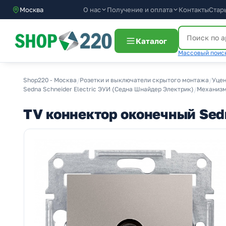
О нас
Получение и оплата
Москва
Контакты
Стар
Каталог
Массовый поиск
Shop220 - Москва
/
Розетки и выключатели скрытого монтажа
/
Уцен
Sedna Schneider Electric ЭУИ (Седна Шнайдер Электрик)
/
Механизм
TV коннектор оконечный Sed