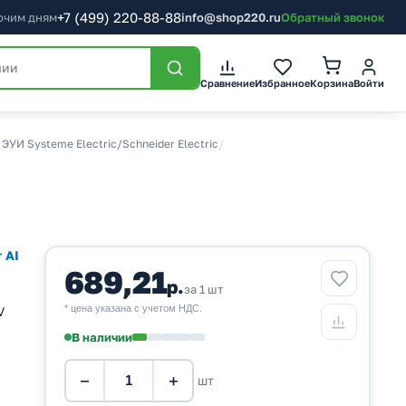
+7
(499)
220-88-88
бочим дням
info@shop220.ru
Обратный звонок
Корзина
Сравнение
Избранное
Войти
ЭУИ Systeme Electric/Schneider Electric
/
 AI
689,21
р.
за 1 шт
* цена указана с учетом НДС.
V
В наличии
−
+
шт