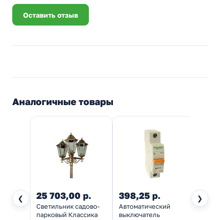
Оставить отзыв
Аналогичные товары
25 703,00 р.
398,25 р.
121,
❮
❯
Светильник садово-
Автоматический
Автом
парковый Классика
выключатель
выклю