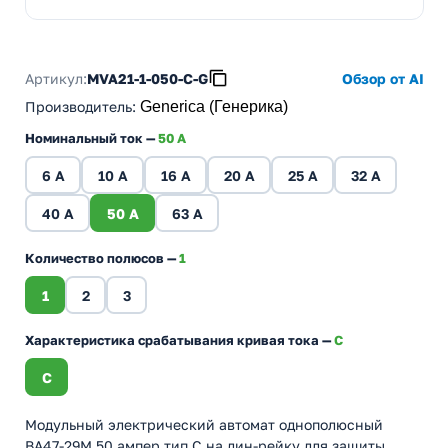
Артикул:
MVA21-1-050-C-G
Обзор от AI
Производитель
:
Generica (Генерика)
Номинальный ток —
50 A
6 A
10 A
16 A
20 A
25 A
32 A
40 A
50 A
63 A
Количество полюсов —
1
1
2
3
Характеристика срабатывания кривая тока —
C
C
Модульный электрический автомат однополюсный
ВА47-29М 50 ампер тип С на дин-рейку для защиты