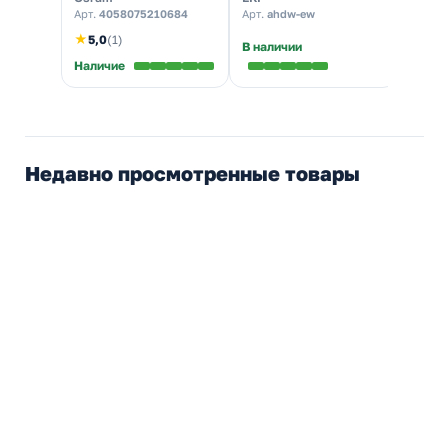
теплый свет
мм, у
Арт.
4058075210684
Арт.
ahdw-ew
Арт.
S
★
5,0
(1)
В наличии
В нал
Наличие
Недавно просмотренные товары