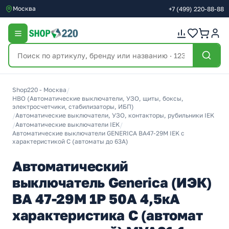
Москва
+7
(499)
220-88-88
Shop220 - Москва
/
НВО (Автоматические выключатели, УЗО, щиты, боксы,
электросчетчики, стабилизаторы, ИБП)
/
Автоматические выключатели, УЗО, контакторы, рубильники IEK
/
Автоматические выключатели IEK
/
Автоматические выключатели GENERICA ВА47-29М IEK с
характеристикой C (автоматы до 63A)
Автоматический
выключатель Generica (ИЭК)
ВА 47-29М 1Р 50А 4,5кА
характеристика С (автомат