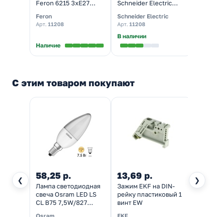
Feron 6215 3xE27
Schneider Electric
(ИЭК)
590х590х2200мм
ВА63 1п 50A C 4,5 кА
50А 4
Feron
Schneider Electric
Gener
черное золото (столб
(автомат
харак
Арт.
11208
Арт.
11208
Арт.
M
2200мм)
электрический)
(авто
элект
В наличии
Наличие
Налич
С этим товаром покупают
58,25 р.
13,69 р.
59,3
❮
❯
Лампа светодиодная
Зажим EKF на DIN-
Клее
свеча Osram LED LS
рейку пластиковый 1
TDM 
CL B75 7,5W/827
винт EW
унив
2700K 220V E14
черны
Osram
EKF
TDM El