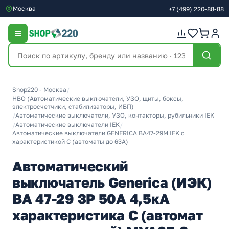
Москва
+7
(499)
220-88-88
Shop220 - Москва
/
НВО (Автоматические выключатели, УЗО, щиты, боксы,
электросчетчики, стабилизаторы, ИБП)
/
Автоматические выключатели, УЗО, контакторы, рубильники IEK
/
Автоматические выключатели IEK
/
Автоматические выключатели GENERICA ВА47-29М IEK с
характеристикой C (автоматы до 63A)
Автоматический
выключатель Generica (ИЭК)
ВА 47-29 3Р 50А 4,5кА
характеристика С (автомат