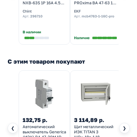
NXB-63S 1P 16А 4.5kA
PROxima ВА 47-63 1P
ВА47-
х-ка C (R) (автомат
16А (C) 4,5kA (автомат
харак
Chint
EKF
TDM El
электрический)
электрический)
(авто
Арт.
296710
Арт.
mcb4763-1-16C-pro
Арт.
S
элект
В наличии
В нал
Наличие
С этим товаром покупают
132,75 р.
3 114,89 р.
369
Автоматический
Щит металлический
Кнопк
❮
❯
выключатель Generica
ИЭК TITAN 3
22 Гр
(ИЭК) ВА 47-29М 1Р
ЩРн-18з-1 18
фикса