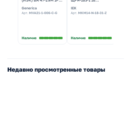
6А 4,5кА
модулей навесной
d22м
Generica
IEK
Gener
характеристика С
265х440х120 УХЛ3
Арт.
MVA21-1-006-C-G
Арт.
MKM14-N-18-31-Z
Арт.
B
(автомат
IP31 серый
электрический)
Наличие
Наличие
Налич
Недавно просмотренные товары