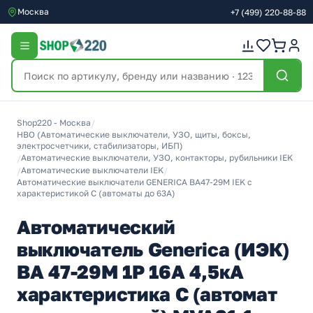
Москва
+7
(499)
220-88-88
Shop220 - Москва
/
НВО (Автоматические выключатели, УЗО, щиты, боксы,
электросчетчики, стабилизаторы, ИБП)
/
Автоматические выключатели, УЗО, контакторы, рубильники IEK
/
Автоматические выключатели IEK
/
Автоматические выключатели GENERICA ВА47-29М IEK с
характеристикой C (автоматы до 63A)
Автоматический
выключатель Generica (ИЭК)
ВА 47-29М 1Р 16А 4,5кА
характеристика С (автомат