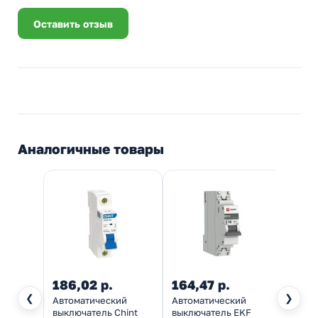
Оставить отзыв
Аналогичные товары
186,02 р.
164,47 р.
164,
❮
❯
Автоматический
Автоматический
Автом
выключатель Chint
выключатель EKF
выкл