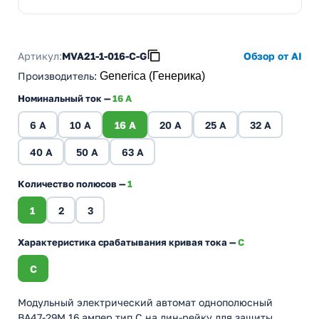
Артикул:
MVA21-1-016-C-G
Обзор от AI
Производитель
:
Generica (Генерика)
Номинальный ток —
16 A
6 A
10 A
16 A
20 A
25 A
32 A
40 A
50 A
63 A
Количество полюсов —
1
1
2
3
Характеристика срабатывания кривая тока —
C
C
Модульный электрический автомат однополюсный
ВА47-29М 16 ампер тип С на дин-рейку для защиты