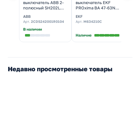
выключатель ABB 2-
выключатель EKF
выкл
полюсный SH202L
PROxima ВА 47-63N
OptiD
C10 4,5кА (автомат
10А 2P C 4,5кА
4,5-У
ABB
EKF
КЭАЗ
электрический)
(автомат
4,5кА
Арт.
2CDS242001R0104
Арт.
M634210C
Арт.
3
электрический)
элект
В наличии
Наличие
Налич
Недавно просмотренные товары