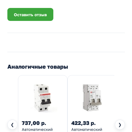
Оставить отзыв
Аналогичные товары
737,00 р.
422,33 р.
582,
❮
❯
Автоматический
Автоматический
Автом