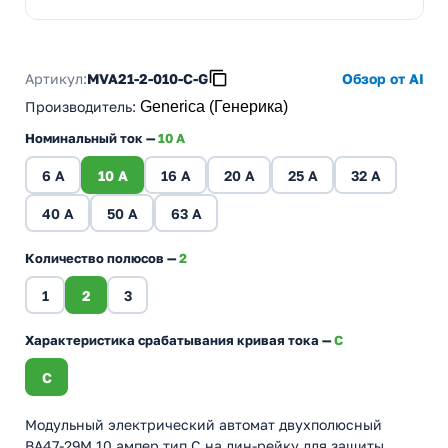
Артикул:
MVA21-2-010-C-G
Обзор от AI
Производитель
:
Generica (Генерика)
Номинальный ток —
10 A
6 A
10 A
16 A
20 A
25 A
32 A
40 A
50 A
63 A
Количество полюсов —
2
1
2
3
Характеристика срабатывания кривая тока —
C
C
Модульный электрический автомат двухполюсный
ВА47-29М 10 ампер тип С на дин-рейку для защиты