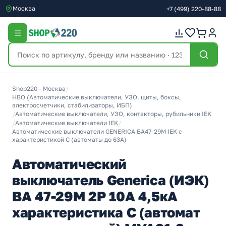
Москва
+7
(499)
220-88-88
Shop220 - Москва
/
НВО (Автоматические выключатели, УЗО, щиты, боксы,
электросчетчики, стабилизаторы, ИБП)
/
Автоматические выключатели, УЗО, контакторы, рубильники IEK
/
Автоматические выключатели IEK
/
Автоматические выключатели GENERICA ВА47-29М IEK с
характеристикой C (автоматы до 63A)
Автоматический
выключатель Generica (ИЭК)
ВА 47-29М 2Р 10А 4,5кА
характеристика С (автомат