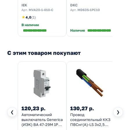
характеристика С
тип C 1P (автомат
харак
IEK
DKC
ЭРА
(автомат
электрический)
(NO-9
Арт.
MVA20-1-010-C
Арт.
MD63S-1PC10
Арт.
Б
электрический)
элект
★
4,0
(1)
В наличии
Наличие
Налич
С этим товаром покупают
120,23 р.
130,27 р.
1 70
❮
❯
Автоматический
Провод
Выкл
выключатель Generica
соединительный ККЗ
автом
(ИЭК) ВА 47-29М 1Р
ПВСнг(А)-LS 3х2,5
AVERE
16А 4,5кА
малодымный черный
3P тр