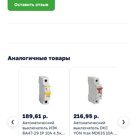
Оставить отзыв
Аналогичные товары
189,61 р.
216,95 р.
135,
❮
❯
Автоматический
Автоматический
Автом
выключатель ИЭК
выключатель DKC
выклю
ВА47-29 1Р 10А 4,5кА
YON max MD63S 10A
ВА47-