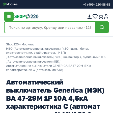
Москва
+7
(499)
220-88-88
Shop220 - Москва
/
НВО (Автоматические выключатели, УЗО, щиты, боксы,
электросчетчики, стабилизаторы, ИБП)
/
Автоматические выключатели, УЗО, контакторы, рубильники IEK
/
Автоматические выключатели IEK
/
Автоматические выключатели GENERICA ВА47-29М IEK с
характеристикой C (автоматы до 63A)
Автоматический
выключатель Generica (ИЭК)
ВА 47-29М 1Р 10А 4,5кА
характеристика С (автомат