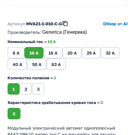
Артикул:
MVA21-1-010-C-G
Обзор от AI
Производитель
:
Generica (Генерика)
Номинальный ток —
10 A
6 A
10 A
16 A
20 A
25 A
32 A
40 A
50 A
63 A
Количество полюсов —
1
1
2
3
Характеристика срабатывания кривая тока —
C
C
Модульный электрический автомат однополюсный
ВА47-29М 10 ампер тип С на дин-рейку для защиты