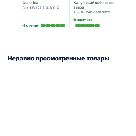
Generica
Калужский кабельный
EKF
характеристика С
ГОСТ 7399
завод
Арт.
MVA21-1-016-C-G
Арт.
mc
(автомат
Арт.
KKZ40-00010329
электрический)
В наличии
Наличие
Налич
Недавно просмотренные товары