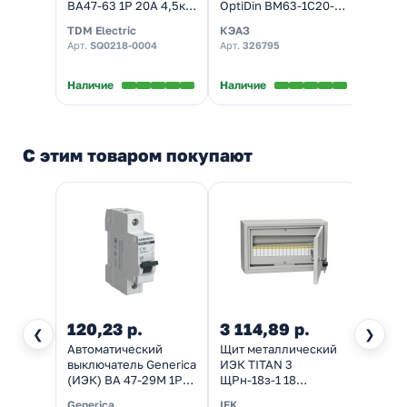
ВА47-63 1Р 20А 4,5кА
OptiDin BM63-1C20-
ВА-10
характеристика C
4,5-УХЛ3 1P 20A C
(авто
TDM Electric
КЭАЗ
DEKra
(автомат
4,5кА (автомат
элект
Арт.
SQ0218-0004
Арт.
326795
Арт.
1
электрический)
электрический)
В нал
Наличие
Наличие
С этим товаром покупают
120,23 р.
3 114,89 р.
369
❮
❯
Автоматический
Щит металлический
Кнопк
выключатель Generica
ИЭК TITAN 3
22 Гр
(ИЭК) ВА 47-29М 1Р
ЩРн-18з-1 18
фикса
16А 4,5кА
модулей навесной
d22м
Generica
IEK
Gener