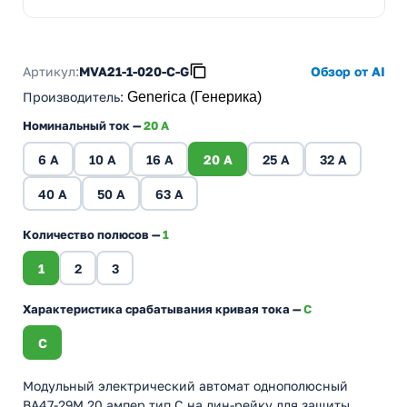
Артикул:
MVA21-1-020-C-G
Обзор от AI
Производитель
:
Generica (Генерика)
Номинальный ток —
20 A
6 A
10 A
16 A
20 A
25 A
32 A
40 A
50 A
63 A
Количество полюсов —
1
1
2
3
Характеристика срабатывания кривая тока —
C
C
Модульный электрический автомат однополюсный
ВА47-29М 20 ампер тип С на дин-рейку для защиты