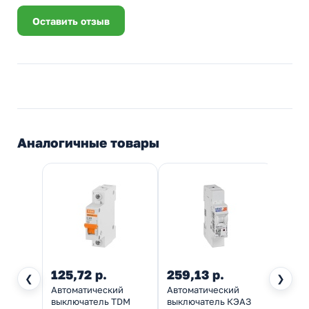
Оставить отзыв
Аналогичные товары
125,72 р.
259,13 р.
237,
❮
❯
Автоматический
Автоматический
Автом
выключатель TDM
выключатель КЭАЗ
выклю