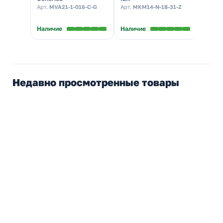
характеристика С
265х440х120 УХЛ3
Арт.
MVA21-1-016-C-G
Арт.
MKM14-N-18-31-Z
Арт.
B
(автомат
IP31 серый
электрический)
Наличие
Наличие
Налич
Недавно просмотренные товары