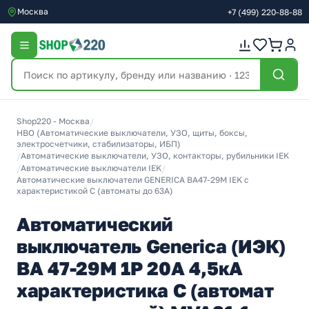
Москва
+7
(499)
220-88-88
Shop220 - Москва
/
НВО (Автоматические выключатели, УЗО, щиты, боксы,
электросчетчики, стабилизаторы, ИБП)
/
Автоматические выключатели, УЗО, контакторы, рубильники IEK
/
Автоматические выключатели IEK
/
Автоматические выключатели GENERICA ВА47-29М IEK с
характеристикой C (автоматы до 63A)
Автоматический
выключатель Generica (ИЭК)
ВА 47-29М 1Р 20А 4,5кА
характеристика С (автомат