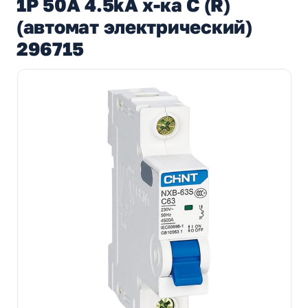
1P 50А 4.5kA х-ка C (R)
(автомат электрический)
296715