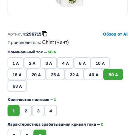
Артикул:
296715
Обзор от AI
Производитель
:
Chint (Чинт)
Номинальный ток —
50 A
1 A
2 A
3 A
4 A
6 A
10 A
16 A
20 A
25 A
32 A
40 A
50 A
63 A
Количество полюсов —
1
1
2
3
4
Характеристика срабатывания кривая тока —
C