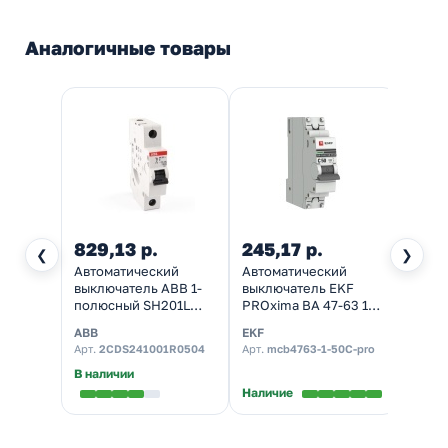
Аналогичные товары
829,13 р.
245,17 р.
217,
❮
❯
Автоматический
Автоматический
Автом
выключатель ABB 1-
выключатель EKF
выкл
полюсный SH201L
PROxima ВА 47-63 1P
ВА47-
C50 4,5кА (автомат
50А (C) 4,5kA
харак
ABB
EKF
TDM El
электрический)
(автомат
(авто
Арт.
2CDS241001R0504
Арт.
mcb4763-1-50C-pro
Арт.
S
электрический)
элект
В наличии
Наличие
Налич