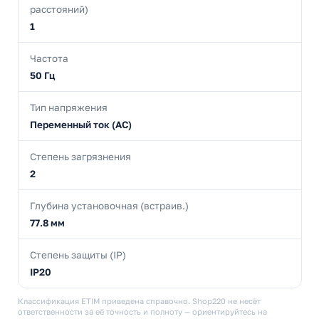
расстояний)
1
Частота
50 Гц
Тип напряжения
Переменный ток (AC)
Степень загрязнения
2
Глубина установочная (встраив.)
77.8 мм
Степень защиты (IP)
IP20
Классификация ETIM приведена справочно. Shop220 не несёт
ответственности за её точность и полноту — ориентируйтесь на