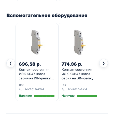
Вспомогательное оборудование
❮
❯
696,58 р.
774,36 р.
1 91
Контакт состояния
Контакт состояния
Расц
ИЭК КС47 новая
ИЭК КСВ47 новая
неза
серия на DIN-рейку
серия на DIN-рейку
РН47 
для ВА47-29 и ВА47-
для ВА47-29 и ВА47-
DIN-р
IEK
IEK
IEK
100
100
29 и 
Арт.
MVA01D-KS-1
Арт.
MVA01D-AK-1
Арт.
M
Наличие
Наличие
Налич