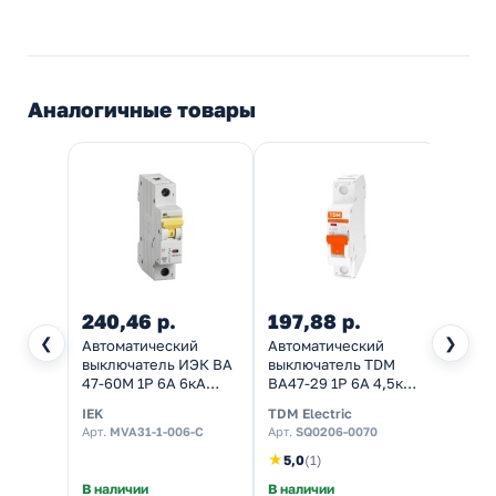
Аналогичные товары
240,46 р.
197,88 р.
135,
❮
❯
Автоматический
Автоматический
Автом
выключатель ИЭК ВА
выключатель TDM
выклю
47-60M 1Р 6А 6кА
ВА47-29 1Р 6А 4,5кА
ВА47-
характеристика С
характеристика C
харак
IEK
TDM Electric
ЭРА
(автомат
(автомат
(NO-9
Арт.
MVA31-1-006-C
Арт.
SQ0206-0070
Арт.
Б
электрический)
электрический)
элект
★
5,0
(1)
В наличии
В наличии
В нал