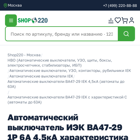
Москва
+7
(499)
220-88-88
Shop220 - Москва
/
НВО (Автоматические выключатели, УЗО, щиты, боксы,
электросчетчики, стабилизаторы, ИБП)
/
Автоматические выключатели, УЗО, контакторы, рубильники IEK
/
Автоматические выключатели IEK
/
Автоматические выключатели ВА47-29 IEK 4,5кА (автоматы до
63A)
/
Автоматические выключатели ВА47-29 IEK с характеристикой C
(автоматы до 63A)
Автоматический
выключатель ИЭК ВА47-29
1Р 6А 4,5кА характеристика