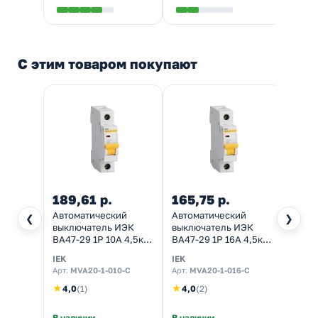
С этим товаром покупают
189,61 р.
165,75 р.
624,
Автоматический
Автоматический
Автом
❮
❯
выключатель ИЭК
выключатель ИЭК
выкл
ВА47-29 1Р 10А 4,5кА
ВА47-29 1Р 16А 4,5кА
ВА47-
характеристика С
характеристика С
харак
IEK
IEK
IEK
(автомат
(автомат
(авто
Арт.
MVA20-1-010-C
Арт.
MVA20-1-016-C
Арт.
M
электрический)
электрический)
элект
★
★
4,0
(1)
4,0
(2)
В наличии
В наличии
В нал