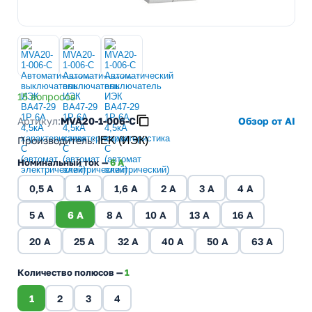
15 вопросов
Артикул:
MVA20-1-006-C
Обзор от AI
Производитель
:
IEK (ИЭК)
Номинальный ток —
6 A
0,5 A
1 A
1,6 A
2 A
3 A
4 A
5 A
6 A
8 A
10 A
13 A
16 A
20 A
25 A
32 A
40 A
50 A
63 A
Количество полюсов —
1
1
2
3
4