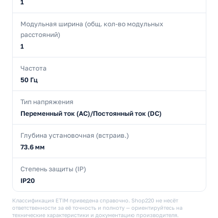
1
Модульная ширина (общ. кол-во модульных
расстояний)
1
Частота
50 Гц
Тип напряжения
Переменный ток (AC)/Постоянный ток (DC)
Глубина установочная (встраив.)
73.6 мм
Степень защиты (IP)
IP20
Классификация ETIM приведена справочно. Shop220 не несёт
ответственности за её точность и полноту — ориентируйтесь на
технические характеристики и документацию производителя.