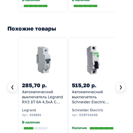
Похожие товары
285,70 р.
515,20 р.
❮
❯
Автоматический
Автоматический
выключатель Legrand
выключатель
RX3 1П 6A 4,5кА C
Schneider Electric
(автомат
EASY 9 1П 6А С 4,5кА
Legrand
Schneider Electric
электрический)
230В (автомат
Арт.
419661
Арт.
EZ9F34106
электрический)
В наличии
Наличие