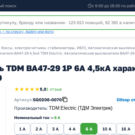
ый поиск
с 9:00 до 18:00 по ра
 — по списку, файлу или фото
 боксы, электросчетчики, стабилизаторы, ИБП)
/
Автоматические выключат
атели ВА47-29 4,5кА TDM Electric
/
Автоматические выключатели ВА47-29 
 TDM ВА47-29 1Р 6А 4,5кА харак
0
★★★★★
5,0
1 отзыв
Артикул:
SQ0206-0070
Обзор от
Производитель
:
TDM Electric (ТДМ Электрик)
Номинальный ток —
6 A
1 A
2 A
3 A
4 A
6 A
10 A
16 A