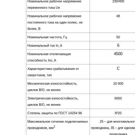
Номинальное рабочее напряжение
230/400
переменного тока Ue
Номинальное рабочее напряжение
48
постоянного тока на oдин полюс, не
более, B
Номинальная частота, Гц
50
6
Номинальный ток In, A
4500
Номинальная отключающая
способность Inc, A
C
Характеристика срабатывания от
сверхтоков, тип
Механическая износостойкость,
20 000
циклов B/О, не менее
Электрическая изноcoстойкость,
6000
циклов B/О, не менее
Степень защиты по ГОСТ 14254-96
IР20
Максимальное сечение подключаемых
25 – для многожильног
2
проводников, мм
проводника, 35 – для однож
проводника