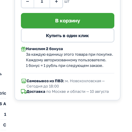
−
+
шт
Начислим
2 бонуса
За каждую единицу этого товара при покупке.
Каждому авторизованному пользователю.
1 бонус = 1 рубль при следующем заказе.
ь
Самовывоз из ПВЗ:
м. Новохохловская —
Сегодня до 18:00
Доставка
по Москве и области — 10 августа
ric
6 A
1
C