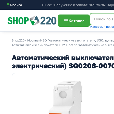
О нас
Получение и оплата
Москва
Контакты
Стар
Каталог
Массовый поиск
Shop220 - Москва
/
НВО (Автоматические выключатели, УЗО, щиты,
Автоматические выключатели TDM Electric
/
Автоматические выключ
Автоматический выключатель
электрический) SQ0206-007