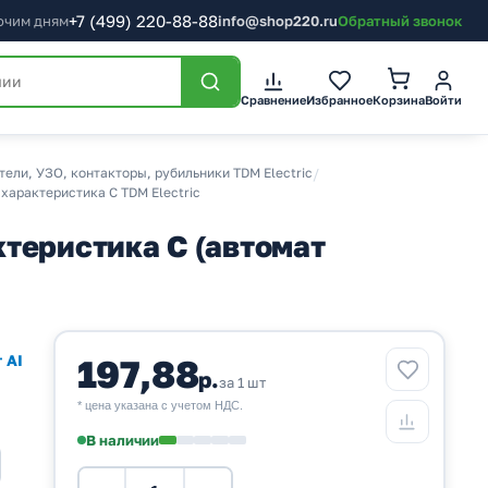
+7
(499)
220-88-88
бочим дням
info@shop220.ru
Обратный звонок
Корзина
Сравнение
Избранное
Войти
ели, УЗО, контакторы, рубильники TDM Electric
/
характеристика C TDM Electric
теристика C (автомат
 AI
197,88
р.
за 1 шт
* цена указана с учетом НДС.
В наличии