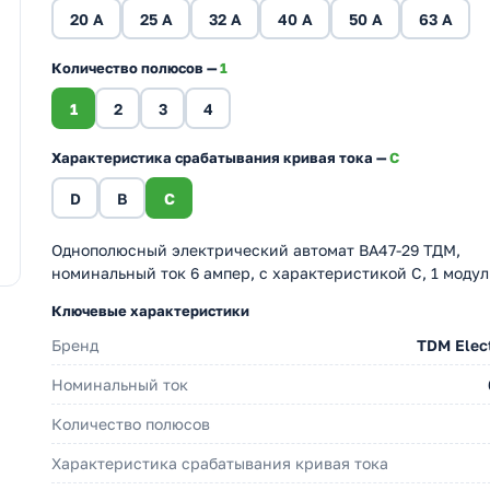
20 A
25 A
32 A
40 A
50 A
63 A
Количество полюсов —
1
1
2
3
4
Характеристика срабатывания кривая тока —
C
D
B
C
Однополюсный электрический автомат ВА47-29 ТДМ,
номинальный ток 6 ампер, с характеристикой С, 1 модул
Ключевые характеристики
Бренд
TDM Elect
Номинальный ток
Количество полюсов
Характеристика срабатывания кривая тока