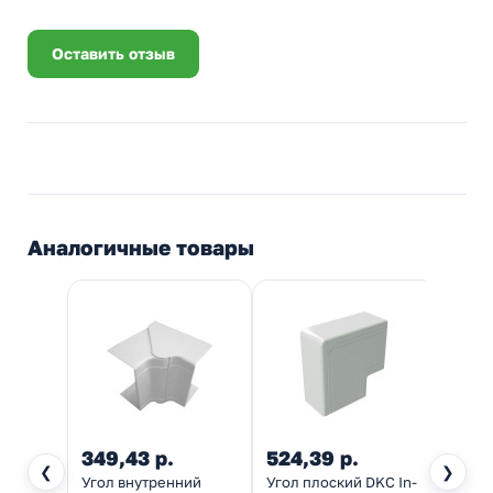
Оставить отзыв
Аналогичные товары
349,43 р.
524,39 р.
44,9
❮
❯
Угол внутренний
Угол плоский DKC In-
Накла