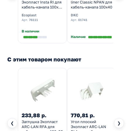
Экопласт Insta RI для
liner Classic NPAN для
профи
кабель-канала 100х55
кабель-канала 100х40
Class
изменяемый
кабел
Ecoplast
DKC
DKC
Арт.
76111
Арт.
01741
Арт.
0
В наличии
В нал
Наличие
С этим товаром покупают
233,88 р.
770,81 р.
621,
Заглушка Экопласт
Угол плоский
Угол 
❮
❯
ARC-LAN RFA для
Экопласт ARC-LAN
Экопл