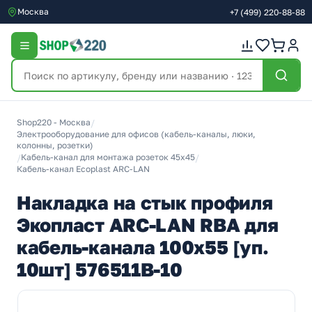
Москва
+7
(499)
220-88-88
Shop220 - Москва
/
Электрооборудование для офисов (кабель-каналы, люки,
колонны, розетки)
/
Кабель-канал для монтажа розеток 45х45
/
Кабель-канал Ecoplast ARC-LAN
Накладка на стык профиля
Экопласт ARC-LAN RBA для
кабель-канала 100х55 [уп.
10шт] 576511B-10