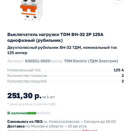
Выключатель нагрузки TDM ВН-32 2P 125A
однофазный (рубильник)
Двухполюсный рубильник BH-32 ТДМ, номинальный ток
125 ампер
Артикул:
SQ0211-0020
Бренд:
TDM Electric (ТДМ Электрик)
Номинальный ток
125 A
Количество полюсов
2
Количество модулей
2
251,30 р.
за 1 шт
* цена указана с учетом НДС.
В наличии
Самовывоз из ПВЗ:
м. Новохохловская
— Сегодня до 18:00
Доставка
по Москве и области — 10 августа
Авторизованному пользователю начислим
3 бонуса