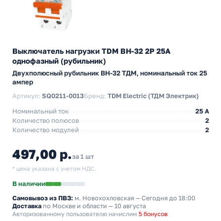
Выключатель нагрузки TDM ВН-32 2P 25A
однофазный (рубильник)
Двухполюсный рубильник BH-32 ТДМ, номинальный ток 25
ампер
Артикул:
SQ0211-0013
Бренд:
TDM Electric (ТДМ Электрик)
Номинальный ток
25 A
Количество полюсов
2
Количество модулей
2
497,00 р.
за 1 шт
* цена указана с учетом НДС.
В наличии
Самовывоз из ПВЗ:
м. Новохохловская
— Сегодня до 18:00
Доставка
по Москве и области — 10 августа
Авторизованному пользователю начислим
5 бонусов