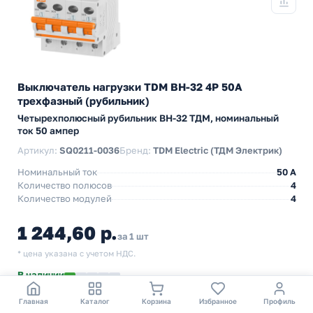
Выключатель нагрузки TDM ВН-32 4P 50A
трехфазный (рубильник)
Четырехполюсный рубильник BH-32 ТДМ, номинальный
ток 50 ампер
Артикул:
SQ0211-0036
Бренд:
TDM Electric (ТДМ Электрик)
Номинальный ток
50 A
Количество полюсов
4
Количество модулей
4
1 244,60 р.
за 1 шт
* цена указана с учетом НДС.
В наличии
Самовывоз из ПВЗ:
м. Новохохловская
— Сегодня до 18:00
Главная
Каталог
Корзина
Избранное
Профиль
Доставка
по Москве и области — 10 августа