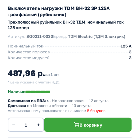
Выключатель нагрузки TDM ВН-32 3P 125A
трехфазный (рубильник)
Трехполюсный рубильник BH-32 ТДМ, номинальный ток
125 ампер
Артикул:
SQ0211-0030
Бренд:
TDM Electric (ТДМ Электрик)
Номинальный ток
125 A
Количество полюсов
3
Количество модулей
3
487,96 р.
за 1 шт
* цена указана с учетом НДС.
Наличие
Самовывоз из ПВЗ:
м. Новохохловская
— 12 августа
Доставка
по Москве и области — 13 августа
Авторизованному пользователю начислим
5 бонусов
−
+
В корзину