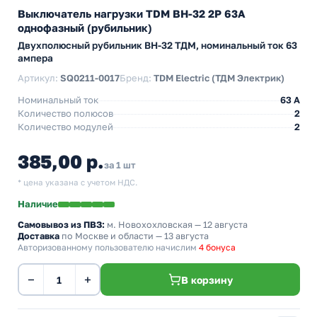
Выключатель нагрузки TDM ВН-32 2P 63A
однофазный (рубильник)
Двухполюсный рубильник BH-32 ТДМ, номинальный ток 63
ампера
Артикул:
SQ0211-0017
Бренд:
TDM Electric (ТДМ Электрик)
Номинальный ток
63 A
Количество полюсов
2
Количество модулей
2
385,00 р.
за 1 шт
* цена указана с учетом НДС.
Наличие
Самовывоз из ПВЗ:
м. Новохохловская
— 12 августа
Доставка
по Москве и области — 13 августа
Авторизованному пользователю начислим
4 бонуса
−
+
В корзину