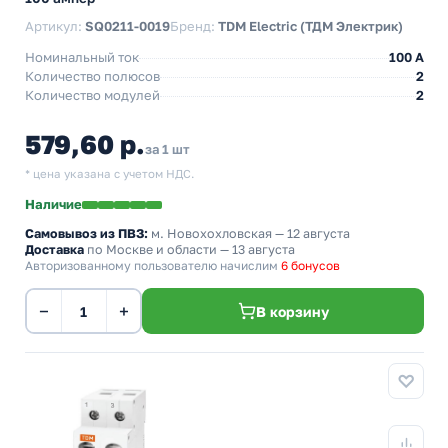
Артикул:
SQ0211-0019
Бренд:
TDM Electric (ТДМ Электрик)
Номинальный ток
100 A
Количество полюсов
2
Количество модулей
2
579,60 р.
за 1 шт
* цена указана с учетом НДС.
Наличие
Самовывоз из ПВЗ:
м. Новохохловская
— 12 августа
Доставка
по Москве и области — 13 августа
Авторизованному пользователю начислим
6 бонусов
−
+
В корзину