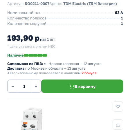
Артикул:
SQ0211-0007
Бренд:
TDM Electric (ТДМ Электрик)
Номинальный ток
63 A
Количество полюсов
1
Количество модулей
1
193,90 р.
за 1 шт
* цена указана с учетом НДС.
Наличие
Самовывоз из ПВЗ:
м. Новохохловская
— 12 августа
Доставка
по Москве и области — 13 августа
Авторизованному пользователю начислим
2 бонуса
−
+
В корзину