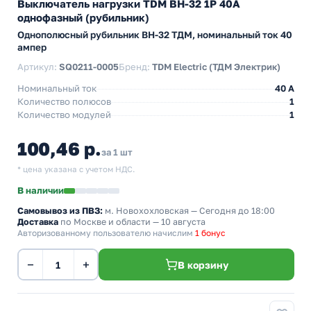
Выключатель нагрузки TDM ВН-32 1P 40A
однофазный (рубильник)
Однополюсный рубильник BH-32 ТДМ, номинальный ток 40
ампер
Артикул:
SQ0211-0005
Бренд:
TDM Electric (ТДМ Электрик)
Номинальный ток
40 A
Количество полюсов
1
Количество модулей
1
100,46 р.
за 1 шт
* цена указана с учетом НДС.
В наличии
Самовывоз из ПВЗ:
м. Новохохловская
— Сегодня до 18:00
Доставка
по Москве и области — 10 августа
Авторизованному пользователю начислим
1 бонус
−
+
В корзину