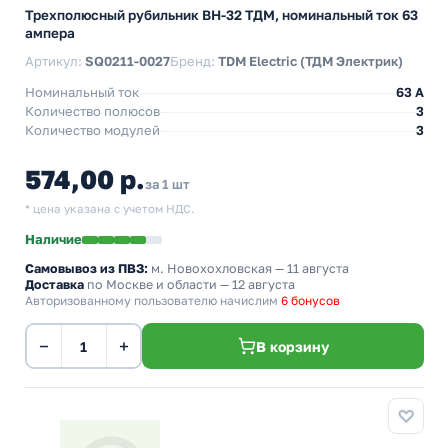
Трехполюсный рубильник BH-32 ТДМ, номинальный ток 63
ампера
Артикул:
SQ0211-0027
Бренд:
TDM Electric (ТДМ Электрик)
Номинальный ток
63 A
Количество полюсов
3
Количество модулей
3
574,00 р.
за 1 шт
* цена указана с учетом НДС.
Наличие
Самовывоз из ПВЗ:
м. Новохохловская
— 11 августа
Доставка
по Москве и области — 12 августа
Авторизованному пользователю начислим
6 бонусов
−
+
В корзину