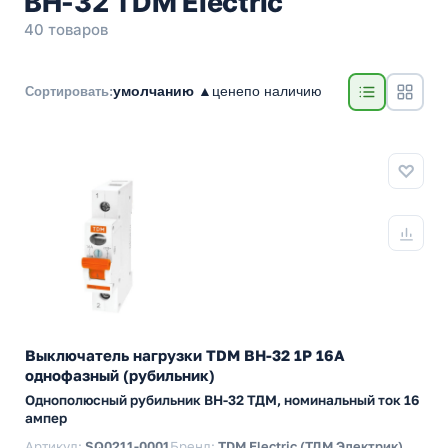
ВН-З2 TDM Electric
40 товаров
умолчанию ▲
цене
по наличию
Сортировать:
Выключатель нагрузки TDM ВН-32 1P 16A
однофазный (рубильник)
Однополюсный рубильник BH-32 ТДМ, номинальный ток 16
ампер
Артикул:
SQ0211-0001
Бренд:
TDM Electric (ТДМ Электрик)