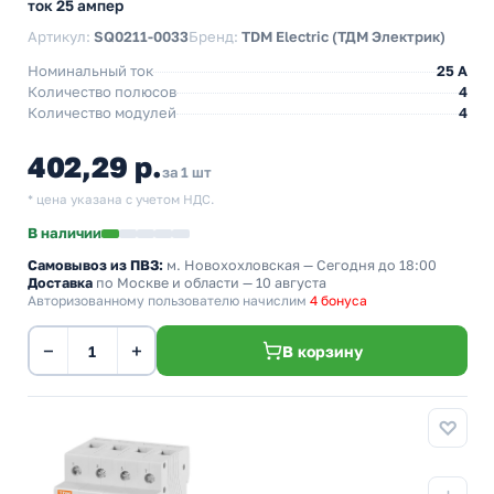
ток 25 ампер
Артикул:
SQ0211-0033
Бренд:
TDM Electric (ТДМ Электрик)
Номинальный ток
25 A
Количество полюсов
4
Количество модулей
4
402,29 р.
за 1 шт
* цена указана с учетом НДС.
В наличии
Самовывоз из ПВЗ:
м. Новохохловская
— Сегодня до 18:00
Доставка
по Москве и области — 10 августа
Авторизованному пользователю начислим
4 бонуса
−
+
В корзину