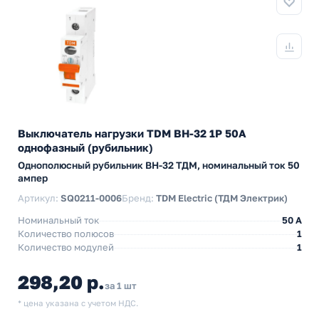
Выключатель нагрузки TDM ВН-32 1P 50A
однофазный (рубильник)
Однополюсный рубильник BH-32 ТДМ, номинальный ток 50
ампер
Артикул:
SQ0211-0006
Бренд:
TDM Electric (ТДМ Электрик)
Номинальный ток
50 A
Количество полюсов
1
Количество модулей
1
298,20 р.
за 1 шт
* цена указана с учетом НДС.