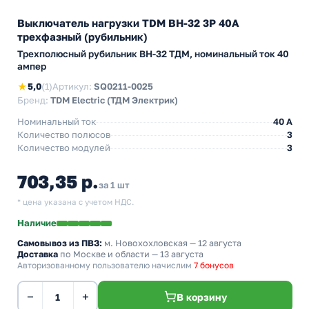
Выключатель нагрузки TDM ВН-32 3P 40A
трехфазный (рубильник)
Трехполюсный рубильник BH-32 ТДМ, номинальный ток 40
ампер
★
5,0
(1)
Артикул:
SQ0211-0025
Бренд:
TDM Electric (ТДМ Электрик)
Номинальный ток
40 A
Количество полюсов
3
Количество модулей
3
703,35 р.
за 1 шт
* цена указана с учетом НДС.
Наличие
Самовывоз из ПВЗ:
м. Новохохловская
— 12 августа
Доставка
по Москве и области — 13 августа
Авторизованному пользователю начислим
7 бонусов
−
+
В корзину