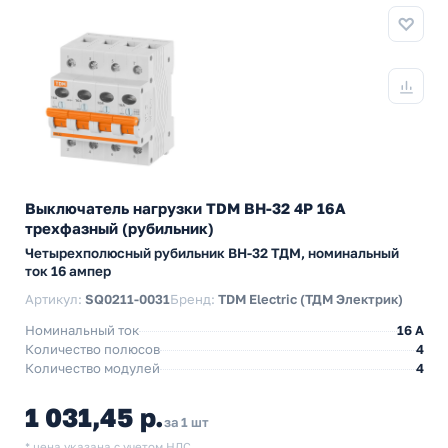
Выключатель нагрузки TDM ВН-32 4P 16A
трехфазный (рубильник)
Четырехполюсный рубильник BH-32 ТДМ, номинальный
ток 16 ампер
Артикул:
SQ0211-0031
Бренд:
TDM Electric (ТДМ Электрик)
Номинальный ток
16 A
Количество полюсов
4
Количество модулей
4
1 031,45 р.
за 1 шт
* цена указана с учетом НДС.