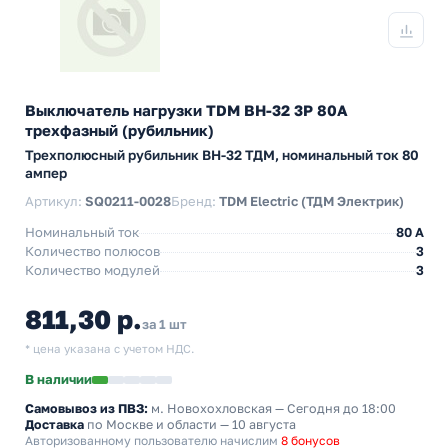
Выключатель нагрузки TDM ВН-32 3P 80A
трехфазный (рубильник)
Трехполюсный рубильник BH-32 ТДМ, номинальный ток 80
ампер
Артикул:
SQ0211-0028
Бренд:
TDM Electric (ТДМ Электрик)
Номинальный ток
80 A
Количество полюсов
3
Количество модулей
3
811,30 р.
за 1 шт
* цена указана с учетом НДС.
В наличии
Самовывоз из ПВЗ:
м. Новохохловская
— Сегодня до 18:00
Доставка
по Москве и области — 10 августа
Авторизованному пользователю начислим
8 бонусов