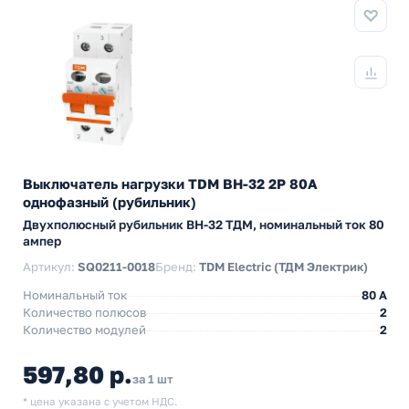
Выключатель нагрузки TDM ВН-32 2P 80A
однофазный (рубильник)
Двухполюсный рубильник BH-32 ТДМ, номинальный ток 80
ампер
Артикул:
SQ0211-0018
Бренд:
TDM Electric (ТДМ Электрик)
Номинальный ток
80 A
Количество полюсов
2
Количество модулей
2
597,80 р.
за 1 шт
* цена указана с учетом НДС.