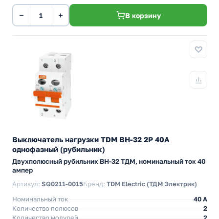
−
+
В корзину
Выключатель нагрузки TDM ВН-32 2P 40A
однофазный (рубильник)
Двухполюсный рубильник BH-32 ТДМ, номинальный ток 40
ампер
Артикул:
SQ0211-0015
Бренд:
TDM Electric (ТДМ Электрик)
Номинальный ток
40 A
Количество полюсов
2
Количество модулей
2