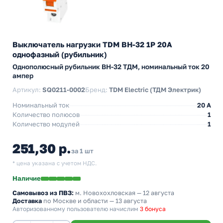
Выключатель нагрузки TDM ВН-32 1P 20A
однофазный (рубильник)
Однополюсный рубильник BH-32 ТДМ, номинальный ток 20
ампер
Артикул:
SQ0211-0002
Бренд:
TDM Electric (ТДМ Электрик)
Номинальный ток
20 A
Количество полюсов
1
Количество модулей
1
251,30 р.
за 1 шт
* цена указана с учетом НДС.
Наличие
Самовывоз из ПВЗ:
м. Новохохловская
— 12 августа
Доставка
по Москве и области — 13 августа
Авторизованному пользователю начислим
3 бонуса