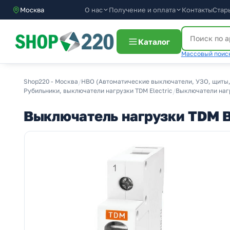
О нас
Получение и оплата
Москва
Контакты
Стар
Каталог
Массовый поиск
Shop220 - Москва
/
НВО (Автоматические выключатели, УЗО, щиты,
Рубильники, выключатели нагрузки TDM Electric
/
Выключатели нагр
Выключатель нагрузки TDM В