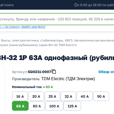
ый поиск
с 9:00 до 18:00 по ра
 — по списку, файлу или фото
 боксы, электросчетчики, стабилизаторы, ИБП)
/
Автоматические выключат
узки (мини-рубильники) серии ВН-З2 TDM Electric
Н-32 1P 63A однофазный (рубил
Артикул:
SQ0211-0007
Обзор от
Производитель
:
TDM Electric (ТДМ Электрик)
Номинальный ток —
63 A
16 A
20 A
25 A
32 A
40 A
50 A
63 A
80 A
100 A
125 A