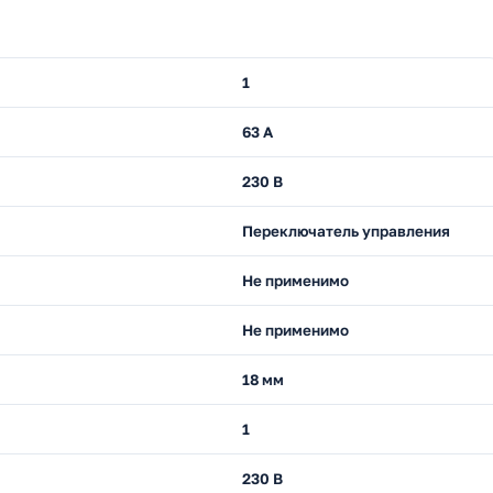
1
63 А
230 В
Переключатель управления
Не применимо
Не применимо
18 мм
1
230 В