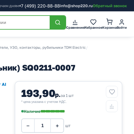
+7
(499)
220-88-88
бочим дням
info@shop220.ru
Обратный звонок
Корзина
Сравнение
Избранное
Войти
ели, УЗО, контакторы, рубильники TDM Electric
/
ьник) SQ0211-0007
 AI
193,90
р.
за 1 шт
* цена указана с учетом НДС.
Наличие
−
+
шт