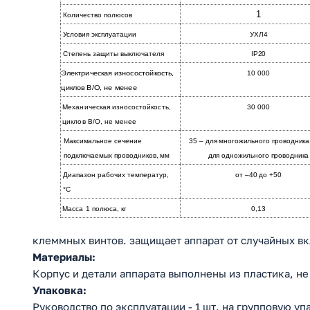
1
Количество полюсов
Условия эксплуатации
УХЛ4
Степень защиты выключателя
IP20
Электрическая износостойкость,
10 000
циклов В/О, не менее
Механическая износостойкость,
30 000
циклов В/О, не менее
Максимальное сечение
35 – для многожильного проводника,
подключаемых проводников, мм
для одножильного проводника
Диапазон рабочих температур,
от –40 до +50
°С
Масса 1 полюса, кг
0,13
клеммных винтов. защищает аппарат от случайных вк
Материалы:
Корпус и детали аппарата выполнены из пластика, 
Упаковка:
Руководство по эксплуатации - 1 шт. на групповую упа