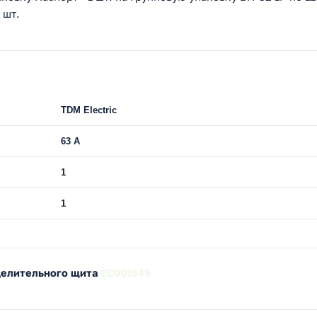
 шт.
TDM Electric
63 A
1
1
делительного щита
EC001545