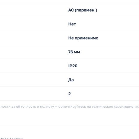
AC (перемен.)
Нет
Не применимо
76 мм
IP20
Да
2
ности за её точность и полноту — ориентируйтесь на технические характеристи