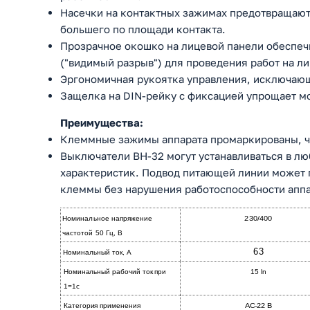
Насечки на контактных зажимах предотвращают 
большего по площади контакта.
Прозрачное окошко на лицевой панели обеспеч
("видимый разрыв") для проведения работ на ли
Эргономичная рукоятка управления, исключающ
Защелка на DIN-рейку с фиксацией упрощает м
Преимущества:
Клеммные зажимы аппарата промаркированы, ч
Выключатели ВН-32 могут устанавливаться в л
характеристик. Подвод питающей линии может п
клеммы без нарушения работоспособности аппа
Номинальное напряжение
230/400
частотой 50 Гц, В
63
Номинальный ток, А
Номинальный рабочий ток при
15 ln
1=1с
Категория применения
АС-22 В